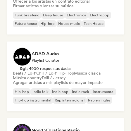
Ofrecer a los artistas un contrato editorial.
Firmar artistas o lanzar su música
Funk brasileño
Deep house
Electrónica
Electropop
Future house
Hip-hop
House music
Tech House
ADAD Audio
Playlist Curator
&gt; 4900 respuestas dadas
Beats / Lo-fi
Chill / Lo-fi Hip-Hop
Música clásica
Música country
Drill / Jersey
Agregar artistas a mis playlists de mayor impacto
Hip-hop
Indie folk
Indie pop
Indie rock
Instrumental
Hip-hop instrumental
Rap internacional
Rap en inglés
Good Vibrations Radio