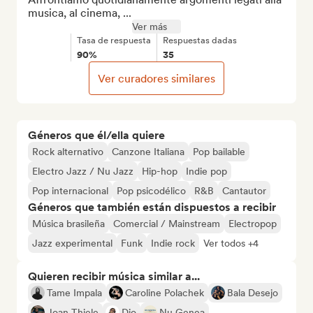
musica, al cinema, ...
Ver más
Tasa de respuesta
Respuestas dadas
90%
35
Ver curadores similares
Géneros que él/ella quiere
Rock alternativo
Canzone Italiana
Pop bailable
Electro Jazz / Nu Jazz
Hip-hop
Indie pop
Pop internacional
Pop psicodélico
R&B
Cantautor
Géneros que también están dispuestos a recibir
Música brasileña
Comercial / Mainstream
Electropop
Jazz experimental
Funk
Indie rock
Ver todos +4
Quieren recibir música similar a...
Tame Impala
Caroline Polachek
Bala Desejo
Joan Thiele
Djo
Nu Genea