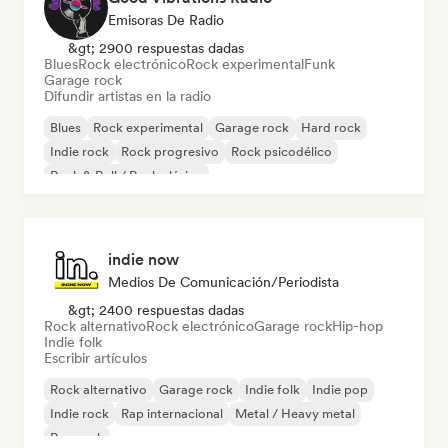
Emisoras De Radio
&gt; 2900 respuestas dadas
Blues
Rock electrónico
Rock experimental
Funk
Garage rock
Difundir artistas en la radio
Blues
Rock experimental
Garage rock
Hard rock
Indie rock
Rock progresivo
Rock psicodélico
Rock & Roll / Rock clásico
indie now
Medios De Comunicación/Periodista
&gt; 2400 respuestas dadas
Rock alternativo
Rock electrónico
Garage rock
Hip-hop
Indie folk
Escribir artículos
Rock alternativo
Garage rock
Indie folk
Indie pop
Indie rock
Rap internacional
Metal / Heavy metal
Pop rock