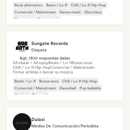
Rock alternativo
Beats / Lo-fi
Chill / Lo-fi Hip-Hop
Comercial / Mainstream
Dance music
Discoteca
Dream pop
House music
Sungate Records
Etiqueta
&gt; 1300 respuestas dadas
Afrobeat / Afropop
Beats / Lo-fi
Bossa nova
Chill / Lo-fi Hip-Hop
Comercial / Mainstream
Firmar artistas o lanzar su música
Beats / Lo-fi
Bossa nova
Chill / Lo-fi Hip-Hop
Comercial / Mainstream
Dancehall
Pop bailable
Hip-hop
Pop soul
Dulaxi
Medios De Comunicación/Periodista