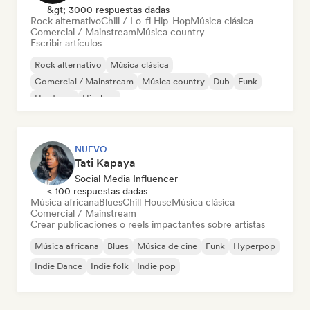
&gt; 3000 respuestas dadas
Rock alternativo
Chill / Lo-fi Hip-Hop
Música clásica
Comercial / Mainstream
Música country
Escribir artículos
Rock alternativo
Música clásica
Comercial / Mainstream
Música country
Dub
Funk
Hardcore
Hip-hop
NUEVO
Tati Kapaya
Social Media Influencer
< 100 respuestas dadas
Música africana
Blues
Chill House
Música clásica
Comercial / Mainstream
Crear publicaciones o reels impactantes sobre artistas
Música africana
Blues
Música de cine
Funk
Hyperpop
Indie Dance
Indie folk
Indie pop