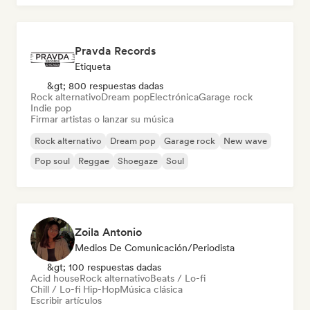
Pravda Records
Etiqueta
&gt; 800 respuestas dadas
Rock alternativo
Dream pop
Electrónica
Garage rock
Indie pop
Firmar artistas o lanzar su música
Rock alternativo
Dream pop
Garage rock
New wave
Pop soul
Reggae
Shoegaze
Soul
Zoila Antonio
Medios De Comunicación/Periodista
&gt; 100 respuestas dadas
Acid house
Rock alternativo
Beats / Lo-fi
Chill / Lo-fi Hip-Hop
Música clásica
Escribir artículos