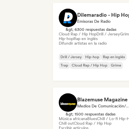
Emisoras De Radio
&gt; 6300 respuestas dadas
Cloud Rap / Hip Hop
Drill / Jersey
Gri
Hip-hop
Rap en inglés
Difundir artistas en la radio
Drill / Jersey
Hip-hop
Rap en inglés
Trap
Cloud Rap / Hip Hop
Grime
Blazemuse Magazine
Medios De Comunicación/Peri
&gt; 1500 respuestas dadas
Música africana
Blues
Chill / Lo-fi Hip-
Chill out
Cloud Rap / Hip Hop
Escribir artículos