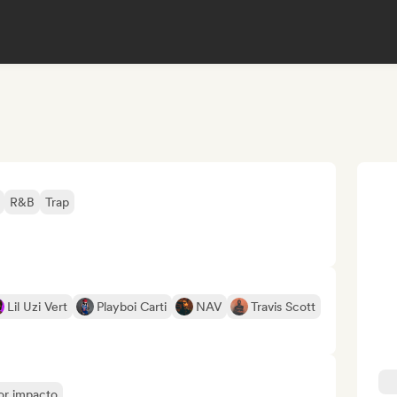
R&B
Trap
Lil Uzi Vert
Playboi Carti
NAV
Travis Scott
yor impacto