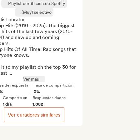
Playlist certificada de Spotify
(Muy) selectivo
list curator

ap Hits (2010 - 2025): The biggest 
 hits of the last few years (2010-
4) and new up and coming 
ers.

p Hits Of All Time: Rap songs that 
ryone knows.

it to my playlist on the top 30 for 
ast ...
Ver más
sa de respuesta
Tasa de compartición
1%
3%
Comparte en
Respuestas dadas
1 día
1,082
Ver curadores similares