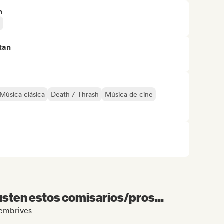
n
o
tan
Música clásica
Death / Thrash
Música de cine
sten estos comisarios/pros...
Membrives