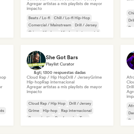
Agregar artistas a mis playlists de mayor
impacto
Chi
Beats / Lo-fi
Chill / Lo-fi Hip-Hop
Dri
Comercial / Mainstream
Drill / Jersey
Rap
Grime
Hip-hop
Hip-hop instrumental
Rap
Rap en inglés
She Got Bars
Playlist Curator
&gt; 1300 respuestas dadas
hop
Cloud Rap / Hip Hop
Drill / Jersey
Grime
Afr
Hip-hop
Rap internacional
Clo
or
Agregar artistas a mis playlists de mayor
Dril
impacto
Agre
imp
Cloud Rap / Hip Hop
Drill / Jersey
Af
lés
Grime
Hip-hop
Rap internacional
Dan
Rap en inglés
Rap francés
Trap
Rap
Re