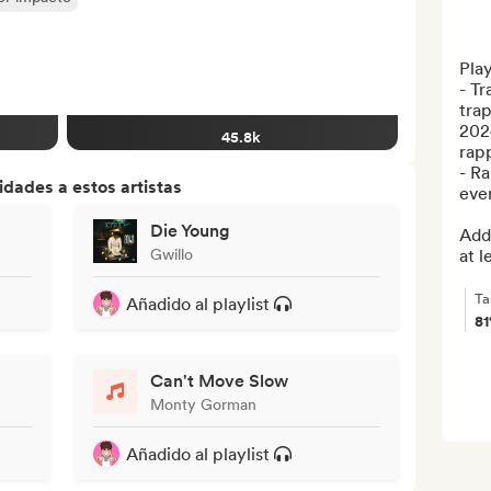
Play
- Tr
trap
202
45.8k
rapp
- Ra
dades a estos artistas
eve
Die Young
Add 
Gwillo
at le
Ta
Añadido al playlist
8
Can't Move Slow
Monty Gorman
Añadido al playlist