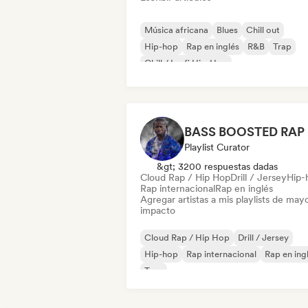
Música africana
Blues
Chill out
Hip-hop
Rap en inglés
R&B
Trap
Chill / Lo-fi Hip-Hop
BASS BOOSTED RAP
Playlist Curator
&gt; 3200 respuestas dadas
Cloud Rap / Hip Hop
Drill / Jersey
Hip-
Rap internacional
Rap en inglés
Agregar artistas a mis playlists de may
impacto
Cloud Rap / Hip Hop
Drill / Jersey
Hip-hop
Rap internacional
Rap en ing
Trap