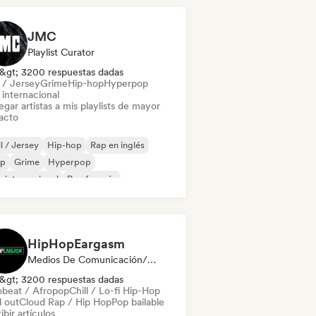
JMC
Playlist Curator
&gt; 3200 respuestas dadas
l / Jersey
Grime
Hip-hop
Hyperpop
 internacional
gar artistas a mis playlists de mayor
acto
ll / Jersey
Hip-hop
Rap en inglés
ap
Grime
Hyperpop
 internacional
Rap francés
HipHopEargasm
Medios De Comunicación/Periodista
&gt; 3200 respuestas dadas
obeat / Afropop
Chill / Lo-fi Hip-Hop
l out
Cloud Rap / Hip Hop
Pop bailable
ibir artículos