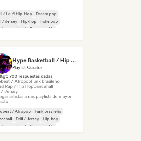
ll / Lo-fi Hip-Hop
Dream pop
ll / Jersey
Hip-hop
Indie pop
 internacional
Rap en inglés
 francés
Hype Basketball / Hip Hop, R&B, Afro
Playlist Curator
&gt; 700 respuestas dadas
obeat / Afropop
Funk brasileño
ud Rap / Hip Hop
Dancehall
l / Jersey
gar artistas a mis playlists de mayor
acto
robeat / Afropop
Funk brasileño
cehall
Drill / Jersey
Hip-hop
 internacional
Rap en inglés
ggaeton