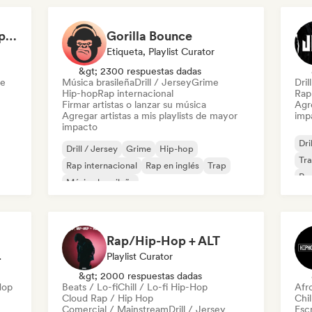
Dilemaradio - Hip Hop Music
Gorilla Bounce
Etiqueta, Playlist Curator
&gt; 2300 respuestas dadas
me
Música brasileña
Drill / Jersey
Grime
Dril
Hip-hop
Rap internacional
Rap
Firmar artistas o lanzar su música
Agre
Agregar artistas a mis playlists de mayor
imp
impacto
Dri
Drill / Jersey
Grime
Hip-hop
Tr
Rap internacional
Rap en inglés
Trap
Rap
Música brasileña
Rap/Hip-Hop + ALT
odista
Playlist Curator
&gt; 2000 respuestas dadas
Hop
Beats / Lo-fi
Chill / Lo-fi Hip-Hop
Afr
Cloud Rap / Hip Hop
Chil
Comercial / Mainstream
Drill / Jersey
Escr