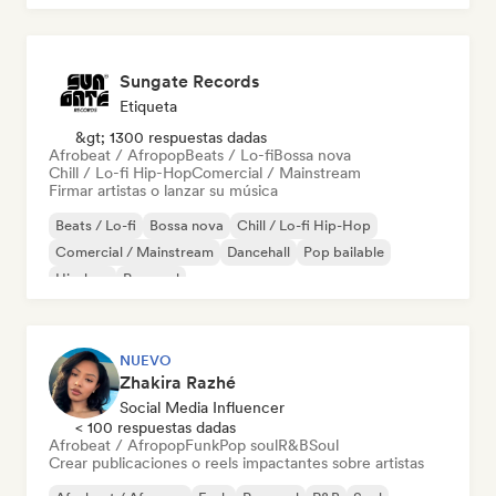
Sungate Records
Etiqueta
&gt; 1300 respuestas dadas
Afrobeat / Afropop
Beats / Lo-fi
Bossa nova
Chill / Lo-fi Hip-Hop
Comercial / Mainstream
Firmar artistas o lanzar su música
Beats / Lo-fi
Bossa nova
Chill / Lo-fi Hip-Hop
Comercial / Mainstream
Dancehall
Pop bailable
Hip-hop
Pop soul
NUEVO
Zhakira Razhé
Social Media Influencer
< 100 respuestas dadas
Afrobeat / Afropop
Funk
Pop soul
R&B
Soul
Crear publicaciones o reels impactantes sobre artistas