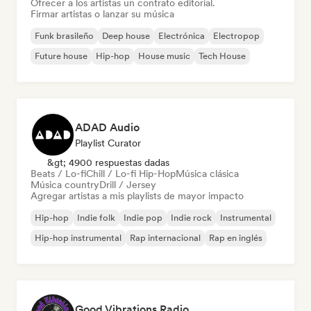
Ofrecer a los artistas un contrato editorial.
Firmar artistas o lanzar su música
Funk brasileño
Deep house
Electrónica
Electropop
Future house
Hip-hop
House music
Tech House
ADAD Audio
Playlist Curator
&gt; 4900 respuestas dadas
Beats / Lo-fi
Chill / Lo-fi Hip-Hop
Música clásica
Música country
Drill / Jersey
Agregar artistas a mis playlists de mayor impacto
Hip-hop
Indie folk
Indie pop
Indie rock
Instrumental
Hip-hop instrumental
Rap internacional
Rap en inglés
Good Vibrations Radio