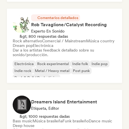
Comentarios detallados
Rob Tavaglione/Catalyst Recording
Experto En Sonido
&gt; 800 respuestas dadas
Rock alternativo
Comercial / Mainstream
Música country
Dream pop
Electrónica
Dar a los artistas feedback detallado sobre su
sonido/producción.
Electrónica
Rock experimental
Indie folk
Indie pop
Indie rock
Metal / Heavy metal
Post punk
Rock & Roll / Rock clásico
Dreamers Island Entertainment
Etiqueta, Editor
&gt; 1000 respuestas dadas
Bass music
Música brasileña
Funk brasileño
Dance music
Deep house