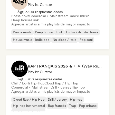
Playlist Curator
&gt; 3500 respuestas dadas
Bossa nova
Comercial / Mainstream
Dance music
Deep house
Funk
Agregar artistas a mis playlists de mayor impacto
Dance music
Deep house
Funk
Funky / Jackin House
House music
Indie pop
Nu-disco / Italo
Pop soul
RAP FRANÇAIS 2026 🔥🇫🇷 (Way Records)
Playlist Curator
&gt; 5700 respuestas dadas
Chill / Lo-fi Hip-Hop
Cloud Rap / Hip Hop
Comercial / Mainstream
Drill / Jersey
Hip-hop
Agregar artistas a mis playlists de mayor impacto
Cloud Rap / Hip Hop
Drill / Jersey
Hip-hop
Hip-hop instrumental
Rap francés
Trap
Pop urbano
Chill / Lo-fi Hip-Hop