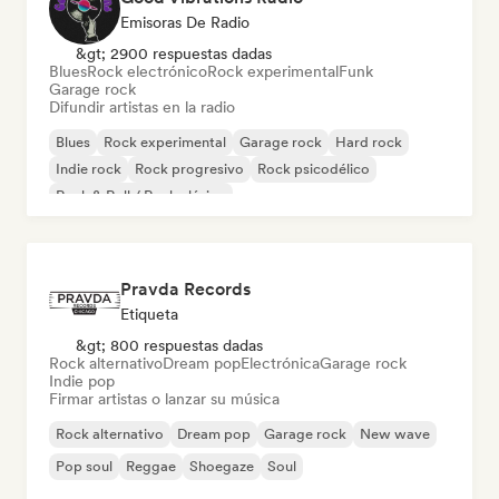
Emisoras De Radio
&gt; 2900 respuestas dadas
Blues
Rock electrónico
Rock experimental
Funk
Garage rock
Difundir artistas en la radio
Blues
Rock experimental
Garage rock
Hard rock
Indie rock
Rock progresivo
Rock psicodélico
Rock & Roll / Rock clásico
Pravda Records
Etiqueta
&gt; 800 respuestas dadas
Rock alternativo
Dream pop
Electrónica
Garage rock
Indie pop
Firmar artistas o lanzar su música
Rock alternativo
Dream pop
Garage rock
New wave
Pop soul
Reggae
Shoegaze
Soul