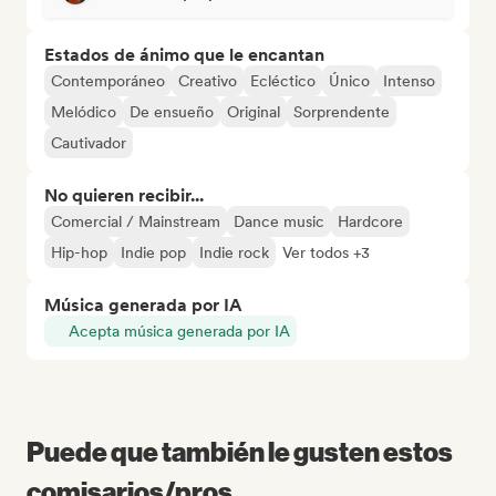
Estados de ánimo que le encantan
Contemporáneo
Creativo
Ecléctico
Único
Intenso
Melódico
De ensueño
Original
Sorprendente
Cautivador
No quieren recibir...
Comercial / Mainstream
Dance music
Hardcore
Hip-hop
Indie pop
Indie rock
Ver todos +3
Música generada por IA
Acepta música generada por IA
Puede que también le gusten estos
comisarios/pros...