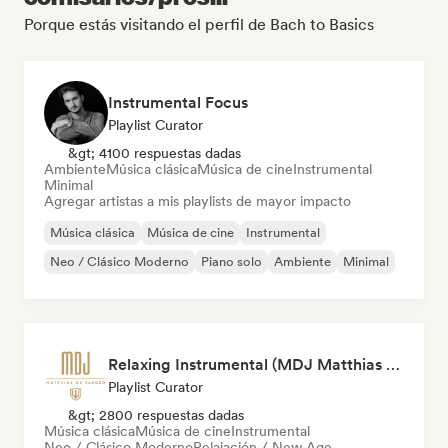
Porque estás visitando el perfil de Bach to Basics
Instrumental Focus
Playlist Curator
&gt; 4100 respuestas dadas
Ambiente
Música clásica
Música de cine
Instrumental
Minimal
Agregar artistas a mis playlists de mayor impacto
Música clásica
Música de cine
Instrumental
Neo / Clásico Moderno
Piano solo
Ambiente
Minimal
Relaxing Instrumental (MDJ Matthias De Jaeger)
Playlist Curator
&gt; 2800 respuestas dadas
Música clásica
Música de cine
Instrumental
Neo / Clásico Moderno
Relajación / New Age