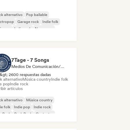
k alternativo
Pop bailable
ectropop
Garage rock
Indie folk
ie pop
Indie rock
New wave
7Tage - 7 Songs
Medios De Comunicación/Periodista
&gt; 2600 respuestas dadas
k alternativo
Música country
Indie folk
ie pop
Indie rock
ibir artículos
k alternativo
Música country
ie folk
Indie pop
Indie rock
p Punk
Punk Rock
Cantautor