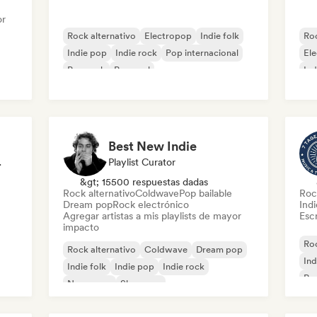
or
Rock alternativo
Electropop
Indie folk
Roc
Indie pop
Indie rock
Pop internacional
El
Pop rock
Pop soul
Ind
Best New Indie
odista
Playlist Curator
&gt; 15500 respuestas dadas
Rock alternativo
Coldwave
Pop bailable
Roc
Dream pop
Rock electrónico
Ind
Agregar artistas a mis playlists de mayor
Escr
impacto
Roc
Rock alternativo
Coldwave
Dream pop
Ind
Indie folk
Indie pop
Indie rock
Po
New wave
Shoegaze