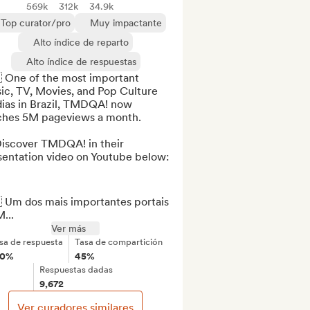
569k
312k
34.9k
Top curator/pro
Muy impactante
Alto índice de reparto
Alto índice de respuestas
 One of the most important 
c, TV, Movies, and Pop Culture 
ias in Brazil, TMDQA! now 
ches 5M pageviews a month.

Discover TMDQA! in their 
sentation video on Youtube below: 
 Um dos mais importantes portais 
...
Ver más
sa de respuesta
Tasa de compartición
00%
45%
Respuestas dadas
9,672
Ver curadores similares