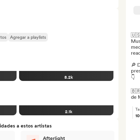
🇺
tos
Agregar a playlists
Musi
med
rea
🔎 
pre
👇

8.2k
🇧
de M
Ta
2.1k
1
dades a estos artistas
Afterlight