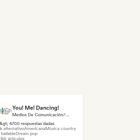
You! Me! Dancing!
Medios De Comunicación/Periodista
&gt; 4700 respuestas dadas
k alternativo
Americana
Música country
bailable
Dream pop
ibir artículos