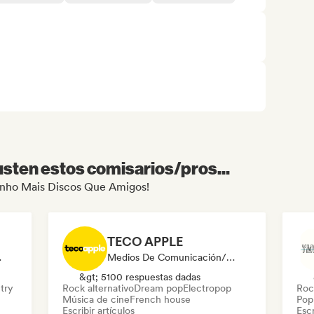
sten estos comisarios/pros...
 Tenho Mais Discos Que Amigos!
TECO APPLE
ist Curator
Medios De Comunicación/Periodista
&gt; 5100 respuestas dadas
try
Rock alternativo
Dream pop
Electropop
Roc
Música de cine
French house
Pop 
Escribir artículos
Escr