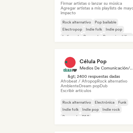
Firmar artistas o lanzar su música
Agregar artistas a mis playlists de may
impacto
Rock alternativo
Pop bailable
Electropop
Indie folk
Indie pop
Indie rock
Pop rock
Pop psicodélico
Célula Pop
Medios De Comunicación/Peri
&gt; 2400 respuestas dadas
Afrobeat / Afropop
Rock alternativo
Ambiente
Dream pop
Dub
Escribir artículos
Rock alternativo
Electrónica
Funk
Indie folk
Indie pop
Indie rock
Pop rock
R&B