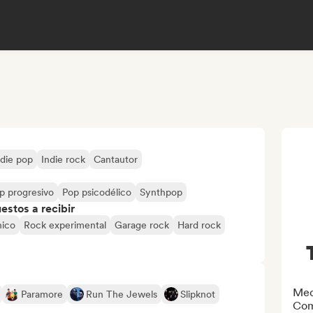
ndie pop
Indie rock
Cantautor
p progresivo
Pop psicodélico
Synthpop
stos a recibir
nico
Rock experimental
Garage rock
Hard rock
Med
Paramore
Run The Jewels
Slipknot
Com