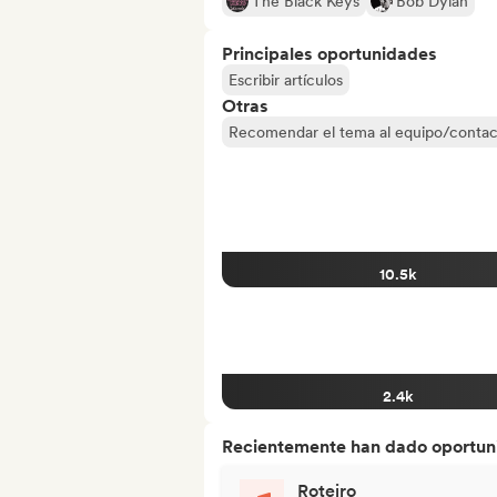
The Black Keys
Bob Dylan
Principales oportunidades
Escribir artículos
Otras
Recomendar el tema al equipo/contac
10.5k
2.4k
Recientemente han dado oportuni
Roteiro