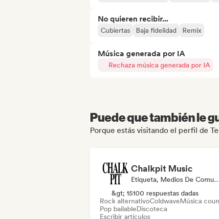
No quieren recibir...
Cubiertas
Baja fidelidad
Remix
Música generada por IA
Rechaza música generada por IA
Puede que también le gu
Porque estás visitando el perfil de
Chalkpit Music
Etiqueta, Medios De Comunicación/Periodista, Playl
&gt; 15100 respuestas dadas
Rock alternativo
Coldwave
Música coun
Pop bailable
Discoteca
Escribir artículos