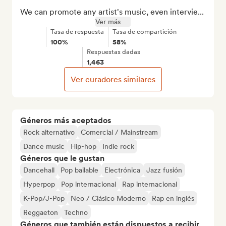
We can promote any artist's music, even intervie...
Ver más
Tasa de respuesta
Tasa de compartición
100%
58%
Respuestas dadas
1,463
Ver curadores similares
Géneros más aceptados
Rock alternativo
Comercial / Mainstream
Dance music
Hip-hop
Indie rock
Géneros que le gustan
Dancehall
Pop bailable
Electrónica
Jazz fusión
Hyperpop
Pop internacional
Rap internacional
K-Pop/J-Pop
Neo / Clásico Moderno
Rap en inglés
Reggaeton
Techno
Géneros que también están dispuestos a recibir