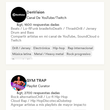
DenVision
Canal De YouTube/Twitch
&gt; 1600 respuestas dadas
Beats / Lo-fi
Funk brasileño
Death / Thrash
Drill / Jersey
Drum and Bass
Compartir artistas en mi canal de YouTube, SoundCloud o
Twitch
Drill / Jersey
Electrónica
Hip-hop
Rap internacional
Música latina
Metal / Heavy metal
Rock progresivo
Rap en inglés
GYM TRAP
Playlist Curator
&gt; 2700 respuestas dadas
Rock alternativo
Chill / Lo-fi Hip-Hop
Cloud Rap / Hip Hop
Discoteca
Dubstep
Agregar artistas a mis playlists de mayor impacto