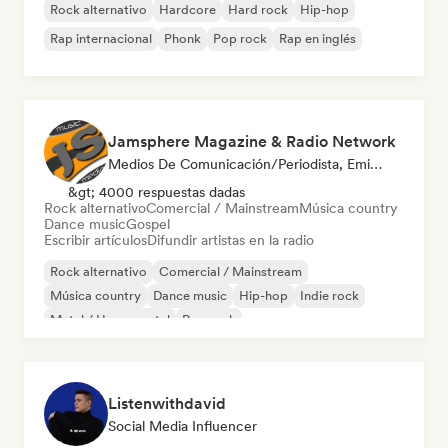
Rock alternativo
Hardcore
Hard rock
Hip-hop
Rap internacional
Phonk
Pop rock
Rap en inglés
Jamsphere Magazine & Radio Network
Medios De Comunicación/Periodista, Emisoras De Radio
&gt; 4000 respuestas dadas
Rock alternativo
Comercial / Mainstream
Música country
Dance music
Gospel
Escribir artículos
Difundir artistas en la radio
Rock alternativo
Comercial / Mainstream
Música country
Dance music
Hip-hop
Indie rock
Metal / Heavy metal
Pop rock
Listenwithdavid
Social Media Influencer