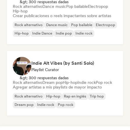
&gt; 300 respuestas dadas
Rock alternativo
Dance music
Pop bailable
Electropop
Hip-hop
Crear publicaciones o reels impactantes sobre artistas
Rock alternativo
Dance music
Pop bailable
Electropop
Hip-hop
Indie Dance
Indie pop
Indie rock
Indie Alt Vibes (by Santi Solo)
Playlist Curator
&gt; 300 respuestas dadas
Rock alternativo
Dream pop
Hip-hop
Indie rock
Pop rock
Agregar artistas a mis playlists de mayor impacto
Rock alternativo
Hip-hop
Rap en inglés
Trip hop
Dream pop
Indie rock
Pop rock