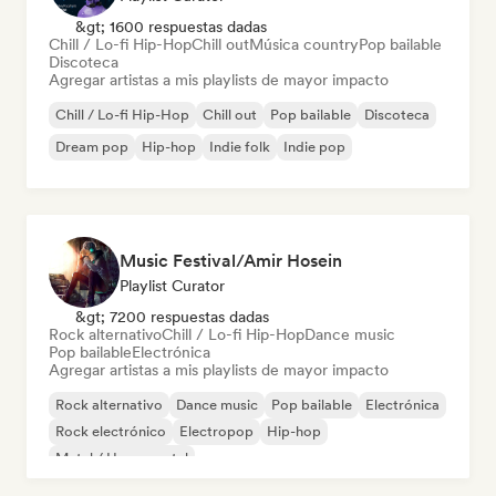
&gt; 1600 respuestas dadas
Chill / Lo-fi Hip-Hop
Chill out
Música country
Pop bailable
Discoteca
Agregar artistas a mis playlists de mayor impacto
Chill / Lo-fi Hip-Hop
Chill out
Pop bailable
Discoteca
Dream pop
Hip-hop
Indie folk
Indie pop
Music Festival/Amir Hosein
Playlist Curator
&gt; 7200 respuestas dadas
Rock alternativo
Chill / Lo-fi Hip-Hop
Dance music
Pop bailable
Electrónica
Agregar artistas a mis playlists de mayor impacto
Rock alternativo
Dance music
Pop bailable
Electrónica
Rock electrónico
Electropop
Hip-hop
Metal / Heavy metal