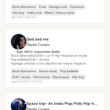
Rock alternativo
Funk
Garage rock
Hardcore
Hip-hop
Indie rock
Metal / Heavy metal
Nu-disco / Italo
God and me
Playlist Curator
&gt; 8400 respuestas dadas
Rock alternativo
Chill / Lo-fi Hip-Hop
Dance music
Pop bailable
Drill / Jersey
Agregar artistas a mis playlists de mayor impacto
Rock alternativo
Dance music
Pop bailable
Drill / Jersey
Electrónica
Electropop
Hip-hop
Metal / Heavy metal
Space trip- An Indie/Pop/Folk/Hip-hop/Rock Playlist
Playlist Curator