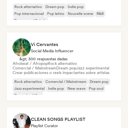
Rock alternativo
Dream pop
Indie pop
Pop internacional
Pop latino
Nouvelle scene
R&B
Pop suave / Balada
Vi Cervantes
Social Media Influencer
&gt; 300 respuestas dadas
Afrobeat / Afropop
Rock alternativo
Comercial / Mainstream
Dream pop
Jazz experimental
Crear publicaciones o reels impactantes sobre artistas
Rock alternativo
Comercial / Mainstream
Dream pop
Jazz experimental
Indie pop
New wave
Pop soul
Pop psicodélico
CLEAN SONGS PLAYLIST
Playlist Curator