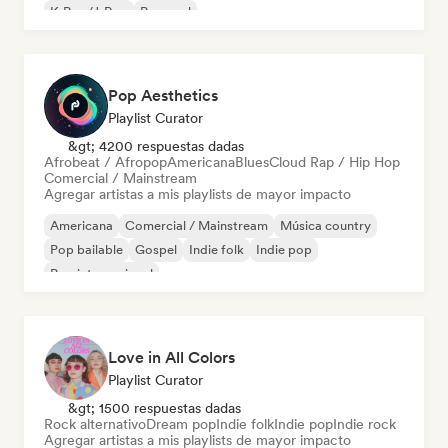
K-Pop/J-Pop
Pop soul
Pop Aesthetics
Playlist Curator
&gt; 4200 respuestas dadas
Afrobeat / Afropop
Americana
Blues
Cloud Rap / Hip Hop
Comercial / Mainstream
Agregar artistas a mis playlists de mayor impacto
Americana
Comercial / Mainstream
Música country
Pop bailable
Gospel
Indie folk
Indie pop
Pop internacional
Love in All Colors
Playlist Curator
&gt; 1500 respuestas dadas
Rock alternativo
Dream pop
Indie folk
Indie pop
Indie rock
Agregar artistas a mis playlists de mayor impacto