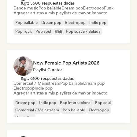
&gt; 5500 respuestas dadas
Dance music
Pop bailable
Dream pop
Electropop
Funk
Agregar artistas a mis playlists de mayor impacto
Pop bailable
Dream pop
Electropop
Indie pop
Pop rock
Pop soul
R&B
Pop suave / Balada
New Female Pop Artists 2026
Playlist Curator
&gt; 6100 respuestas dadas
Comercial / Mainstream
Pop bailable
Dream pop
Electropop
Indie pop
Agregar artistas a mis playlists de mayor impacto
Dream pop
Indie pop
Pop internacional
Pop soul
Comercial / Mainstream
Pop bailable
Electropop
Pop latino