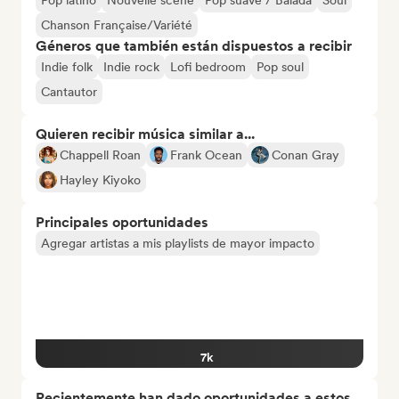
Pop latino
Nouvelle scene
Pop suave / Balada
Soul
Chanson Française/Variété
Géneros que también están dispuestos a recibir
Indie folk
Indie rock
Lofi bedroom
Pop soul
Cantautor
Quieren recibir música similar a...
Chappell Roan
Frank Ocean
Conan Gray
Hayley Kiyoko
Principales oportunidades
Agregar artistas a mis playlists de mayor impacto
7k
Recientemente han dado oportunidades a estos