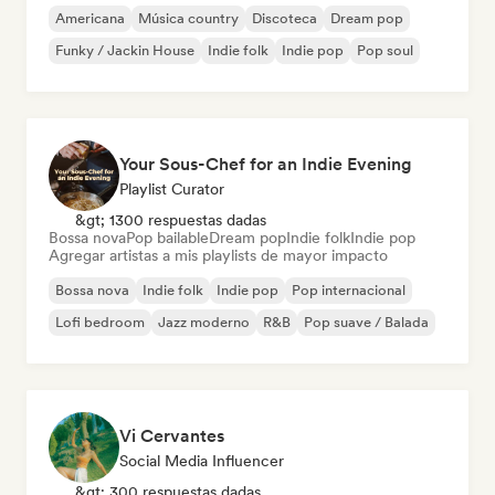
Americana
Música country
Discoteca
Dream pop
Funky / Jackin House
Indie folk
Indie pop
Pop soul
Your Sous-Chef for an Indie Evening
Playlist Curator
&gt; 1300 respuestas dadas
Bossa nova
Pop bailable
Dream pop
Indie folk
Indie pop
Agregar artistas a mis playlists de mayor impacto
Bossa nova
Indie folk
Indie pop
Pop internacional
Lofi bedroom
Jazz moderno
R&B
Pop suave / Balada
Vi Cervantes
Social Media Influencer
&gt; 300 respuestas dadas