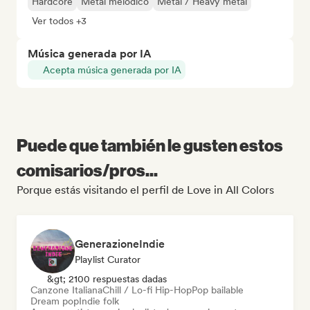
Hardcore
Metal melódico
Metal / Heavy metal
Ver todos +3
Música generada por IA
Acepta música generada por IA
Puede que también le gusten estos
comisarios/pros...
Porque estás visitando el perfil de Love in All Colors
GenerazioneIndie
Playlist Curator
&gt; 2100 respuestas dadas
Canzone Italiana
Chill / Lo-fi Hip-Hop
Pop bailable
Dream pop
Indie folk