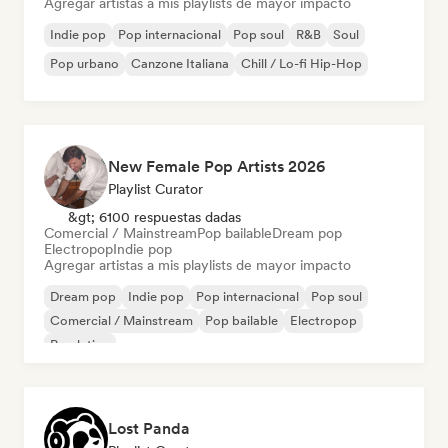
Agregar artistas a mis playlists de mayor impacto
Indie pop
Pop internacional
Pop soul
R&B
Soul
Pop urbano
Canzone Italiana
Chill / Lo-fi Hip-Hop
New Female Pop Artists 2026
Playlist Curator
&gt; 6100 respuestas dadas
Comercial / Mainstream
Pop bailable
Dream pop
Electropop
Indie pop
Agregar artistas a mis playlists de mayor impacto
Dream pop
Indie pop
Pop internacional
Pop soul
Comercial / Mainstream
Pop bailable
Electropop
Pop latino
Lost Panda