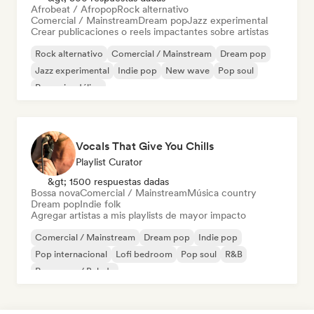
Afrobeat / Afropop
Rock alternativo
Comercial / Mainstream
Dream pop
Jazz experimental
Crear publicaciones o reels impactantes sobre artistas
Rock alternativo
Comercial / Mainstream
Dream pop
Jazz experimental
Indie pop
New wave
Pop soul
Pop psicodélico
Vocals That Give You Chills
Playlist Curator
&gt; 1500 respuestas dadas
Bossa nova
Comercial / Mainstream
Música country
Dream pop
Indie folk
Agregar artistas a mis playlists de mayor impacto
Comercial / Mainstream
Dream pop
Indie pop
Pop internacional
Lofi bedroom
Pop soul
R&B
Pop suave / Balada