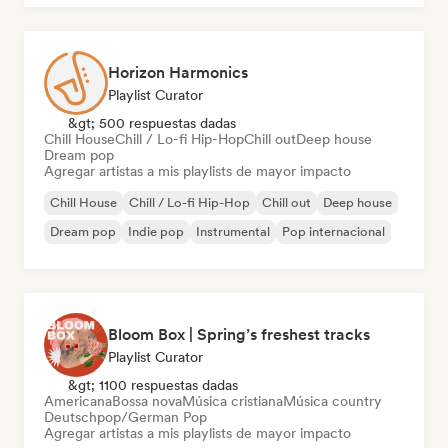
Horizon Harmonics
Playlist Curator
&gt; 500 respuestas dadas
Chill House
Chill / Lo-fi Hip-Hop
Chill out
Deep house
Dream pop
Agregar artistas a mis playlists de mayor impacto
Chill House
Chill / Lo-fi Hip-Hop
Chill out
Deep house
Dream pop
Indie pop
Instrumental
Pop internacional
Bloom Box | Spring’s freshest tracks
Playlist Curator
&gt; 1100 respuestas dadas
Americana
Bossa nova
Música cristiana
Música country
Deutschpop/German Pop
Agregar artistas a mis playlists de mayor impacto