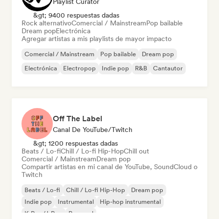
Playlist Curator
&gt; 9400 respuestas dadas
Rock alternativo
Comercial / Mainstream
Pop bailable
Dream pop
Electrónica
Agregar artistas a mis playlists de mayor impacto
Comercial / Mainstream
Pop bailable
Dream pop
Electrónica
Electropop
Indie pop
R&B
Cantautor
Off The Label
Canal De YouTube/Twitch
&gt; 1200 respuestas dadas
Beats / Lo-fi
Chill / Lo-fi Hip-Hop
Chill out
Comercial / Mainstream
Dream pop
Compartir artistas en mi canal de YouTube, SoundCloud o
Twitch
Beats / Lo-fi
Chill / Lo-fi Hip-Hop
Dream pop
Indie pop
Instrumental
Hip-hop instrumental
K-Pop/J-Pop
Pop soul