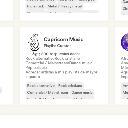
Da
Indie rock
Metal / Heavy metal
Di
New wave
Post punk
Rock psicodélico
Fr
Capricorn Music
odista
Playlist Curator
&gt; 200 respuestas dadas
Rock alternativo
Rock cristiano
Afr
Comercial / Mainstream
Dance music
Ame
Pop bailable
Mús
Agregar artistas a mis playlists de mayor
Agre
impacto
imp
Rock alternativo
Rock cristiano
Am
m
Comercial / Mainstream
Dance music
Mú
Pop bailable
Dream pop
Electropop
Ind
House music