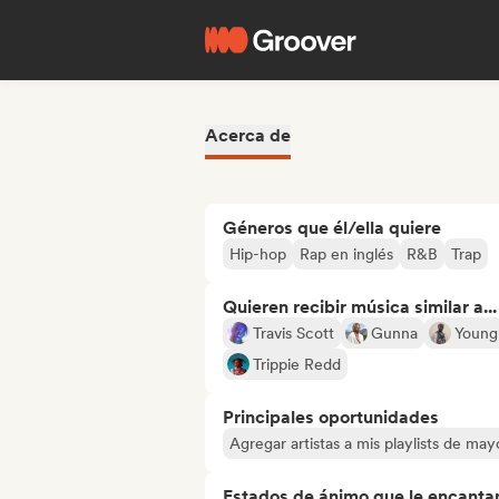
Acerca de
Géneros que él/ella quiere
Hip-hop
Rap en inglés
R&B
Trap
Quieren recibir música similar a...
Travis Scott
Gunna
Young
Trippie Redd
Principales oportunidades
Agregar artistas a mis playlists de ma
Estados de ánimo que le encanta