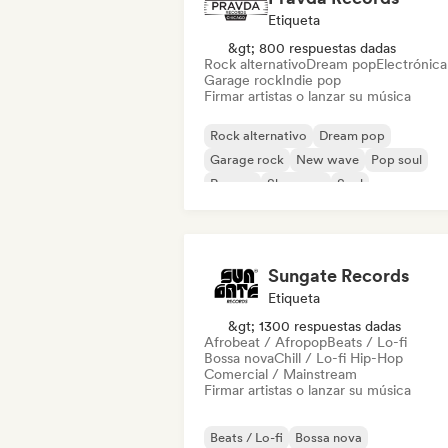
Etiqueta
&gt; 800 respuestas dadas
Rock alternativo
Dream pop
Electrónica
Garage rock
Indie pop
Firmar artistas o lanzar su música
Rock alternativo
Dream pop
Garage rock
New wave
Pop soul
Reggae
Shoegaze
Soul
Sungate Records
Etiqueta
&gt; 1300 respuestas dadas
Afrobeat / Afropop
Beats / Lo-fi
Bossa nova
Chill / Lo-fi Hip-Hop
Comercial / Mainstream
Firmar artistas o lanzar su música
Beats / Lo-fi
Bossa nova