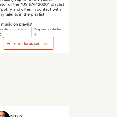
tor of the “US RAP 2020” playlist 
potify and often in contact with 
g talents in the playlist.

music on playlist
sa de compartición
Respuestas dadas
%
41
Ver curadores similares
N3UX