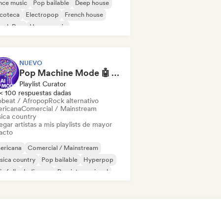
nce music
Pop bailable
Deep house
scoteca
Electropop
French house
ench Pop
House music
NUEVO
Pop Machine Mode 🤖 AI Music, Indie Pop & Dream Pop
Playlist Curator
< 100 respuestas dadas
obeat / Afropop
Rock alternativo
ricana
Comercial / Mainstream
ica country
gar artistas a mis playlists de mayor
acto
ericana
Comercial / Mainstream
sica country
Pop bailable
Hyperpop
ie folk
Indie pop
Pop internacional