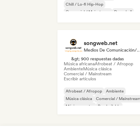
Chill / Lo-fi Hip-Hop
Comercial / Mainstream
Dancehall
Pop bailable
Hip-hop
Pop soul
songweb.net
Medios De Comunicación/Peri
&gt; 900 respuestas dadas
Música africana
Afrobeat / Afropop
Ambiente
Música clásica
Comercial / Mainstream
Escribir artículos
Afrobeat / Afropop
Ambiente
Música clásica
Comercial / Mainstrea
Música country
Pop bailable
Drill / Jersey
Hip-hop