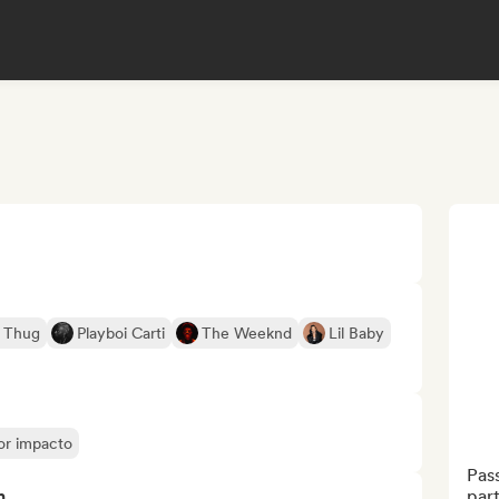
 Thug
Playboi Carti
The Weeknd
Lil Baby
yor impacto
Pas
n
part