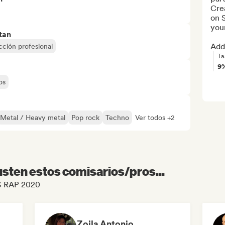
Crea
on S
youn
tan
Add 
ción profesional
Ta
9
os
Metal / Heavy metal
Pop rock
Techno
Ver todos +2
sten estos comisarios/pros...
US RAP 2020
Zoila Antonio