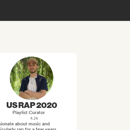
US RAP 2020
Playlist Curator
4.2k
sionate about music and 
icularly rap for a few years.  