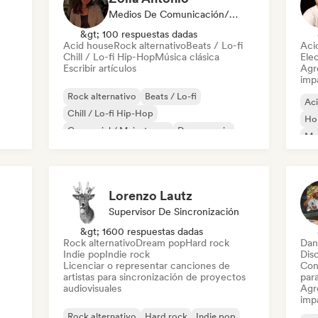
Medios De Comunicación/Periodista
&gt; 100 respuestas dadas
Acid house
Rock alternativo
Beats / Lo-fi
Aci
Chill / Lo-fi Hip-Hop
Música clásica
Ele
Escribir artículos
Agre
imp
Rock alternativo
Beats / Lo-fi
Ac
Chill / Lo-fi Hip-Hop
Ho
Comercial / Mainstream
Dance music
Mel
Discoteca
Dream pop
House music
Or
Lorenzo Lautz
Supervisor De Sincronización
&gt; 1600 respuestas dadas
Rock alternativo
Dream pop
Hard rock
Dan
Indie pop
Indie rock
Dis
Licenciar o representar canciones de
Con
artistas para sincronización de proyectos
par
audiovisuales
Agre
imp
Rock alternativo
Hard rock
Indie pop