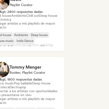
Playlist Curator
&gt; 2800 respuestas dadas
d house
Ambiente
Chill out
Deep house
ctrónica
gar artistas a mis playlists de mayor
acto
id house
Ambiente
Deep house
use music
Indie Dance
odic & Progressive House
Minimal
ganic House / Downtempo
Tommy Menger
Booker, Playlist Curator
&gt; 1800 respuestas dadas
ce music
Pop bailable
Deep house
coteca
Electropop
ectar a los artistas con oportunidades
a presentarse en vivo
gar artistas a mis playlists de mayor
acto