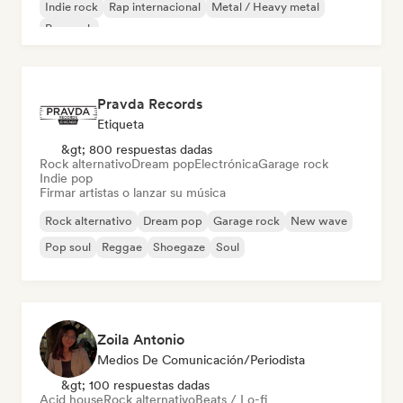
Indie rock
Rap internacional
Metal / Heavy metal
Pop rock
Pravda Records
Etiqueta
&gt; 800 respuestas dadas
Rock alternativo
Dream pop
Electrónica
Garage rock
Indie pop
Firmar artistas o lanzar su música
Rock alternativo
Dream pop
Garage rock
New wave
Pop soul
Reggae
Shoegaze
Soul
Zoila Antonio
Medios De Comunicación/Periodista
&gt; 100 respuestas dadas
Acid house
Rock alternativo
Beats / Lo-fi