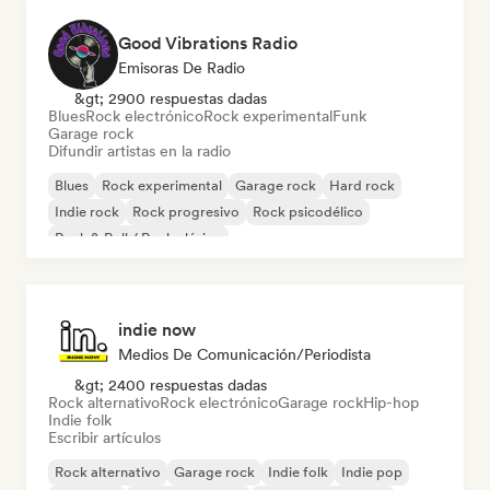
Good Vibrations Radio
Emisoras De Radio
&gt; 2900 respuestas dadas
Blues
Rock electrónico
Rock experimental
Funk
Garage rock
Difundir artistas en la radio
Blues
Rock experimental
Garage rock
Hard rock
Indie rock
Rock progresivo
Rock psicodélico
Rock & Roll / Rock clásico
indie now
Medios De Comunicación/Periodista
&gt; 2400 respuestas dadas
Rock alternativo
Rock electrónico
Garage rock
Hip-hop
Indie folk
Escribir artículos
Rock alternativo
Garage rock
Indie folk
Indie pop