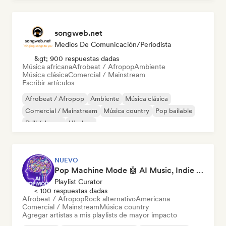
songweb.net
Medios De Comunicación/Periodista
&gt; 900 respuestas dadas
Música africana
Afrobeat / Afropop
Ambiente
Música clásica
Comercial / Mainstream
Escribir artículos
Afrobeat / Afropop
Ambiente
Música clásica
Comercial / Mainstream
Música country
Pop bailable
Drill / Jersey
Hip-hop
NUEVO
Pop Machine Mode 🤖 AI Music, Indie Pop & Dream Pop
Playlist Curator
< 100 respuestas dadas
Afrobeat / Afropop
Rock alternativo
Americana
Comercial / Mainstream
Música country
Agregar artistas a mis playlists de mayor impacto