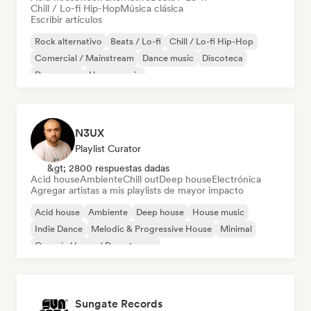
Chill / Lo-fi Hip-Hop
Música clásica
Escribir artículos
Rock alternativo
Beats / Lo-fi
Chill / Lo-fi Hip-Hop
Comercial / Mainstream
Dance music
Discoteca
Dream pop
House music
N3UX
Playlist Curator
&gt; 2800 respuestas dadas
Acid house
Ambiente
Chill out
Deep house
Electrónica
Agregar artistas a mis playlists de mayor impacto
Acid house
Ambiente
Deep house
House music
Indie Dance
Melodic & Progressive House
Minimal
Organic House / Downtempo
Sungate Records