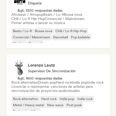
Etiqueta
&gt; 1300 respuestas dadas
Afrobeat / Afropop
Beats / Lo-fi
Bossa nova
Chill / Lo-fi Hip-Hop
Comercial / Mainstream
Firmar artistas o lanzar su música
Beats / Lo-fi
Bossa nova
Chill / Lo-fi Hip-Hop
Comercial / Mainstream
Dancehall
Pop bailable
Hip-hop
Pop soul
Lorenzo Lautz
Supervisor De Sincronización
&gt; 1600 respuestas dadas
Rock alternativo
Dream pop
Hard rock
Indie pop
Indie rock
Licenciar o representar canciones de artistas para
sincronización de proyectos audiovisuales
Rock alternativo
Hard rock
Indie pop
Indie rock
Metal / Heavy metal
New wave
Post punk
Rock psicodélico