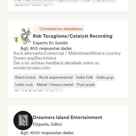
Chill / Lo-fi Hip-Hop
Comentarios detallados
Rob Tavaglione/Catalyst Recording
Experto En Sonido
&gt; 800 respuestas dadas
Rock alternativo
Comercial / Mainstream
Música country
Dream pop
Electrónica
Dar a los artistas feedback detallado sobre su
sonido/producción.
Electrónica
Rock experimental
Indie folk
Indie pop
Indie rock
Metal / Heavy metal
Post punk
Rock & Roll / Rock clásico
Dreamers Island Entertainment
Etiqueta, Editor
&gt; 1000 respuestas dadas