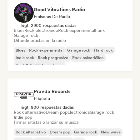
Good Vibrations Radio
Emisoras De Radio
&gt; 2900 respuestas dadas
Blues
Rock electrónico
Rock experimental
Funk
Garage rock
Difundir artistas en la radio
Blues
Rock experimental
Garage rock
Hard rock
Indie rock
Rock progresivo
Rock psicodélico
Rock & Roll / Rock clásico
Pravda Records
Etiqueta
&gt; 800 respuestas dadas
Rock alternativo
Dream pop
Electrónica
Garage rock
Indie pop
Firmar artistas o lanzar su música
Rock alternativo
Dream pop
Garage rock
New wave