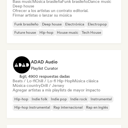
Bass music
Música brasileña
Funk brasileño
Dance music
Deep house
Ofrecer a los artistas un contrato editorial.
Firmar artistas o lanzar su música
Funk brasileño
Deep house
Electrónica
Electropop
Future house
Hip-hop
House music
Tech House
ADAD Audio
Playlist Curator
&gt; 4900 respuestas dadas
Beats / Lo-fi
Chill / Lo-fi Hip-Hop
Música clásica
Música country
Drill / Jersey
Agregar artistas a mis playlists de mayor impacto
Hip-hop
Indie folk
Indie pop
Indie rock
Instrumental
Hip-hop instrumental
Rap internacional
Rap en inglés