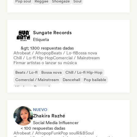
Pop soul
Reggae
Shoegaze
Soul
Sungate Records
Etiqueta
&gt; 1300 respuestas dadas
Afrobeat / Afropop
Beats / Lo-fi
Bossa nova
Chill / Lo-fi Hip-Hop
Comercial / Mainstream
Firmar artistas o lanzar su música
Beats / Lo-fi
Bossa nova
Chill / Lo-fi Hip-Hop
Comercial / Mainstream
Dancehall
Pop bailable
Hip-hop
Pop soul
NUEVO
Zhakira Razhé
Social Media Influencer
< 100 respuestas dadas
Afrobeat / Afropop
Funk
Pop soul
R&B
Soul