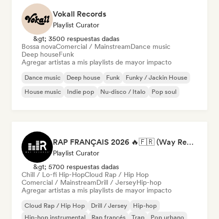
Vokall Records
Playlist Curator
&gt; 3500 respuestas dadas
Bossa nova
Comercial / Mainstream
Dance music
Deep house
Funk
Agregar artistas a mis playlists de mayor impacto
Dance music
Deep house
Funk
Funky / Jackin House
House music
Indie pop
Nu-disco / Italo
Pop soul
RAP FRANÇAIS 2026 🔥🇫🇷 (Way Records)
Playlist Curator
&gt; 5700 respuestas dadas
Chill / Lo-fi Hip-Hop
Cloud Rap / Hip Hop
Comercial / Mainstream
Drill / Jersey
Hip-hop
Agregar artistas a mis playlists de mayor impacto
Cloud Rap / Hip Hop
Drill / Jersey
Hip-hop
Hip-hop instrumental
Rap francés
Trap
Pop urbano