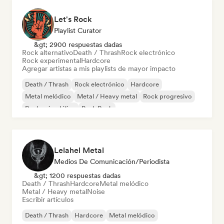
Let's Rock
Playlist Curator
&gt; 2900 respuestas dadas
Rock alternativo
Death / Thrash
Rock electrónico
Rock experimental
Hardcore
Agregar artistas a mis playlists de mayor impacto
Death / Thrash
Rock electrónico
Hardcore
Metal melódico
Metal / Heavy metal
Rock progresivo
Rock psicodélico
Punk Rock
Lelahel Metal
Medios De Comunicación/Periodista
&gt; 1200 respuestas dadas
Death / Thrash
Hardcore
Metal melódico
Metal / Heavy metal
Noise
Escribir artículos
Death / Thrash
Hardcore
Metal melódico