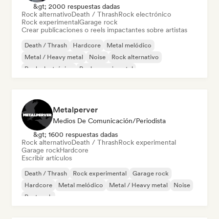
&gt; 2000 respuestas dadas
Rock alternativo
Death / Thrash
Rock electrónico
Rock experimental
Garage rock
Crear publicaciones o reels impactantes sobre artistas
Death / Thrash
Hardcore
Metal melódico
Metal / Heavy metal
Noise
Rock alternativo
Rock electrónico
Rock experimental
Metalperver
Medios De Comunicación/Periodista
&gt; 1600 respuestas dadas
Rock alternativo
Death / Thrash
Rock experimental
Garage rock
Hardcore
Escribir artículos
Death / Thrash
Rock experimental
Garage rock
Hardcore
Metal melódico
Metal / Heavy metal
Noise
Post rock