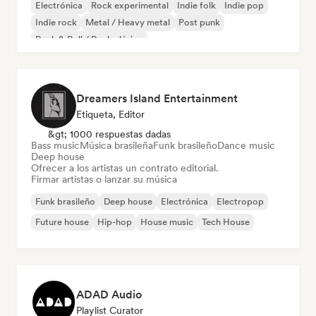
Electrónica
Rock experimental
Indie folk
Indie pop
Indie rock
Metal / Heavy metal
Post punk
Rock & Roll / Rock clásico
Dreamers Island Entertainment
Etiqueta, Editor
&gt; 1000 respuestas dadas
Bass music
Música brasileña
Funk brasileño
Dance music
Deep house
Ofrecer a los artistas un contrato editorial.
Firmar artistas o lanzar su música
Funk brasileño
Deep house
Electrónica
Electropop
Future house
Hip-hop
House music
Tech House
ADAD Audio
Playlist Curator