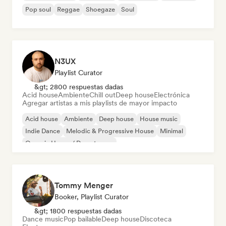
Pop soul
Reggae
Shoegaze
Soul
N3UX
Playlist Curator
&gt; 2800 respuestas dadas
Acid house
Ambiente
Chill out
Deep house
Electrónica
Agregar artistas a mis playlists de mayor impacto
Acid house
Ambiente
Deep house
House music
Indie Dance
Melodic & Progressive House
Minimal
Organic House / Downtempo
Tommy Menger
Booker, Playlist Curator
&gt; 1800 respuestas dadas
Dance music
Pop bailable
Deep house
Discoteca