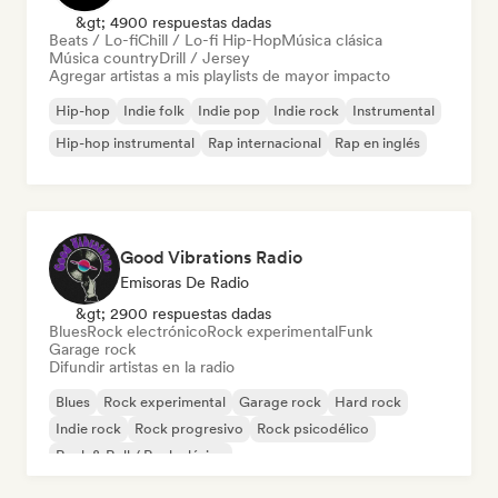
&gt; 4900 respuestas dadas
Beats / Lo-fi
Chill / Lo-fi Hip-Hop
Música clásica
Música country
Drill / Jersey
Agregar artistas a mis playlists de mayor impacto
Hip-hop
Indie folk
Indie pop
Indie rock
Instrumental
Hip-hop instrumental
Rap internacional
Rap en inglés
Good Vibrations Radio
Emisoras De Radio
&gt; 2900 respuestas dadas
Blues
Rock electrónico
Rock experimental
Funk
Garage rock
Difundir artistas en la radio
Blues
Rock experimental
Garage rock
Hard rock
Indie rock
Rock progresivo
Rock psicodélico
Rock & Roll / Rock clásico