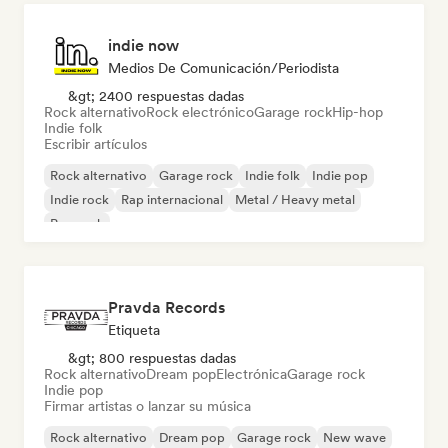
indie now
Medios De Comunicación/Periodista
&gt; 2400 respuestas dadas
Rock alternativo
Rock electrónico
Garage rock
Hip-hop
Indie folk
Escribir artículos
Rock alternativo
Garage rock
Indie folk
Indie pop
Indie rock
Rap internacional
Metal / Heavy metal
Pop rock
Pravda Records
Etiqueta
&gt; 800 respuestas dadas
Rock alternativo
Dream pop
Electrónica
Garage rock
Indie pop
Firmar artistas o lanzar su música
Rock alternativo
Dream pop
Garage rock
New wave