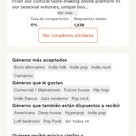
From our cultural taste-making online platform to 
our seasonal volumes, unique bes...
Ver más
Tasa de compartición
Respuestas dadas
17%
1,238
Ver curadores similares
Géneros más aceptados
Rock alternativo
Indie folk
Indie pop
Indie rock
Cantautor
Géneros que le gustan
Comercial / Mainstream
Future house
Hip-hop
Indie Dance
Jazz moderno
Pop rock
Géneros que también están dispuestos a recibir
Americana
Deep house
Hyperpop
Indie pop
Lofi bedroom
Pop Punk
Ver todos +4
Quieren recibir música similar a...