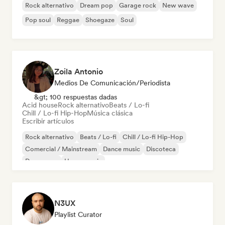
Rock alternativo
Dream pop
Garage rock
New wave
Pop soul
Reggae
Shoegaze
Soul
Zoila Antonio
Medios De Comunicación/Periodista
&gt; 100 respuestas dadas
Acid house
Rock alternativo
Beats / Lo-fi
Chill / Lo-fi Hip-Hop
Música clásica
Escribir artículos
Rock alternativo
Beats / Lo-fi
Chill / Lo-fi Hip-Hop
Comercial / Mainstream
Dance music
Discoteca
Dream pop
House music
N3UX
Playlist Curator