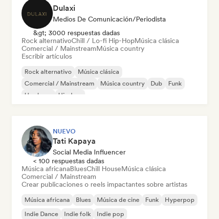
Dulaxi
Medios De Comunicación/Periodista
&gt; 3000 respuestas dadas
Rock alternativo
Chill / Lo-fi Hip-Hop
Música clásica
Comercial / Mainstream
Música country
Escribir artículos
Rock alternativo
Música clásica
Comercial / Mainstream
Música country
Dub
Funk
Hardcore
Hip-hop
NUEVO
Tati Kapaya
Social Media Influencer
< 100 respuestas dadas
Música africana
Blues
Chill House
Música clásica
Comercial / Mainstream
Crear publicaciones o reels impactantes sobre artistas
Música africana
Blues
Música de cine
Funk
Hyperpop
Indie Dance
Indie folk
Indie pop