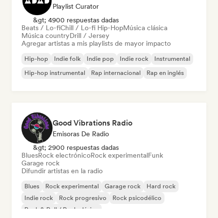
Playlist Curator
&gt; 4900 respuestas dadas
Beats / Lo-fi
Chill / Lo-fi Hip-Hop
Música clásica
Música country
Drill / Jersey
Agregar artistas a mis playlists de mayor impacto
Hip-hop
Indie folk
Indie pop
Indie rock
Instrumental
Hip-hop instrumental
Rap internacional
Rap en inglés
Good Vibrations Radio
Emisoras De Radio
&gt; 2900 respuestas dadas
Blues
Rock electrónico
Rock experimental
Funk
Garage rock
Difundir artistas en la radio
Blues
Rock experimental
Garage rock
Hard rock
Indie rock
Rock progresivo
Rock psicodélico
Rock & Roll / Rock clásico