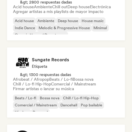
&gt; 2800 respuestas dadas
Acid house
Ambiente
Chill out
Deep house
Electrónica
Agregar artistas a mis playlists de mayor impacto
Acid house
Ambiente
Deep house
House music
Indie Dance
Melodic & Progressive House
Minimal
Organic House / Downtempo
Sungate Records
Etiqueta
&gt; 1300 respuestas dadas
Afrobeat / Afropop
Beats / Lo-fi
Bossa nova
Chill / Lo-fi Hip-Hop
Comercial / Mainstream
Firmar artistas o lanzar su música
Beats / Lo-fi
Bossa nova
Chill / Lo-fi Hip-Hop
Comercial / Mainstream
Dancehall
Pop bailable
Hip-hop
Pop soul