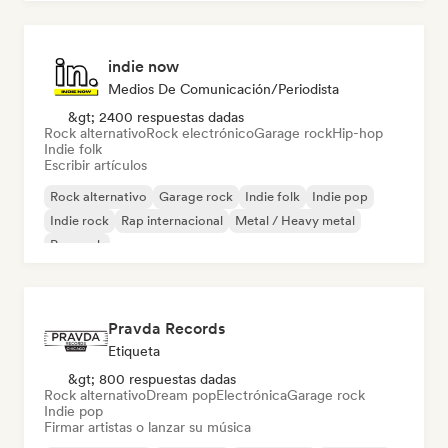
indie now
Medios De Comunicación/Periodista
&gt; 2400 respuestas dadas
Rock alternativo
Rock electrónico
Garage rock
Hip-hop
Indie folk
Escribir artículos
Rock alternativo
Garage rock
Indie folk
Indie pop
Indie rock
Rap internacional
Metal / Heavy metal
Pop rock
Pravda Records
Etiqueta
&gt; 800 respuestas dadas
Rock alternativo
Dream pop
Electrónica
Garage rock
Indie pop
Firmar artistas o lanzar su música