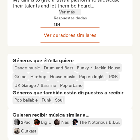
their talents and let them be heard...
Ver más
Respuestas dadas
184
Ver curadores similares
Géneros que él/ella quiere
Dance music
Drum and Bass
Funky / Jackin House
Grime
Hip-hop
House music
Rap en inglés
R&B
UK Garage / Bassline
Pop urbano
Géneros que también están dispuestos a recibir
Pop bailable
Funk
Soul
Quieren recibir música similar a...
2Pac
Big L
Nas
The Notorious B.I.G.
Outkast