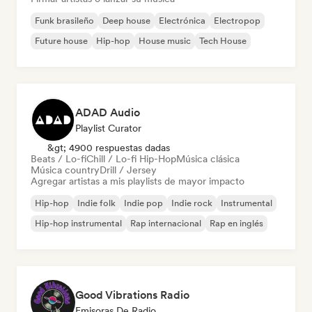
Funk brasileño
Deep house
Electrónica
Electropop
Future house
Hip-hop
House music
Tech House
ADAD Audio
Playlist Curator
&gt; 4900 respuestas dadas
Beats / Lo-fi
Chill / Lo-fi Hip-Hop
Música clásica
Música country
Drill / Jersey
Agregar artistas a mis playlists de mayor impacto
Hip-hop
Indie folk
Indie pop
Indie rock
Instrumental
Hip-hop instrumental
Rap internacional
Rap en inglés
Good Vibrations Radio
Emisoras De Radio