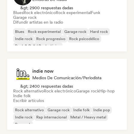
&gt; 2900 respuestas dadas
Blues
Rock electrónico
Rock experimental
Funk
Garage rock
Difundir artistas en la radio
Blues
Rock experimental
Garage rock
Hard rock
Indie rock
Rock progresivo
Rock psicodélico
Rock & Roll / Rock clásico
indie now
Medios De Comunicación/Periodista
&gt; 2400 respuestas dadas
Rock alternativo
Rock electrónico
Garage rock
Hip-hop
Indie folk
Escribir artículos
Rock alternativo
Garage rock
Indie folk
Indie pop
Indie rock
Rap internacional
Metal / Heavy metal
Pop rock