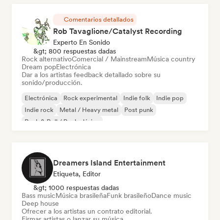
Comentarios detallados
Rob Tavaglione/Catalyst Recording
Experto En Sonido
&gt; 800 respuestas dadas
Rock alternativo
Comercial / Mainstream
Música country
Dream pop
Electrónica
Dar a los artistas feedback detallado sobre su
sonido/producción.
Electrónica
Rock experimental
Indie folk
Indie pop
Indie rock
Metal / Heavy metal
Post punk
Rock & Roll / Rock clásico
Dreamers Island Entertainment
Etiqueta, Editor
&gt; 1000 respuestas dadas
Bass music
Música brasileña
Funk brasileño
Dance music
Deep house
Ofrecer a los artistas un contrato editorial.
Firmar artistas o lanzar su música