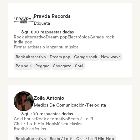
Pravda Records
Etiqueta
&gt; 800 respuestas dadas
Rock alternativo
Dream pop
Electrónica
Garage rock
Indie pop
Firmar artistas o lanzar su música
Rock alternativo
Dream pop
Garage rock
New wave
Pop soul
Reggae
Shoegaze
Soul
Zoila Antonio
Medios De Comunicación/Periodista
&gt; 100 respuestas dadas
Acid house
Rock alternativo
Beats / Lo-fi
Chill / Lo-fi Hip-Hop
Música clásica
Escribir artículos
Rock alternativo
Beats / Lo-fi
Chill / Lo-fi Hip-Hop