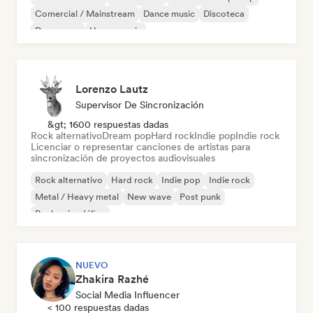
Comercial / Mainstream
Dance music
Discoteca
Dream pop
House music
Lorenzo Lautz
Supervisor De Sincronización
&gt; 1600 respuestas dadas
Rock alternativo
Dream pop
Hard rock
Indie pop
Indie rock
Licenciar o representar canciones de artistas para
sincronización de proyectos audiovisuales
Rock alternativo
Hard rock
Indie pop
Indie rock
Metal / Heavy metal
New wave
Post punk
Rock psicodélico
NUEVO
Zhakira Razhé
Social Media Influencer
< 100 respuestas dadas