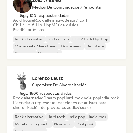
Zoila Antonio
Medios De Comunicación/Periodista
&gt; 100 respuestas dadas
Acid house
Rock alternativo
Beats / Lo-fi
Chill / Lo-fi Hip-Hop
Música clásica
Escribir artículos
Rock alternativo
Beats / Lo-fi
Chill / Lo-fi Hip-Hop
Comercial / Mainstream
Dance music
Discoteca
Dream pop
House music
Lorenzo Lautz
Supervisor De Sincronización
&gt; 1600 respuestas dadas
Rock alternativo
Dream pop
Hard rock
Indie pop
Indie rock
Licenciar o representar canciones de artistas para
sincronización de proyectos audiovisuales
Rock alternativo
Hard rock
Indie pop
Indie rock
Metal / Heavy metal
New wave
Post punk
Rock psicodélico