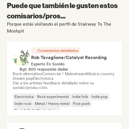
Puede que también le gusten estos
comisarios/pros...
Porque estás visitando el perfil de Stairway To The
Moshpit
Comentarios detallados
Rob Tavaglione/Catalyst Recording
Experto En Sonido
&gt; 800 respuestas dadas
Rock alternativo
Comercial / Mainstream
Música country
Dream pop
Electrónica
Dar a los artistas feedback detallado sobre su
sonido/producción.
Electrónica
Rock experimental
Indie folk
Indie pop
Indie rock
Metal / Heavy metal
Post punk
Rock & Roll / Rock clásico