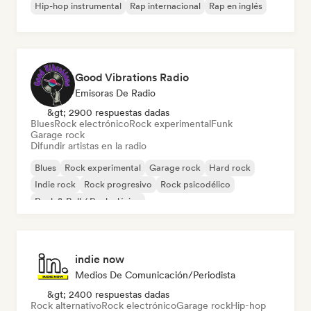
Hip-hop instrumental
Rap internacional
Rap en inglés
Good Vibrations Radio
Emisoras De Radio
&gt; 2900 respuestas dadas
Blues
Rock electrónico
Rock experimental
Funk
Garage rock
Difundir artistas en la radio
Blues
Rock experimental
Garage rock
Hard rock
Indie rock
Rock progresivo
Rock psicodélico
Rock & Roll / Rock clásico
indie now
Medios De Comunicación/Periodista
&gt; 2400 respuestas dadas
Rock alternativo
Rock electrónico
Garage rock
Hip-hop