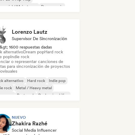
mercial / Mainstream
Dance music
scoteca
Dream pop
House music
Lorenzo Lautz
Supervisor De Sincronización
&gt; 1600 respuestas dadas
k alternativo
Dream pop
Hard rock
ie pop
Indie rock
enciar o representar canciones de
stas para sincronización de proyectos
ovisuales
k alternativo
Hard rock
Indie pop
ie rock
Metal / Heavy metal
w wave
Post punk
Rock psicodélico
NUEVO
Zhakira Razhé
Social Media Influencer