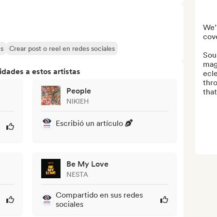
We’r
cove
es
Crear post o reel en redes sociales
Sou
mag
dades a estos artistas
ecle
thr
People
that
NIKIEH
Escribió un artículo
Be My Love
NESTA
Compartido en sus redes
sociales