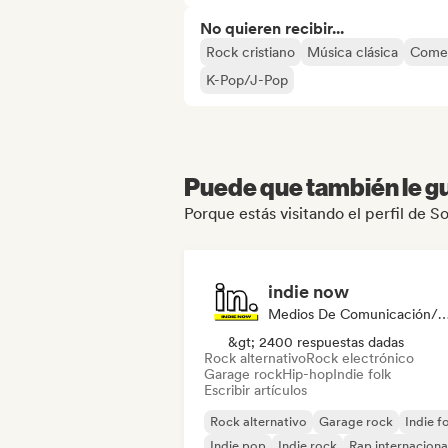
No quieren recibir...
Rock cristiano
Música clásica
Comer
K-Pop/J-Pop
Puede que también le gu
Porque estás visitando el perfil de 
indie now
Medios De Comunicación/Peri
&gt; 2400 respuestas dadas
Rock alternativo
Rock electrónico
Garage rock
Hip-hop
Indie folk
Escribir artículos
Rock alternativo
Garage rock
Indie f
Indie pop
Indie rock
Rap internaciona