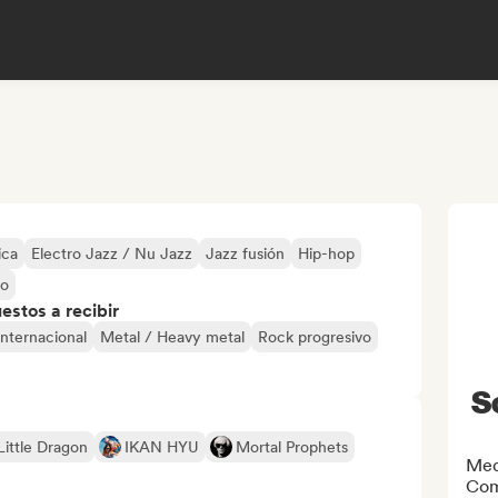
ica
Electro Jazz / Nu Jazz
Jazz fusión
Hip-hop
no
stos a recibir
internacional
Metal / Heavy metal
Rock progresivo
S
Little Dragon
IKAN HYU
Mortal Prophets
Med
Com