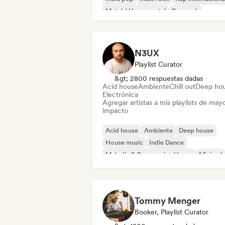
Metal / Heavy metal
Pop rock
N3UX
Playlist Curator
&gt; 2800 respuestas dadas
Acid house
Ambiente
Chill out
Deep ho
Electrónica
Agregar artistas a mis playlists de may
impacto
Acid house
Ambiente
Deep house
House music
Indie Dance
Melodic & Progressive House
Minimal
Organic House / Downtempo
Tommy Menger
Booker, Playlist Curator