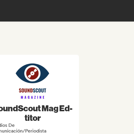
oundScout Mag Ed-
titor
ios De
unicación/Periodista