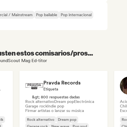
cial / Mainstream
Pop bailable
Pop internacional
sten estos comisarios/pros...
SoundScout Mag Ed-titor
Pravda Records
odista
Etiqueta
&gt; 800 respuestas dadas
Rock alternativo
Dream pop
Electrónica
Aci
Garage rock
Indie pop
Chil
Firmar artistas o lanzar su música
Escr
olk
Rock alternativo
Dream pop
Roc
l
Garage rock
New wave
Pop soul
Chi