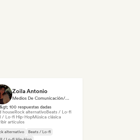
Zoila Antonio
Medios De Comunicación/Periodista
&gt; 100 respuestas dadas
d house
Rock alternativo
Beats / Lo-fi
l / Lo-fi Hip-Hop
Música clásica
ibir artículos
k alternativo
Beats / Lo-fi
ll / Lo-fi Hip-Hop