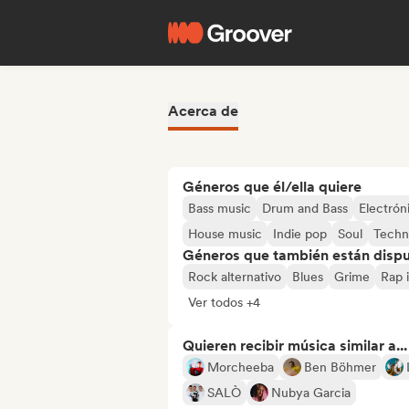
Acerca de
Géneros que él/ella quiere
Bass music
Drum and Bass
Electrón
House music
Indie pop
Soul
Tech
Géneros que también están dispue
Rock alternativo
Blues
Grime
Rap 
Ver todos +4
Quieren recibir música similar a...
Morcheeba
Ben Böhmer
SALÒ
Nubya Garcia