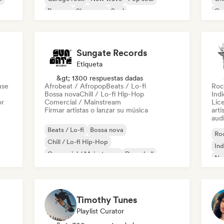
Reggae
Shoegaze
Soul
Co
Di
Sungate Records
Etiqueta
&gt; 1300 respuestas dadas
use
Afrobeat / Afropop
Beats / Lo-fi
Roc
Bossa nova
Chill / Lo-fi Hip-Hop
Ind
or
Comercial / Mainstream
Lic
Firmar artistas o lanzar su música
arti
audi
Beats / Lo-fi
Bossa nova
Roc
Chill / Lo-fi Hip-Hop
Ind
Comercial / Mainstream
Dancehall
Ne
Pop bailable
Hip-hop
Pop soul
Timothy Tunes
Playlist Curator