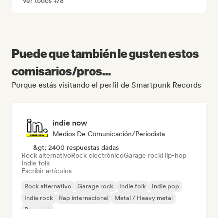
Ver todos +78
Puede que también le gusten estos
comisarios/pros...
Porque estás visitando el perfil de Smartpunk Records
indie now
Medios De Comunicación/Periodista
&gt; 2400 respuestas dadas
Rock alternativo
Rock electrónico
Garage rock
Hip-hop
Indie folk
Escribir artículos
Rock alternativo
Garage rock
Indie folk
Indie pop
Indie rock
Rap internacional
Metal / Heavy metal
Pop rock