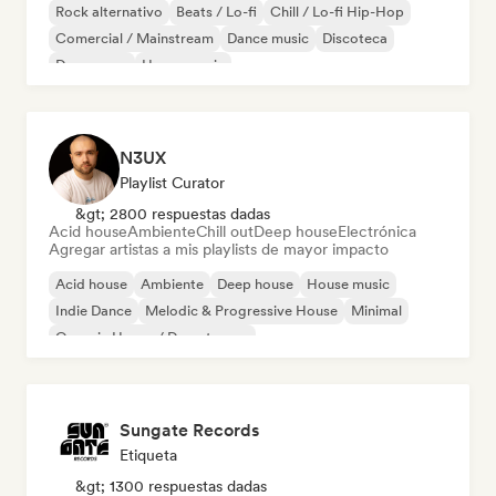
Rock alternativo
Beats / Lo-fi
Chill / Lo-fi Hip-Hop
Comercial / Mainstream
Dance music
Discoteca
Dream pop
House music
N3UX
Playlist Curator
&gt; 2800 respuestas dadas
Acid house
Ambiente
Chill out
Deep house
Electrónica
Agregar artistas a mis playlists de mayor impacto
Acid house
Ambiente
Deep house
House music
Indie Dance
Melodic & Progressive House
Minimal
Organic House / Downtempo
Sungate Records
Etiqueta
&gt; 1300 respuestas dadas