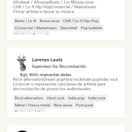
Afrobeat / Afropop
Beats / Lo-fi
Bossa nova
Chill / Lo-fi Hip-Hop
Comercial / Mainstream
Firmar artistas o lanzar su música
Beats / Lo-fi
Bossa nova
Chill / Lo-fi Hip-Hop
Comercial / Mainstream
Dancehall
Pop bailable
Hip-hop
Pop soul
Lorenzo Lautz
Supervisor De Sincronización
&gt; 1600 respuestas dadas
Rock alternativo
Dream pop
Hard rock
Indie pop
Indie rock
Licenciar o representar canciones de artistas para
sincronización de proyectos audiovisuales
Rock alternativo
Hard rock
Indie pop
Indie rock
Metal / Heavy metal
New wave
Post punk
Rock psicodélico