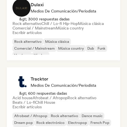
Dulaxi
Medios De Comunicación/Periodista
&gt; 3000 respuestas dadas
Rock alternativo
Chill / Lo-fi Hip-Hop
Música clásica
Comercial / Mainstream
Música country
Escribir artículos
Rock alternativo
Música clásica
Comercial / Mainstream
Música country
Dub
Funk
Hardcore
Hip-hop
Tracktor
Medios De Comunicación/Periodista
&gt; 600 respuestas dadas
Acid house
Afrobeat / Afropop
Rock alternativo
Beats / Lo-fi
Chill House
Escribir artículos
Afrobeat / Afropop
Rock alternativo
Dance music
Dream pop
Rock electrónico
Electropop
French Pop