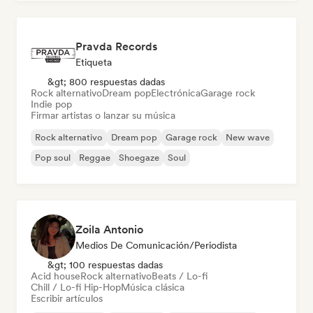
Pravda Records
Etiqueta
&gt; 800 respuestas dadas
Rock alternativo
Dream pop
Electrónica
Garage rock
Indie pop
Firmar artistas o lanzar su música
Rock alternativo
Dream pop
Garage rock
New wave
Pop soul
Reggae
Shoegaze
Soul
Zoila Antonio
Medios De Comunicación/Periodista
&gt; 100 respuestas dadas
Acid house
Rock alternativo
Beats / Lo-fi
Chill / Lo-fi Hip-Hop
Música clásica
Escribir artículos