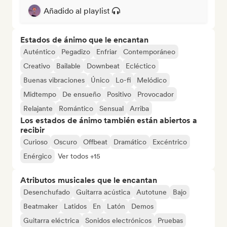
Añadido al playlist
Estados de ánimo que le encantan
Auténtico
Pegadizo
Enfriar
Contemporáneo
Creativo
Bailable
Downbeat
Ecléctico
Buenas vibraciones
Único
Lo-fi
Melódico
Midtempo
De ensueño
Positivo
Provocador
Relajante
Romántico
Sensual
Arriba
Los estados de ánimo también están abiertos a
recibir
Curioso
Oscuro
Offbeat
Dramático
Excéntrico
Enérgico
Ver todos +15
Atributos musicales que le encantan
Desenchufado
Guitarra acústica
Autotune
Bajo
Beatmaker
Latidos
En
Latón
Demos
Guitarra eléctrica
Sonidos electrónicos
Pruebas