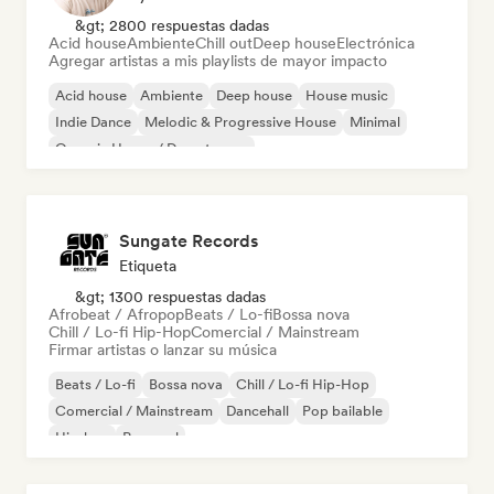
&gt; 2800 respuestas dadas
Acid house
Ambiente
Chill out
Deep house
Electrónica
Agregar artistas a mis playlists de mayor impacto
Acid house
Ambiente
Deep house
House music
Indie Dance
Melodic & Progressive House
Minimal
Organic House / Downtempo
Sungate Records
Etiqueta
&gt; 1300 respuestas dadas
Afrobeat / Afropop
Beats / Lo-fi
Bossa nova
Chill / Lo-fi Hip-Hop
Comercial / Mainstream
Firmar artistas o lanzar su música
Beats / Lo-fi
Bossa nova
Chill / Lo-fi Hip-Hop
Comercial / Mainstream
Dancehall
Pop bailable
Hip-hop
Pop soul