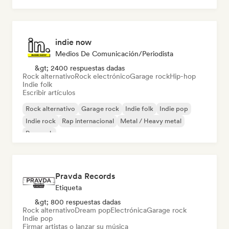
indie now
Medios De Comunicación/Periodista
&gt; 2400 respuestas dadas
Rock alternativo
Rock electrónico
Garage rock
Hip-hop
Indie folk
Escribir artículos
Rock alternativo
Garage rock
Indie folk
Indie pop
Indie rock
Rap internacional
Metal / Heavy metal
Pop rock
Pravda Records
Etiqueta
&gt; 800 respuestas dadas
Rock alternativo
Dream pop
Electrónica
Garage rock
Indie pop
Firmar artistas o lanzar su música