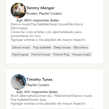
Tommy Menger
Booker, Playlist Curator
&gt; 1800 respuestas dadas
Dance music
Pop bailable
Deep house
Discoteca
Electropop
Conectar a los artistas con oportunidades para
presentarse en vivo
Agregar artistas a mis playlists de mayor impacto
Dance music
Pop bailable
Deep house
Discoteca
Electropop
French house
French Pop
House music
Timothy Tunes
Playlist Curator
&gt; 300 respuestas dadas
Rock alternativo
Comercial / Mainstream
Dance music
Pop bailable
Dream pop
Agregar artistas a mis playlists de mayor impacto