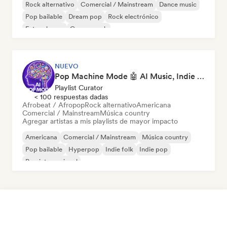
Rock alternativo
Comercial / Mainstream
Dance music
Pop bailable
Dream pop
Rock electrónico
Future house
Garage rock
NUEVO
Pop Machine Mode 🤖 AI Music, Indie Pop & Dream Pop
Playlist Curator
< 100 respuestas dadas
Afrobeat / Afropop
Rock alternativo
Americana
Comercial / Mainstream
Música country
Agregar artistas a mis playlists de mayor impacto
Americana
Comercial / Mainstream
Música country
Pop bailable
Hyperpop
Indie folk
Indie pop
Pop internacional