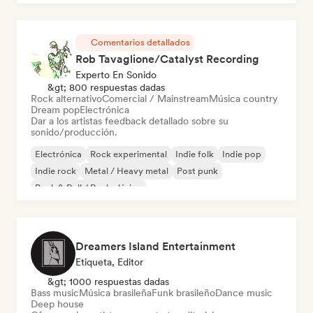
Comentarios detallados
Rob Tavaglione/Catalyst Recording
Experto En Sonido
&gt; 800 respuestas dadas
Rock alternativo
Comercial / Mainstream
Música country
Dream pop
Electrónica
Dar a los artistas feedback detallado sobre su
sonido/producción.
Electrónica
Rock experimental
Indie folk
Indie pop
Indie rock
Metal / Heavy metal
Post punk
Rock & Roll / Rock clásico
Dreamers Island Entertainment
Etiqueta, Editor
&gt; 1000 respuestas dadas
Bass music
Música brasileña
Funk brasileño
Dance music
Deep house