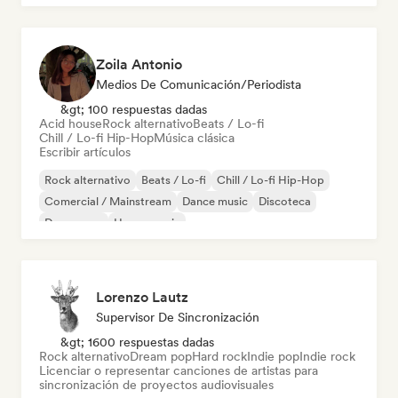
Zoila Antonio
Medios De Comunicación/Periodista
&gt; 100 respuestas dadas
Acid house
Rock alternativo
Beats / Lo-fi
Chill / Lo-fi Hip-Hop
Música clásica
Escribir artículos
Rock alternativo
Beats / Lo-fi
Chill / Lo-fi Hip-Hop
Comercial / Mainstream
Dance music
Discoteca
Dream pop
House music
Lorenzo Lautz
Supervisor De Sincronización
&gt; 1600 respuestas dadas
Rock alternativo
Dream pop
Hard rock
Indie pop
Indie rock
Licenciar o representar canciones de artistas para
sincronización de proyectos audiovisuales