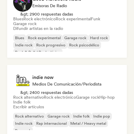
Emisoras De Radio
&gt; 2900 respuestas dadas
Blues
Rock electrónico
Rock experimental
Funk
Garage rock
Difundir artistas en la radio
Blues
Rock experimental
Garage rock
Hard rock
Indie rock
Rock progresivo
Rock psicodélico
Rock & Roll / Rock clásico
indie now
Medios De Comunicación/Periodista
&gt; 2400 respuestas dadas
Rock alternativo
Rock electrónico
Garage rock
Hip-hop
Indie folk
Escribir artículos
Rock alternativo
Garage rock
Indie folk
Indie pop
Indie rock
Rap internacional
Metal / Heavy metal
Pop rock