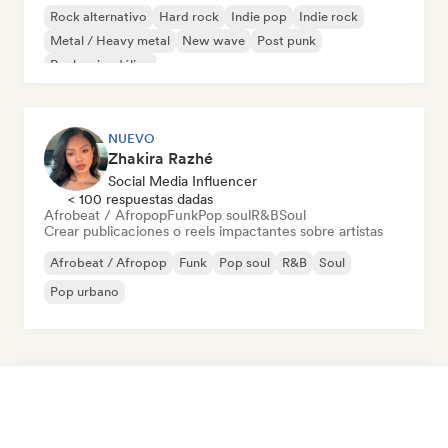
Rock alternativo
Hard rock
Indie pop
Indie rock
Metal / Heavy metal
New wave
Post punk
Rock psicodélico
NUEVO
Zhakira Razhé
Social Media Influencer
< 100 respuestas dadas
Afrobeat / Afropop
Funk
Pop soul
R&B
Soul
Crear publicaciones o reels impactantes sobre artistas
Afrobeat / Afropop
Funk
Pop soul
R&B
Soul
Pop urbano