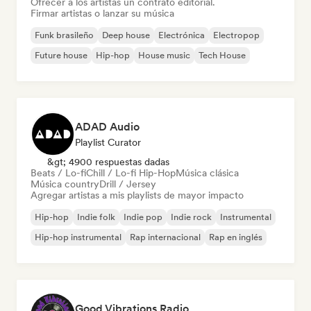
Ofrecer a los artistas un contrato editorial.
Firmar artistas o lanzar su música
Funk brasileño
Deep house
Electrónica
Electropop
Future house
Hip-hop
House music
Tech House
ADAD Audio
Playlist Curator
&gt; 4900 respuestas dadas
Beats / Lo-fi
Chill / Lo-fi Hip-Hop
Música clásica
Música country
Drill / Jersey
Agregar artistas a mis playlists de mayor impacto
Hip-hop
Indie folk
Indie pop
Indie rock
Instrumental
Hip-hop instrumental
Rap internacional
Rap en inglés
Good Vibrations Radio