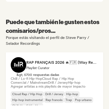
Puede que también le gusten estos
comisarios/pros...
Porque estás visitando el perfil de Steve Parry /
Selador Recordings
RAP FRANÇAIS 2026 🔥🇫🇷 (Way Records)
Playlist Curator
&gt; 5700 respuestas dadas
Chill / Lo-fi Hip-Hop
Cloud Rap / Hip Hop
Comercial / Mainstream
Drill / Jersey
Hip-hop
Agregar artistas a mis playlists de mayor impacto
Cloud Rap / Hip Hop
Drill / Jersey
Hip-hop
Hip-hop instrumental
Rap francés
Trap
Pop urbano
Chill / Lo-fi Hip-Hop