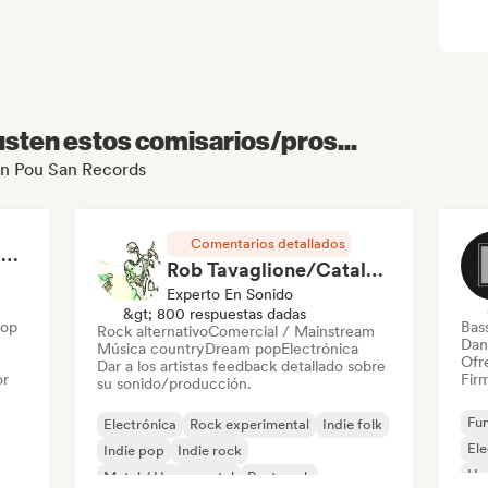
sten estos comisarios/pros...
San Pou San Records
Comentarios detallados
RAP FRANÇAIS 2026 🔥🇫🇷 (Way Records)
Rob Tavaglione/Catalyst Recording
Experto En Sonido
&gt; 800 respuestas dadas
Hop
Bas
Rock alternativo
Comercial / Mainstream
Dan
Música country
Dream pop
Electrónica
Ofre
Dar a los artistas feedback detallado sobre
or
Firm
su sonido/producción.
Fun
Electrónica
Rock experimental
Indie folk
El
Indie pop
Indie rock
Ho
Metal / Heavy metal
Post punk