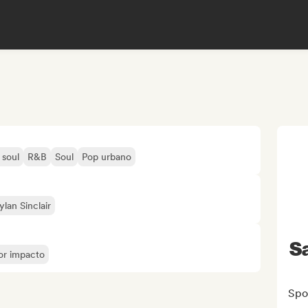
 soul
R&B
Soul
Pop urbano
ylan Sinclair
S
yor impacto
Spot