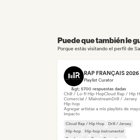
Puede que también le gu
Porque estás visitando el perfil de 
Playlist Curator
&gt; 5700 respuestas dadas
Chill / Lo-fi Hip-Hop
Cloud Rap / Hip 
Comercial / Mainstream
Drill / Jersey
Hip-hop
Agregar artistas a mis playlists de may
impacto
Cloud Rap / Hip Hop
Drill / Jersey
Hip-hop
Hip-hop instrumental
Rap francés
Trap
Pop urbano