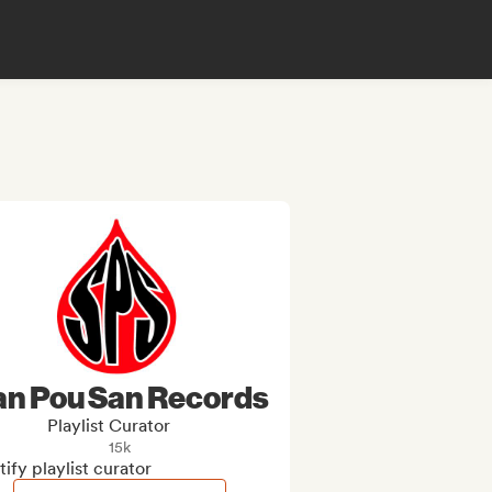
an Pou San Records
Playlist Curator
15k
ify playlist curator