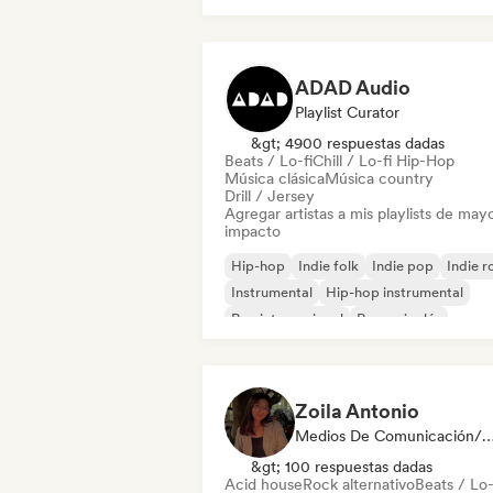
Chill / Lo-fi Hip-Hop
ADAD Audio
Playlist Curator
&gt; 4900 respuestas dadas
Beats / Lo-fi
Chill / Lo-fi Hip-Hop
Música clásica
Música country
Drill / Jersey
Agregar artistas a mis playlists de may
impacto
Hip-hop
Indie folk
Indie pop
Indie r
Instrumental
Hip-hop instrumental
Rap internacional
Rap en inglés
Zoila Antonio
Medios De Comunicación/Peri
&gt; 100 respuestas dadas
Acid house
Rock alternativo
Beats / Lo-