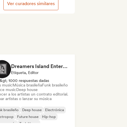
Ver curadores similares
Dreamers Island Entertainment
Etiqueta, Editor
&gt; 1000 respuestas dadas
s music
Música brasileña
Funk brasileño
ce music
Deep house
cer a los artistas un contrato editorial.
ar artistas o lanzar su música
k brasileño
Deep house
Electrónica
ectropop
Future house
Hip-hop
use music
Tech House