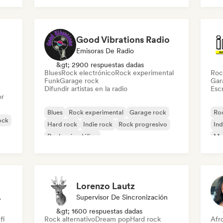
Rock & Roll / Rock clásico
Good Vibrations Radio
Emisoras De Radio
&gt; 2900 respuestas dadas
Blues
Rock electrónico
Rock experimental
Roc
Funk
Garage rock
Gar
Difundir artistas en la radio
Escr
or
Blues
Rock experimental
Garage rock
Roc
ock
Hard rock
Indie rock
Rock progresivo
Ind
Rock psicodélico
Met
Rock & Roll / Rock clásico
Lorenzo Lautz
odista
Supervisor De Sincronización
&gt; 1600 respuestas dadas
fi
Rock alternativo
Dream pop
Hard rock
Afr