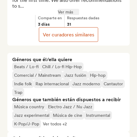
for the first time. We also offer recommendations 
to s...
Ver más
Comparte en
Respuestas dadas
3 días
31
Ver curadores similares
Géneros que él/ella quiere
Beats / Lo-fi
Chill / Lo-fi Hip-Hop
Comercial / Mainstream
Jazz fusión
Hip-hop
Indie folk
Rap internacional
Jazz moderno
Cantautor
Trap
Géneros que también están dispuestos a recibir
Música country
Electro Jazz / Nu Jazz
Jazz experimental
Música de cine
Instrumental
K-Pop/J-Pop
Ver todos +2