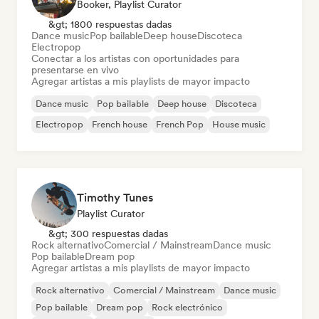
Booker, Playlist Curator
&gt; 1800 respuestas dadas
Dance music
Pop bailable
Deep house
Discoteca
Electropop
Conectar a los artistas con oportunidades para
presentarse en vivo
Agregar artistas a mis playlists de mayor impacto
Dance music
Pop bailable
Deep house
Discoteca
Electropop
French house
French Pop
House music
Timothy Tunes
Playlist Curator
&gt; 300 respuestas dadas
Rock alternativo
Comercial / Mainstream
Dance music
Pop bailable
Dream pop
Agregar artistas a mis playlists de mayor impacto
Rock alternativo
Comercial / Mainstream
Dance music
Pop bailable
Dream pop
Rock electrónico