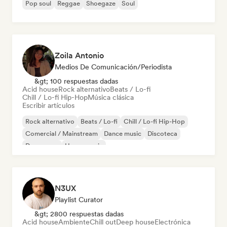
Pop soul
Reggae
Shoegaze
Soul
Zoila Antonio
Medios De Comunicación/Periodista
&gt; 100 respuestas dadas
Acid house
Rock alternativo
Beats / Lo-fi
Chill / Lo-fi Hip-Hop
Música clásica
Escribir artículos
Rock alternativo
Beats / Lo-fi
Chill / Lo-fi Hip-Hop
Comercial / Mainstream
Dance music
Discoteca
Dream pop
House music
N3UX
Playlist Curator
&gt; 2800 respuestas dadas
Acid house
Ambiente
Chill out
Deep house
Electrónica