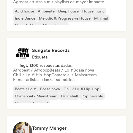
Agregar artistas a mis playlists de mayor impacto
Acid house
Ambiente
Deep house
House music
Indie Dance
Melodic & Progressive House
Minimal
Organic House / Downtempo
Sungate Records
Etiqueta
&gt; 1300 respuestas dadas
Afrobeat / Afropop
Beats / Lo-fi
Bossa nova
Chill / Lo-fi Hip-Hop
Comercial / Mainstream
Firmar artistas o lanzar su música
Beats / Lo-fi
Bossa nova
Chill / Lo-fi Hip-Hop
Comercial / Mainstream
Dancehall
Pop bailable
Hip-hop
Pop soul
Tommy Menger