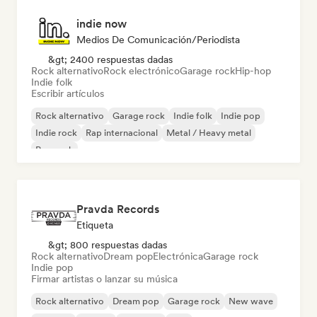
indie now
Medios De Comunicación/Periodista
&gt; 2400 respuestas dadas
Rock alternativo
Rock electrónico
Garage rock
Hip-hop
Indie folk
Escribir artículos
Rock alternativo
Garage rock
Indie folk
Indie pop
Indie rock
Rap internacional
Metal / Heavy metal
Pop rock
Pravda Records
Etiqueta
&gt; 800 respuestas dadas
Rock alternativo
Dream pop
Electrónica
Garage rock
Indie pop
Firmar artistas o lanzar su música
Rock alternativo
Dream pop
Garage rock
New wave