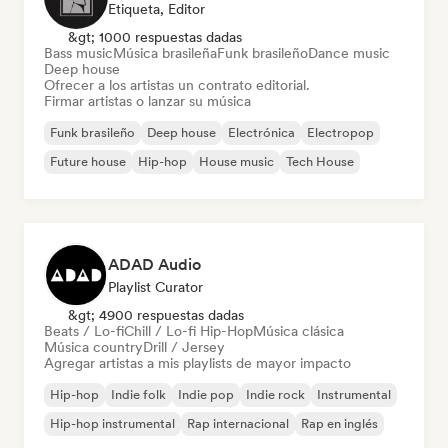
Etiqueta, Editor
&gt; 1000 respuestas dadas
Bass music
Música brasileña
Funk brasileño
Dance music
Deep house
Ofrecer a los artistas un contrato editorial.
Firmar artistas o lanzar su música
Funk brasileño
Deep house
Electrónica
Electropop
Future house
Hip-hop
House music
Tech House
ADAD Audio
Playlist Curator
&gt; 4900 respuestas dadas
Beats / Lo-fi
Chill / Lo-fi Hip-Hop
Música clásica
Música country
Drill / Jersey
Agregar artistas a mis playlists de mayor impacto
Hip-hop
Indie folk
Indie pop
Indie rock
Instrumental
Hip-hop instrumental
Rap internacional
Rap en inglés