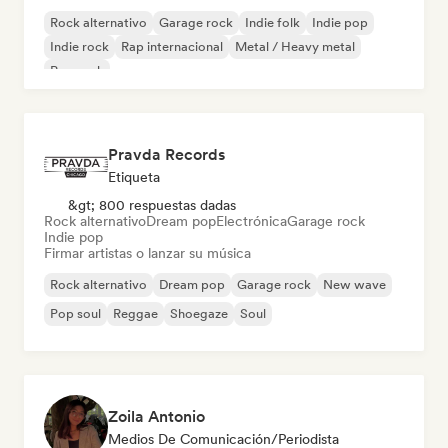
Rock alternativo
Garage rock
Indie folk
Indie pop
Indie rock
Rap internacional
Metal / Heavy metal
Pop rock
Pravda Records
Etiqueta
&gt; 800 respuestas dadas
Rock alternativo
Dream pop
Electrónica
Garage rock
Indie pop
Firmar artistas o lanzar su música
Rock alternativo
Dream pop
Garage rock
New wave
Pop soul
Reggae
Shoegaze
Soul
Zoila Antonio
Medios De Comunicación/Periodista