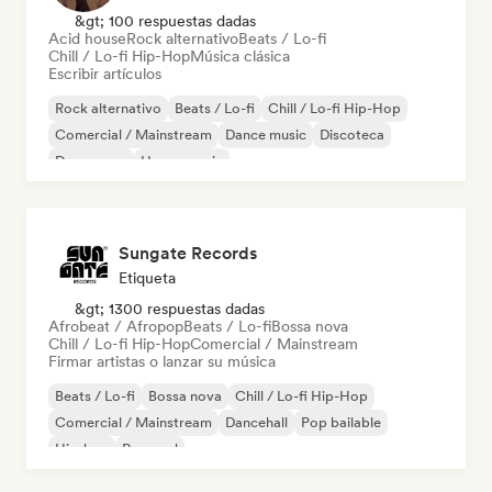
&gt; 100 respuestas dadas
Acid house
Rock alternativo
Beats / Lo-fi
Chill / Lo-fi Hip-Hop
Música clásica
Escribir artículos
Rock alternativo
Beats / Lo-fi
Chill / Lo-fi Hip-Hop
Comercial / Mainstream
Dance music
Discoteca
Dream pop
House music
Sungate Records
Etiqueta
&gt; 1300 respuestas dadas
Afrobeat / Afropop
Beats / Lo-fi
Bossa nova
Chill / Lo-fi Hip-Hop
Comercial / Mainstream
Firmar artistas o lanzar su música
Beats / Lo-fi
Bossa nova
Chill / Lo-fi Hip-Hop
Comercial / Mainstream
Dancehall
Pop bailable
Hip-hop
Pop soul