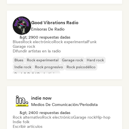
Good Vibrations Radio
Emisoras De Radio
&gt; 2900 respuestas dadas
Blues
Rock electrónico
Rock experimental
Funk
Garage rock
Difundir artistas en la radio
Blues
Rock experimental
Garage rock
Hard rock
Indie rock
Rock progresivo
Rock psicodélico
Rock & Roll / Rock clásico
indie now
Medios De Comunicación/Periodista
&gt; 2400 respuestas dadas
Rock alternativo
Rock electrónico
Garage rock
Hip-hop
Indie folk
Escribir artículos