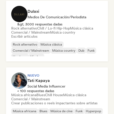
Dulaxi
Medios De Comunicación/Periodista
&gt; 3000 respuestas dadas
Rock alternativo
Chill / Lo-fi Hip-Hop
Música clásica
Comercial / Mainstream
Música country
Escribir artículos
Rock alternativo
Música clásica
Comercial / Mainstream
Música country
Dub
Funk
Hardcore
Hip-hop
NUEVO
Tati Kapaya
Social Media Influencer
< 100 respuestas dadas
Música africana
Blues
Chill House
Música clásica
Comercial / Mainstream
Crear publicaciones o reels impactantes sobre artistas
Música africana
Blues
Música de cine
Funk
Hyperpop