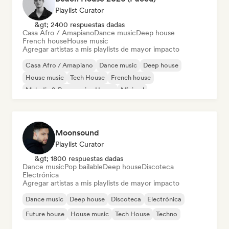
Playlist Curator
&gt; 2400 respuestas dadas
Casa Afro / Amapiano
Dance music
Deep house
French house
House music
Agregar artistas a mis playlists de mayor impacto
Casa Afro / Amapiano
Dance music
Deep house
House music
Tech House
French house
Melodic & Progressive House
Minimal
Moonsound
Playlist Curator
&gt; 1800 respuestas dadas
Dance music
Pop bailable
Deep house
Discoteca
Electrónica
Agregar artistas a mis playlists de mayor impacto
Dance music
Deep house
Discoteca
Electrónica
Future house
House music
Tech House
Techno