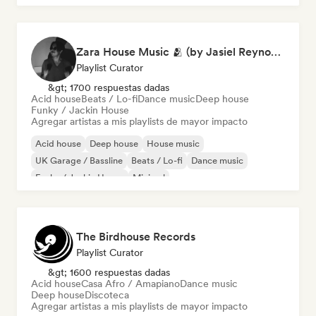
Zara House Music 🫂 (by Jasiel Reynoso)
Playlist Curator
&gt; 1700 respuestas dadas
Acid house
Beats / Lo-fi
Dance music
Deep house
Funky / Jackin House
Agregar artistas a mis playlists de mayor impacto
Acid house
Deep house
House music
UK Garage / Bassline
Beats / Lo-fi
Dance music
Funky / Jackin House
Minimal
The Birdhouse Records
Playlist Curator
&gt; 1600 respuestas dadas
Acid house
Casa Afro / Amapiano
Dance music
Deep house
Discoteca
Agregar artistas a mis playlists de mayor impacto