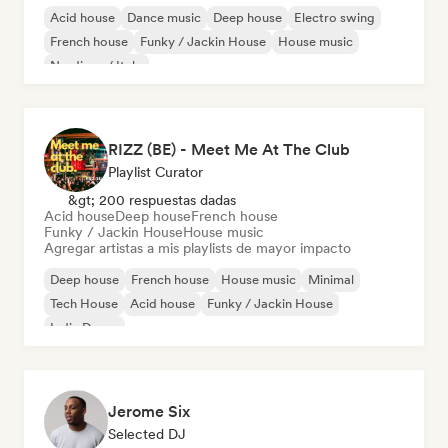
Acid house
Dance music
Deep house
Electro swing
French house
Funky / Jackin House
House music
Nu-disco / Italo
RIZZ (BE) - Meet Me At The Club
Playlist Curator
&gt; 200 respuestas dadas
Acid house
Deep house
French house
Funky / Jackin House
House music
Agregar artistas a mis playlists de mayor impacto
Deep house
French house
House music
Minimal
Tech House
Acid house
Funky / Jackin House
Indie Dance
Jerome Six
Selected DJ