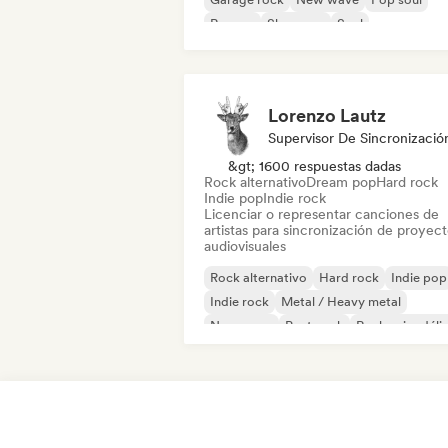
Reggae
Shoegaze
Soul
Lorenzo Lautz
Supervisor De Sincronizació
&gt; 1600 respuestas dadas
Rock alternativo
Dream pop
Hard rock
Indie pop
Indie rock
Licenciar o representar canciones de
artistas para sincronización de proyec
audiovisuales
Rock alternativo
Hard rock
Indie pop
Indie rock
Metal / Heavy metal
New wave
Post punk
Rock psicodéli