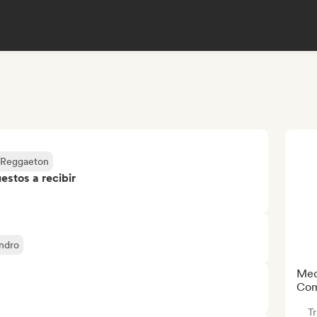
Reggaeton
stos a recibir
ndro
Med
Com
T