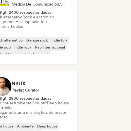
Medios De Comunicación/Periodista
&gt; 2400 respuestas dadas
k alternativo
Rock electrónico
age rock
Hip-hop
Indie folk
ibir artículos
k alternativo
Garage rock
Indie folk
ie pop
Indie rock
Rap internacional
al / Heavy metal
Pop rock
N3UX
Playlist Curator
&gt; 2800 respuestas dadas
d house
Ambiente
Chill out
Deep house
ctrónica
gar artistas a mis playlists de mayor
acto
id house
Ambiente
Deep house