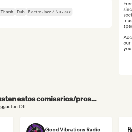
Fren
sin
 Thrash
Dub
Electro Jazz / Nu Jazz
soci
mus
spea
Acce
our 
you.
sten estos comisarios/pros...
Reggaeton Off
Good Vibrations Radio