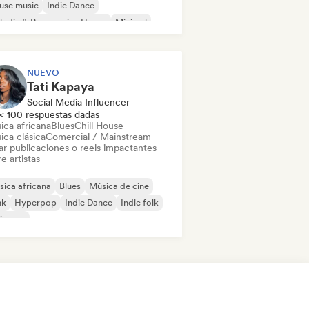
use music
Indie Dance
odic & Progressive House
Minimal
ganic House / Downtempo
NUEVO
Tati Kapaya
Social Media Influencer
< 100 respuestas dadas
ica africana
Blues
Chill House
ica clásica
Comercial / Mainstream
ar publicaciones o reels impactantes
e artistas
ica africana
Blues
Música de cine
nk
Hyperpop
Indie Dance
Indie folk
ie pop