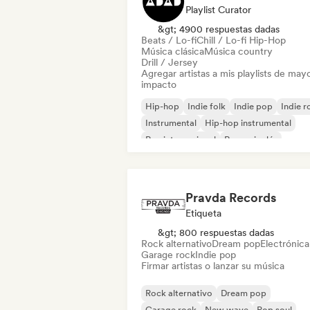
Playlist Curator
&gt; 4900 respuestas dadas
Beats / Lo-fi
Chill / Lo-fi Hip-Hop
Música clásica
Música country
Drill / Jersey
Agregar artistas a mis playlists de may
impacto
Hip-hop
Indie folk
Indie pop
Indie r
Instrumental
Hip-hop instrumental
Rap internacional
Rap en inglés
Pravda Records
Etiqueta
&gt; 800 respuestas dadas
Rock alternativo
Dream pop
Electrónica
Garage rock
Indie pop
Firmar artistas o lanzar su música
Rock alternativo
Dream pop
Garage rock
New wave
Pop soul