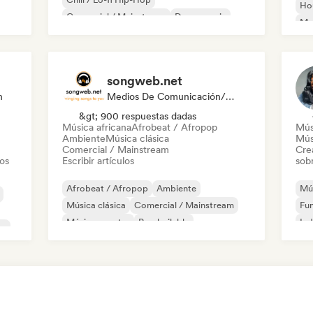
Ho
Comercial / Mainstream
Dance music
Mel
Discoteca
Dream pop
House music
Or
songweb.net
n
Medios De Comunicación/Periodista
&gt; 900 respuestas dadas
Música africana
Afrobeat / Afropop
Mús
Ambiente
Música clásica
Mús
Comercial / Mainstream
Cre
tos
Escribir artículos
sobr
Afrobeat / Afropop
Ambiente
Mús
Música clásica
Comercial / Mainstream
Fu
Música country
Pop bailable
Ind
co
Drill / Jersey
Hip-hop