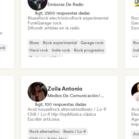
Emisoras De Radio
&gt; 2900 respuestas dadas
Blues
Rock electrónico
Rock experimental
Roc
Funk
Garage rock
Gar
Difundir artistas en la radio
Escr
or
Blues
Rock experimental
Garage rock
Roc
ock
Hard rock
Indie rock
Rock progresivo
Ind
Rock psicodélico
Met
Rock & Roll / Rock clásico
Zoila Antonio
Medios De Comunicación/Periodista
&gt; 100 respuestas dadas
Acid house
Rock alternativo
Beats / Lo-fi
Aci
Chill / Lo-fi Hip-Hop
Música clásica
Ele
Escribir artículos
Agre
imp
Rock alternativo
Beats / Lo-fi
Ac
Chill / Lo-fi Hip-Hop