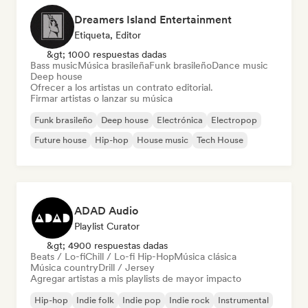
Dreamers Island Entertainment
Etiqueta, Editor
&gt; 1000 respuestas dadas
Bass music
Música brasileña
Funk brasileño
Dance music
Deep house
Ofrecer a los artistas un contrato editorial.
Firmar artistas o lanzar su música
Funk brasileño
Deep house
Electrónica
Electropop
Future house
Hip-hop
House music
Tech House
ADAD Audio
Playlist Curator
&gt; 4900 respuestas dadas
Beats / Lo-fi
Chill / Lo-fi Hip-Hop
Música clásica
Música country
Drill / Jersey
Agregar artistas a mis playlists de mayor impacto
Hip-hop
Indie folk
Indie pop
Indie rock
Instrumental