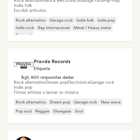
Rock alternativo
Rock electrónico
Garage rock
Hip-hop
Indie folk
Escribir artículos
Rock alternativo
Garage rock
Indie folk
Indie pop
Indie rock
Rap internacional
Metal / Heavy metal
Pop rock
Pravda Records
Etiqueta
&gt; 800 respuestas dadas
Rock alternativo
Dream pop
Electrónica
Garage rock
Indie pop
Firmar artistas o lanzar su música
Rock alternativo
Dream pop
Garage rock
New wave
Pop soul
Reggae
Shoegaze
Soul