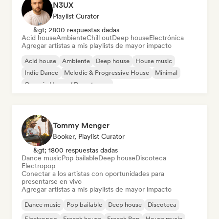
N3UX
Playlist Curator
&gt; 2800 respuestas dadas
Acid house
Ambiente
Chill out
Deep house
Electrónica
Agregar artistas a mis playlists de mayor impacto
Acid house
Ambiente
Deep house
House music
Indie Dance
Melodic & Progressive House
Minimal
Organic House / Downtempo
Tommy Menger
Booker, Playlist Curator
&gt; 1800 respuestas dadas
Dance music
Pop bailable
Deep house
Discoteca
Electropop
Conectar a los artistas con oportunidades para
presentarse en vivo
Agregar artistas a mis playlists de mayor impacto
Dance music
Pop bailable
Deep house
Discoteca
Electropop
French house
French Pop
House music