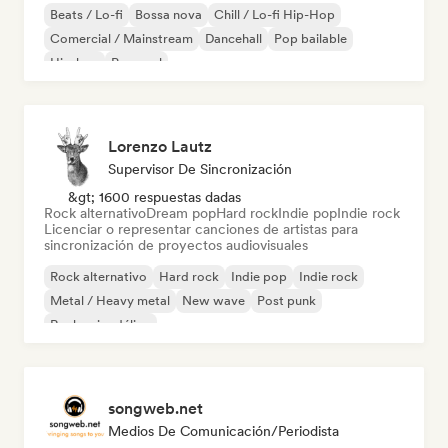
Beats / Lo-fi
Bossa nova
Chill / Lo-fi Hip-Hop
Comercial / Mainstream
Dancehall
Pop bailable
Hip-hop
Pop soul
Lorenzo Lautz
Supervisor De Sincronización
&gt; 1600 respuestas dadas
Rock alternativo
Dream pop
Hard rock
Indie pop
Indie rock
Licenciar o representar canciones de artistas para
sincronización de proyectos audiovisuales
Rock alternativo
Hard rock
Indie pop
Indie rock
Metal / Heavy metal
New wave
Post punk
Rock psicodélico
songweb.net
Medios De Comunicación/Periodista