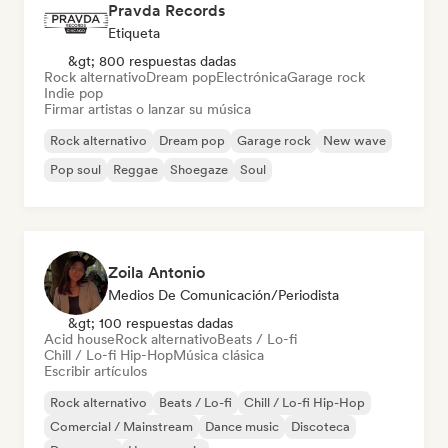
Pravda Records
Etiqueta
&gt; 800 respuestas dadas
Rock alternativo
Dream pop
Electrónica
Garage rock
Indie pop
Firmar artistas o lanzar su música
Rock alternativo
Dream pop
Garage rock
New wave
Pop soul
Reggae
Shoegaze
Soul
Zoila Antonio
Medios De Comunicación/Periodista
&gt; 100 respuestas dadas
Acid house
Rock alternativo
Beats / Lo-fi
Chill / Lo-fi Hip-Hop
Música clásica
Escribir artículos
Rock alternativo
Beats / Lo-fi
Chill / Lo-fi Hip-Hop
Comercial / Mainstream
Dance music
Discoteca