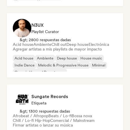
Dream pop
House music
N3UX
Playlist Curator
&gt; 2800 respuestas dadas
Acid house
Ambiente
Chill out
Deep house
Electrónica
Agregar artistas a mis playlists de mayor impacto
Acid house
Ambiente
Deep house
House music
Indie Dance
Melodic & Progressive House
Minimal
Organic House / Downtempo
Sungate Records
Etiqueta
&gt; 1300 respuestas dadas
Afrobeat / Afropop
Beats / Lo-fi
Bossa nova
Chill / Lo-fi Hip-Hop
Comercial / Mainstream
Firmar artistas o lanzar su música