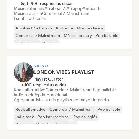
&gt; 900 respuestas dadas
Música africana
Afrobeat / Afropop
Ambiente
Música clásica
Comercial / Mainstream
Escribir artículos
Afrobeat / Afropop
Ambiente
Música clásica
Comercial / Mainstream
Música country
Pop bailable
Drill / Jersey
Hip-hop
NUEVO
LONDON VIBES PLAYLIST
Playlist Curator
< 100 respuestas dadas
Rock alternativo
Comercial / Mainstream
Pop bailable
Indie rock
Pop internacional
Agregar artistas a mis playlists de mayor impacto
Rock alternativo
Comercial / Mainstream
Pop bailable
Indie rock
Pop internacional
Rap en inglés
Pop suave / Balada
Pop urbano