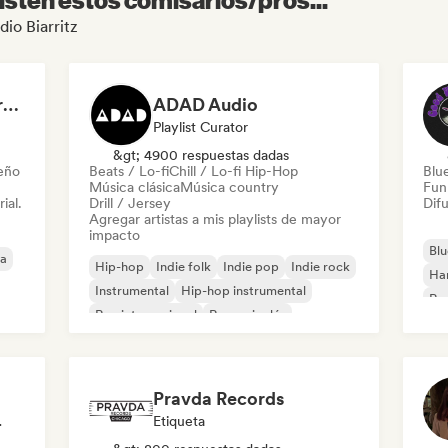
dio Biarritz
Dreamers Island Entertainment
ADAD Audio
Playlist Curator
&gt; 4900 respuestas dadas
leño
Beats / Lo-fi
Chill / Lo-fi Hip-Hop
Blu
Música clásica
Música country
Fun
ial.
Drill / Jersey
Difu
Agregar artistas a mis playlists de mayor
impacto
Blu
ca
Hip-hop
Indie folk
Indie pop
Indie rock
Ha
Instrumental
Hip-hop instrumental
Roc
Rap internacional
Rap en inglés
Roc
Pravda Records
odista
Etiqueta