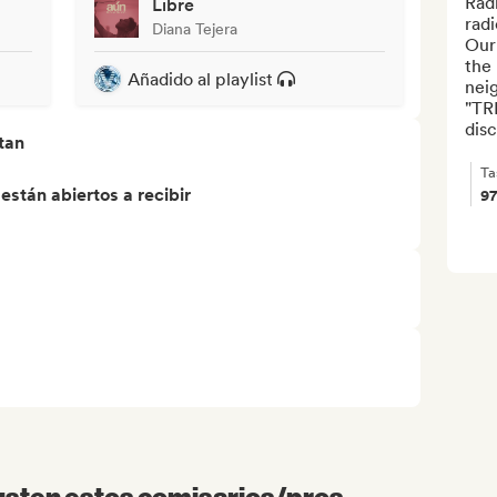
Radi
Libre
rad
Diana Tejera
Our 
the 
Añadido al playlist
nei
"TR
disc
tan
Ta
stán abiertos a recibir
9
sten estos comisarios/pros...