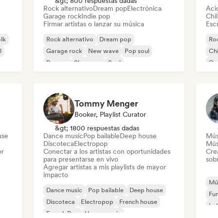
&gt; 800 respuestas dadas
Rock alternativo
Dream pop
Electrónica
Aci
Garage rock
Indie pop
Chil
Firmar artistas o lanzar su música
Escr
olk
Rock alternativo
Dream pop
Roc
l
Garage rock
New wave
Pop soul
Chi
Reggae
Shoegaze
Soul
Co
Di
Tommy Menger
Booker, Playlist Curator
&gt; 1800 respuestas dadas
use
Dance music
Pop bailable
Deep house
Mús
Discoteca
Electropop
Mús
or
Conectar a los artistas con oportunidades
Cre
para presentarse en vivo
sobr
Agregar artistas a mis playlists de mayor
impacto
Mús
Dance music
Pop bailable
Deep house
Fu
Discoteca
Electropop
French house
Ind
French Pop
House music