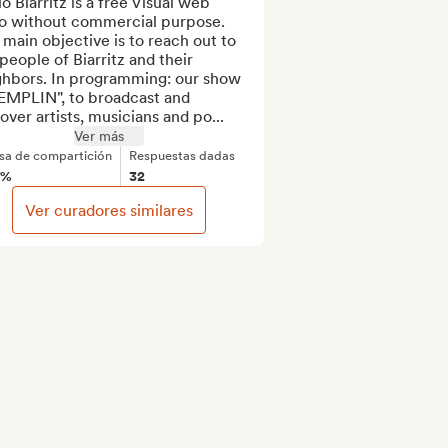
o Biarritz is a free Visual web 
io without commercial purpose. 
main objective is to reach out to 
people of Biarritz and their 
ghbors. In programming: our show 
EMPLIN", to broadcast and 
over artists, musicians and po...
Ver más
sa de compartición
Respuestas dadas
7%
32
Ver curadores similares