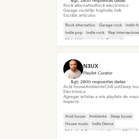
&gt; 2400 respuestas dadas
Rock alternativo
Rock electrónico
Garage rock
Hip-hop
Indie folk
Escribir artículos
Rock alternativo
Garage rock
Indie f
Indie pop
Indie rock
Rap internaciona
Metal / Heavy metal
Pop rock
N3UX
Playlist Curator
&gt; 2800 respuestas dadas
Acid house
Ambiente
Chill out
Deep ho
Electrónica
Agregar artistas a mis playlists de may
impacto
Acid house
Ambiente
Deep house
House music
Indie Dance
Melodic & Progressive House
Minimal
Organic House / Downtempo