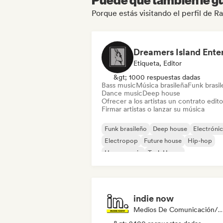
Porque estás visitando el perfil de Ra
Etiqueta, Editor
&gt; 1000 respuestas dadas
Bass music
Música brasileña
Funk brasi
Dance music
Deep house
Ofrecer a los artistas un contrato editor
Firmar artistas o lanzar su música
Funk brasileño
Deep house
Electróni
Electropop
Future house
Hip-hop
House music
Tech House
indie now
Medios De Comunicación/Peri