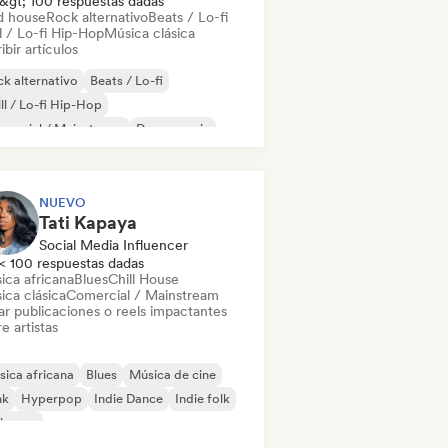
&gt; 100 respuestas dadas
d house
Rock alternativo
Beats / Lo-fi
l / Lo-fi Hip-Hop
Música clásica
ibir artículos
k alternativo
Beats / Lo-fi
ll / Lo-fi Hip-Hop
mercial / Mainstream
Dance music
scoteca
Dream pop
House music
NUEVO
Tati Kapaya
Social Media Influencer
< 100 respuestas dadas
ica africana
Blues
Chill House
ica clásica
Comercial / Mainstream
ar publicaciones o reels impactantes
e artistas
ica africana
Blues
Música de cine
nk
Hyperpop
Indie Dance
Indie folk
ie pop