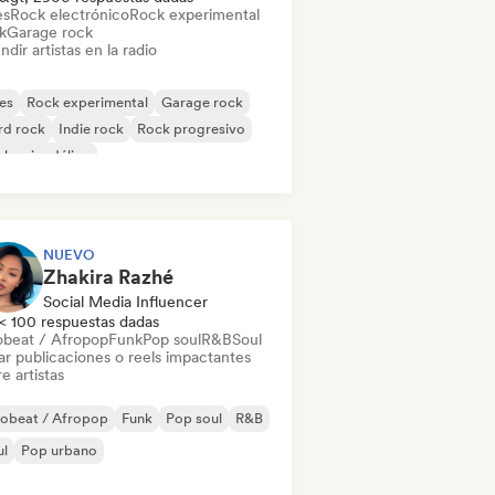
es
Rock electrónico
Rock experimental
k
Garage rock
ndir artistas en la radio
es
Rock experimental
Garage rock
rd rock
Indie rock
Rock progresivo
k psicodélico
k & Roll / Rock clásico
NUEVO
Zhakira Razhé
Social Media Influencer
< 100 respuestas dadas
obeat / Afropop
Funk
Pop soul
R&B
Soul
ar publicaciones o reels impactantes
e artistas
robeat / Afropop
Funk
Pop soul
R&B
ul
Pop urbano