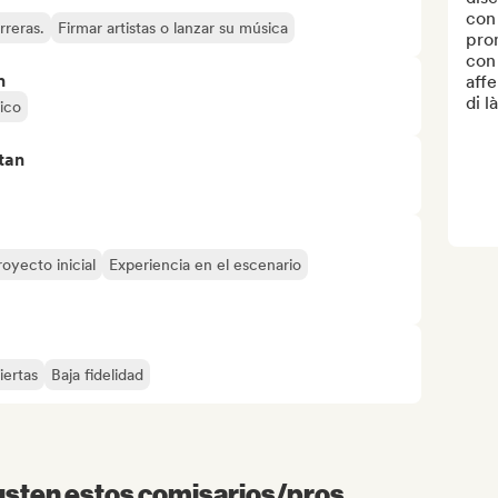
con 
rreras.
Firmar artistas o lanzar su música
pro
con 
n
affe
di l
ico
tan
royecto inicial
Experiencia en el escenario
iertas
Baja fidelidad
sten estos comisarios/pros...