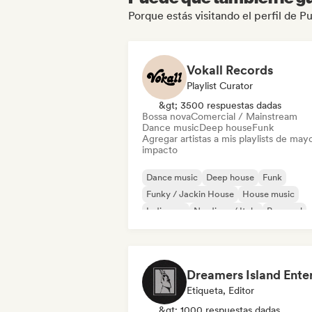
Porque estás visitando el perfil de P
Vokall Records
Playlist Curator
&gt; 3500 respuestas dadas
Bossa nova
Comercial / Mainstream
Dance music
Deep house
Funk
Agregar artistas a mis playlists de may
impacto
Dance music
Deep house
Funk
Funky / Jackin House
House music
Indie pop
Nu-disco / Italo
Pop soul
Etiqueta, Editor
&gt; 1000 respuestas dadas