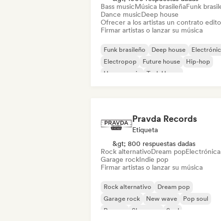
Bass music
Música brasileña
Funk brasi
Dance music
Deep house
Ofrecer a los artistas un contrato editor
Firmar artistas o lanzar su música
Funk brasileño
Deep house
Electróni
Electropop
Future house
Hip-hop
House music
Tech House
Pravda Records
Etiqueta
&gt; 800 respuestas dadas
Rock alternativo
Dream pop
Electrónica
Garage rock
Indie pop
Firmar artistas o lanzar su música
Rock alternativo
Dream pop
Garage rock
New wave
Pop soul
Reggae
Shoegaze
Soul