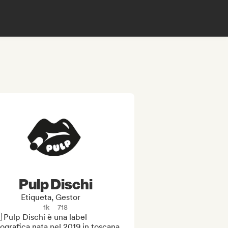
Pulp Dischi
Etiqueta, Gestor
1k
718
 Pulp Dischi è una label 
ografica nata nel 2019 in toscana 