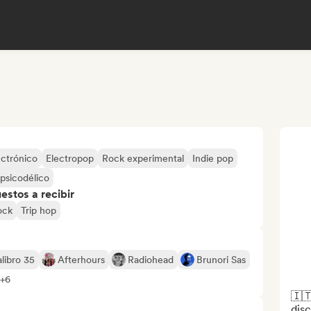
ctrónico
Electropop
Rock experimental
Indie pop
psicodélico
stos a recibir
ock
Trip hop
libro 35
Afterhours
Radiohead
Brunori Sas
 +6
🇮🇹
disc