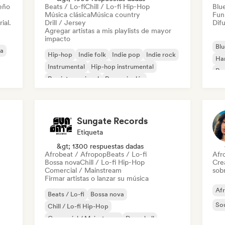
leño
Beats / Lo-fi
Chill / Lo-fi Hip-Hop
Blu
Música clásica
Música country
Fun
ial.
Drill / Jersey
Difu
Agregar artistas a mis playlists de mayor
impacto
Blu
ca
Hip-hop
Indie folk
Indie pop
Indie rock
Ha
Instrumental
Hip-hop instrumental
Roc
Rap internacional
Rap en inglés
Roc
Sungate Records
Etiqueta
&gt; 1300 respuestas dadas
Afrobeat / Afropop
Beats / Lo-fi
Afr
Bossa nova
Chill / Lo-fi Hip-Hop
Cre
Comercial / Mainstream
sobr
Firmar artistas o lanzar su música
Af
Beats / Lo-fi
Bossa nova
So
Chill / Lo-fi Hip-Hop
Comercial / Mainstream
Dancehall