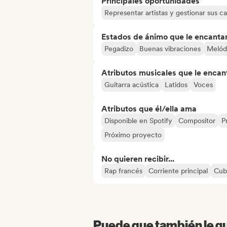
Principales oportunidades
Representar artistas y gestionar sus ca
Estados de ánimo que le encanta
Pegadizo
Buenas vibraciones
Melód
Atributos musicales que le encan
Guitarra acústica
Latidos
Voces
Atributos que él/ella ama
Disponible en Spotify
Compositor
P
Próximo proyecto
No quieren recibir...
Rap francés
Corriente principal
Cub
Puede que también le gu