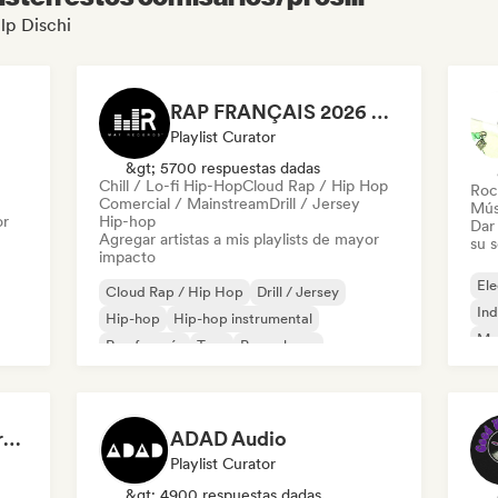
ulp Dischi
RAP FRANÇAIS 2026 🔥🇫🇷 (Way Records)
Playlist Curator
&gt; 5700 respuestas dadas
Chill / Lo-fi Hip-Hop
Cloud Rap / Hip Hop
Roc
Comercial / Mainstream
Drill / Jersey
Mús
or
Hip-hop
Dar 
Agregar artistas a mis playlists de mayor
su 
impacto
Ele
Cloud Rap / Hip Hop
Drill / Jersey
Ind
Hip-hop
Hip-hop instrumental
Met
Rap francés
Trap
Pop urbano
Roc
Chill / Lo-fi Hip-Hop
Dreamers Island Entertainment
ADAD Audio
Playlist Curator
&gt; 4900 respuestas dadas