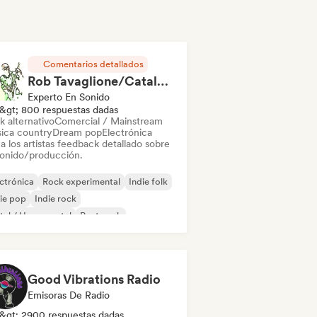
Comentarios detallados
Rob Tavaglione/Catalyst Recording
Experto En Sonido
&gt; 800 respuestas dadas
k alternativo
Comercial / Mainstream
ica country
Dream pop
Electrónica
a los artistas feedback detallado sobre
sonido/producción.
ctrónica
Rock experimental
Indie folk
ie pop
Indie rock
al / Heavy metal
Post punk
k & Roll / Rock clásico
Good Vibrations Radio
Emisoras De Radio
&gt; 2900 respuestas dadas