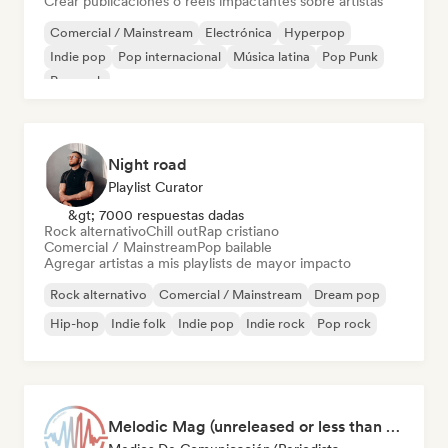
Crear publicaciones o reels impactantes sobre artistas
Comercial / Mainstream
Electrónica
Hyperpop
Indie pop
Pop internacional
Música latina
Pop Punk
Pop rock
Night road
Playlist Curator
&gt; 7000 respuestas dadas
Rock alternativo
Chill out
Rap cristiano
Comercial / Mainstream
Pop bailable
Agregar artistas a mis playlists de mayor impacto
Rock alternativo
Comercial / Mainstream
Dream pop
Hip-hop
Indie folk
Indie pop
Indie rock
Pop rock
Melodic Mag (unreleased or less than 2 weeks since release)