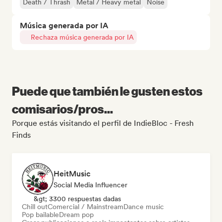
Death / Thrash
Metal / Heavy metal
Noise
Música generada por IA
Rechaza música generada por IA
Puede que también le gusten estos
comisarios/pros...
Porque estás visitando el perfil de IndieBloc - Fresh
Finds
HeitMusic
Social Media Influencer
&gt; 3300 respuestas dadas
Chill out
Comercial / Mainstream
Dance music
Pop bailable
Dream pop