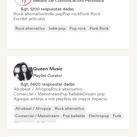
Medios De Comunicación/Periodista
&gt; 1200 respuestas dadas
Rock alternativo
Indie pop
Pop rock
Punk Rock
Escribir artículos
Rock alternativo
Indie pop
Pop rock
Punk Rock
Queen Music
Playlist Curator
&gt; 5600 respuestas dadas
Afrobeat / Afropop
Rock alternativo
Comercial / Mainstream
Pop bailable
Dream pop
Agregar artistas a mis playlists de mayor impacto
Afrobeat / Afropop
Rock alternativo
Comercial / Mainstream
Pop bailable
Electropop
Funk
Hyperpop
Indie pop