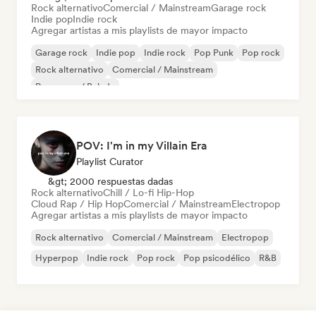
Rock alternativo
Comercial / Mainstream
Garage rock
Indie pop
Indie rock
Agregar artistas a mis playlists de mayor impacto
Garage rock
Indie pop
Indie rock
Pop Punk
Pop rock
Rock alternativo
Comercial / Mainstream
Pop suave / Balada
POV: I'm in my Villain Era
Playlist Curator
&gt; 2000 respuestas dadas
Rock alternativo
Chill / Lo-fi Hip-Hop
Cloud Rap / Hip Hop
Comercial / Mainstream
Electropop
Agregar artistas a mis playlists de mayor impacto
Rock alternativo
Comercial / Mainstream
Electropop
Hyperpop
Indie rock
Pop rock
Pop psicodélico
R&B