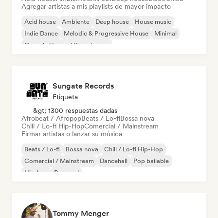
Agregar artistas a mis playlists de mayor impacto
Acid house
Ambiente
Deep house
House music
Indie Dance
Melodic & Progressive House
Minimal
Organic House / Downtempo
Sungate Records
Etiqueta
&gt; 1300 respuestas dadas
Afrobeat / Afropop
Beats / Lo-fi
Bossa nova
Chill / Lo-fi Hip-Hop
Comercial / Mainstream
Firmar artistas o lanzar su música
Beats / Lo-fi
Bossa nova
Chill / Lo-fi Hip-Hop
Comercial / Mainstream
Dancehall
Pop bailable
Hip-hop
Pop soul
Tommy Menger