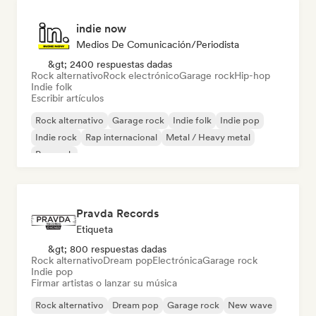
indie now
Medios De Comunicación/Periodista
&gt; 2400 respuestas dadas
Rock alternativo
Rock electrónico
Garage rock
Hip-hop
Indie folk
Escribir artículos
Rock alternativo
Garage rock
Indie folk
Indie pop
Indie rock
Rap internacional
Metal / Heavy metal
Pop rock
Pravda Records
Etiqueta
&gt; 800 respuestas dadas
Rock alternativo
Dream pop
Electrónica
Garage rock
Indie pop
Firmar artistas o lanzar su música
Rock alternativo
Dream pop
Garage rock
New wave