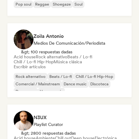
Pop soul
Reggae
Shoegaze
Soul
Zoila Antonio
Medios De Comunicación/Periodista
&gt; 100 respuestas dadas
Acid house
Rock alternativo
Beats / Lo-fi
Chill / Lo-fi Hip-Hop
Música clásica
Escribir artículos
Rock alternativo
Beats / Lo-fi
Chill / Lo-fi Hip-Hop
Comercial / Mainstream
Dance music
Discoteca
Dream pop
House music
N3UX
Playlist Curator
&gt; 2800 respuestas dadas
Acid house
Ambiente
Chill out
Deep house
Electrónica