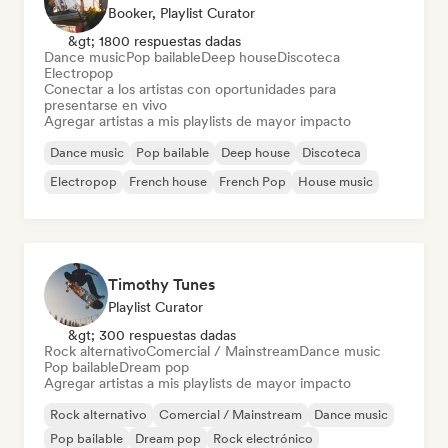
Booker, Playlist Curator
&gt; 1800 respuestas dadas
Dance music
Pop bailable
Deep house
Discoteca
Electropop
Conectar a los artistas con oportunidades para
presentarse en vivo
Agregar artistas a mis playlists de mayor impacto
Dance music
Pop bailable
Deep house
Discoteca
Electropop
French house
French Pop
House music
Timothy Tunes
Playlist Curator
&gt; 300 respuestas dadas
Rock alternativo
Comercial / Mainstream
Dance music
Pop bailable
Dream pop
Agregar artistas a mis playlists de mayor impacto
Rock alternativo
Comercial / Mainstream
Dance music
Pop bailable
Dream pop
Rock electrónico