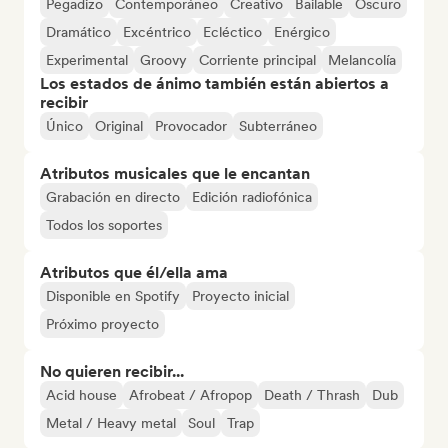
Pegadizo
Contemporáneo
Creativo
Bailable
Oscuro
Dramático
Excéntrico
Ecléctico
Enérgico
Experimental
Groovy
Corriente principal
Melancolía
Los estados de ánimo también están abiertos a
recibir
Único
Original
Provocador
Subterráneo
Atributos musicales que le encantan
Grabación en directo
Edición radiofónica
Todos los soportes
Atributos que él/ella ama
Disponible en Spotify
Proyecto inicial
Próximo proyecto
No quieren recibir...
Acid house
Afrobeat / Afropop
Death / Thrash
Dub
Metal / Heavy metal
Soul
Trap