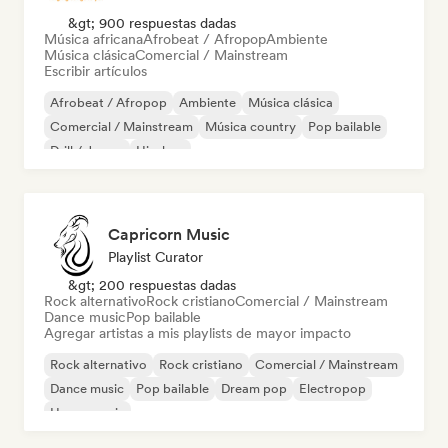
&gt; 900 respuestas dadas
Música africana
Afrobeat / Afropop
Ambiente
Música clásica
Comercial / Mainstream
Escribir artículos
Afrobeat / Afropop
Ambiente
Música clásica
Comercial / Mainstream
Música country
Pop bailable
Drill / Jersey
Hip-hop
Capricorn Music
Playlist Curator
&gt; 200 respuestas dadas
Rock alternativo
Rock cristiano
Comercial / Mainstream
Dance music
Pop bailable
Agregar artistas a mis playlists de mayor impacto
Rock alternativo
Rock cristiano
Comercial / Mainstream
Dance music
Pop bailable
Dream pop
Electropop
House music