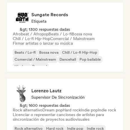
Sungate Records
Etiqueta
&gt; 1300 respuestas dadas
Afrobeat / Afropop
Beats / Lo-fi
Bossa nova
Chill / Lo-fi Hip-Hop
Comercial / Mainstream
Firmar artistas o lanzar su música
Beats / Lo-fi
Bossa nova
Chill / Lo-fi Hip-Hop
Comercial / Mainstream
Dancehall
Pop bailable
Hip-hop
Pop soul
Lorenzo Lautz
Supervisor De Sincronización
&gt; 1600 respuestas dadas
Rock alternativo
Dream pop
Hard rock
Indie pop
Indie rock
Licenciar o representar canciones de artistas para
sincronización de proyectos audiovisuales
Rock alternativo
Hard rock
Indie pop
Indie rock