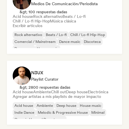
Medios De Comunicación/Periodista
&gt; 100 respuestas dadas
Acid house
Rock alternativo
Beats / Lo-fi
Chill / Lo-fi Hip-Hop
Música clásica
Escribir artículos
Rock alternativo
Beats / Lo-fi
Chill / Lo-fi Hip-Hop
Comercial / Mainstream
Dance music
Discoteca
Dream pop
House music
N3UX
Playlist Curator
&gt; 2800 respuestas dadas
Acid house
Ambiente
Chill out
Deep house
Electrónica
Agregar artistas a mis playlists de mayor impacto
Acid house
Ambiente
Deep house
House music
Indie Dance
Melodic & Progressive House
Minimal
Organic House / Downtempo