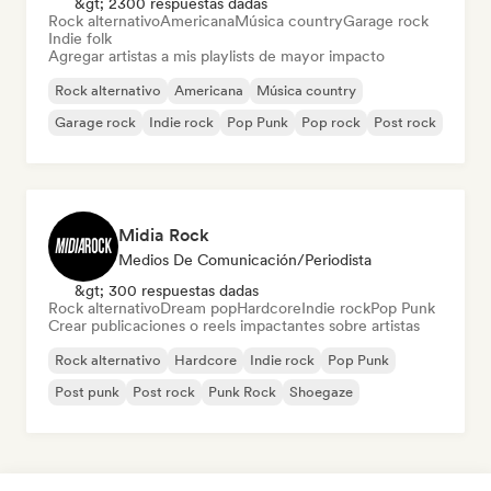
&gt; 2300 respuestas dadas
Rock alternativo
Americana
Música country
Garage rock
Indie folk
Agregar artistas a mis playlists de mayor impacto
Rock alternativo
Americana
Música country
Garage rock
Indie rock
Pop Punk
Pop rock
Post rock
Midia Rock
Medios De Comunicación/Periodista
&gt; 300 respuestas dadas
Rock alternativo
Dream pop
Hardcore
Indie rock
Pop Punk
Crear publicaciones o reels impactantes sobre artistas
Rock alternativo
Hardcore
Indie rock
Pop Punk
Post punk
Post rock
Punk Rock
Shoegaze