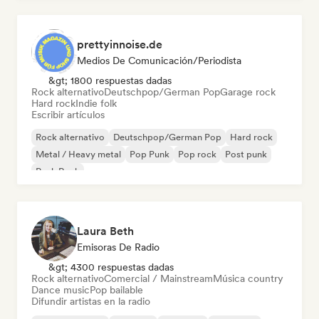
prettyinnoise.de
Medios De Comunicación/Periodista
&gt; 1800 respuestas dadas
Rock alternativo
Deutschpop/German Pop
Garage rock
Hard rock
Indie folk
Escribir artículos
Rock alternativo
Deutschpop/German Pop
Hard rock
Metal / Heavy metal
Pop Punk
Pop rock
Post punk
Punk Rock
Laura Beth
Emisoras De Radio
&gt; 4300 respuestas dadas
Rock alternativo
Comercial / Mainstream
Música country
Dance music
Pop bailable
Difundir artistas en la radio