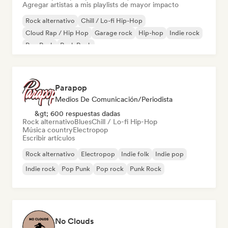
Agregar artistas a mis playlists de mayor impacto
Rock alternativo
Chill / Lo-fi Hip-Hop
Cloud Rap / Hip Hop
Garage rock
Hip-hop
Indie rock
Pop Punk
Punk Rock
Parapop
Medios De Comunicación/Periodista
&gt; 600 respuestas dadas
Rock alternativo
Blues
Chill / Lo-fi Hip-Hop
Música country
Electropop
Escribir artículos
Rock alternativo
Electropop
Indie folk
Indie pop
Indie rock
Pop Punk
Pop rock
Punk Rock
No Clouds