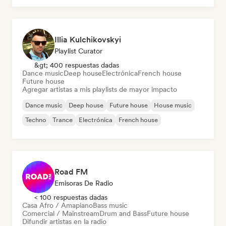
Illia Kulchikovskyi
Playlist Curator
&gt; 400 respuestas dadas
Dance music
Deep house
Electrónica
French house
Future house
Agregar artistas a mis playlists de mayor impacto
Dance music
Deep house
Future house
House music
Techno
Trance
Electrónica
French house
Road FM
Emisoras De Radio
< 100 respuestas dadas
Casa Afro / Amapiano
Bass music
Comercial / Mainstream
Drum and Bass
Future house
Difundir artistas en la radio