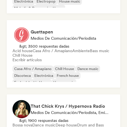
Electrónica
Electropop
House music
Melodic & Progressive House
Organic House / Downtempo
Guettapen
Medios De Comunicación/Periodista
&gt; 3500 respuestas dadas
Acid house
Casa Afro / Amapiano
Ambiente
Bass music
Chill House
Escribir artículos
Casa Afro / Amapiano
Chill House
Dance music
Discoteca
Electrónica
French house
Funky / Jackin House
House music
That Chick Krys / Hypernova Radio
Medios De Comunicación/Periodista, Emisoras De Radio
&gt; 1900 respuestas dadas
Bossa nova
Dance music
Deep house
Drum and Bass