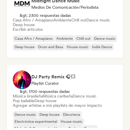
Midnight Dance Music
Medios De Comunicación/Periodista
&gt; 2300 respuestas dadas
Casa Afro / Amapiano
Ambiente
Chill out
Dance music
Deep house
Escribir artículos
Casa Afro / Amapiano
Ambiente
Chill out
Dance music
Deep house
Drum and Bass
House music
Indie Dance
DJ Party Remix 🎧💥
Playlist Curator
&gt; 1700 respuestas dadas
Música brasileña
Música caribeña
Dance music
Pop bailable
Deep house
Agregar artistas a mis playlists de mayor impacto
Dance music
Deep house
Discoteca
Electrónica experimental
House music
Melodic & Progressive House
Techno
Trance