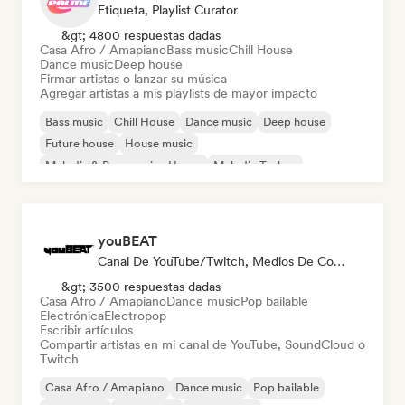
Etiqueta, Playlist Curator
&gt; 4800 respuestas dadas
Casa Afro / Amapiano
Bass music
Chill House
Dance music
Deep house
Firmar artistas o lanzar su música
Agregar artistas a mis playlists de mayor impacto
Bass music
Chill House
Dance music
Deep house
Future house
House music
Melodic & Progressive House
Melodic Techno
youBEAT
Canal De YouTube/Twitch, Medios De Comunicación/Periodista
&gt; 3500 respuestas dadas
Casa Afro / Amapiano
Dance music
Pop bailable
Electrónica
Electropop
Escribir artículos
Compartir artistas en mi canal de YouTube, SoundCloud o
Twitch
Casa Afro / Amapiano
Dance music
Pop bailable