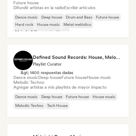
Future house
Difundir artistas en la radio
Escribir artículos
Dance music
Deep house
Drum and Bass
Future house
Hard rock
House music
Metal melódico
Melodic & Progressive House
Defined Sound Records: House, Melodic Techno and EDM - Playlists Curated by DJ Nick Proof
Playlist Curator
&gt; 1400 respuestas dadas
Dance music
Deep house
Future house
House music
Melodic Techno
Agregar artistas a mis playlists de mayor impacto
Dance music
Deep house
Future house
House music
Melodic Techno
Tech House