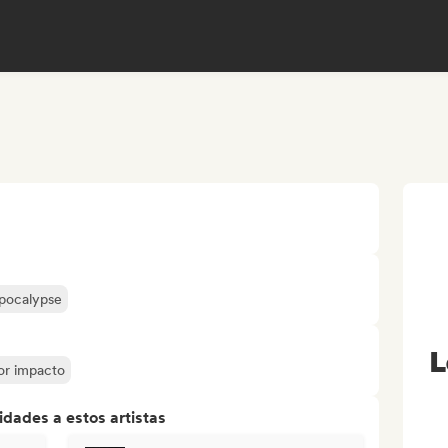
Apocalypse
L
yor impacto
dades a estos artistas