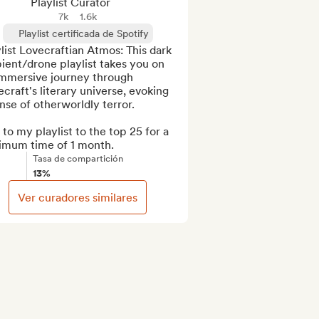
Playlist Curator
7k
1.6k
Playlist certificada de Spotify
list Lovecraftian Atmos: This dark 
ent/drone playlist takes you on 
immersive journey through 
craft's literary universe, evoking 
nse of otherworldly terror.

to my playlist to the top 25 for a 
imum time of 1 month.
Tasa de compartición
13%
Ver curadores similares