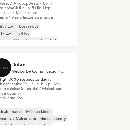
obeat / Afropop
Beats / Lo-fi
sa nova
Chill / Lo-fi Hip-Hop
ercial / Mainstream
ar artistas o lanzar su música
ts / Lo-fi
Bossa nova
ll / Lo-fi Hip-Hop
mercial / Mainstream
Dancehall
 bailable
Hip-hop
Pop soul
Dulaxi
Medios De Comunicación/Periodista
&gt; 3000 respuestas dadas
k alternativo
Chill / Lo-fi Hip-Hop
ica clásica
Comercial / Mainstream
ica country
ibir artículos
k alternativo
Música clásica
mercial / Mainstream
Música country
b
Funk
Hardcore
Hip-hop