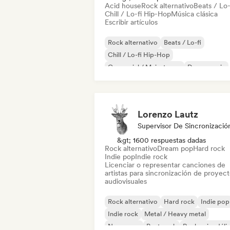
Acid house
Rock alternativo
Beats / Lo-
Chill / Lo-fi Hip-Hop
Música clásica
Escribir artículos
Rock alternativo
Beats / Lo-fi
Chill / Lo-fi Hip-Hop
Comercial / Mainstream
Dance music
Discoteca
Dream pop
House music
Lorenzo Lautz
Supervisor De Sincronizació
&gt; 1600 respuestas dadas
Rock alternativo
Dream pop
Hard rock
Indie pop
Indie rock
Licenciar o representar canciones de
artistas para sincronización de proyec
audiovisuales
Rock alternativo
Hard rock
Indie pop
Indie rock
Metal / Heavy metal
New wave
Post punk
Rock psicodéli