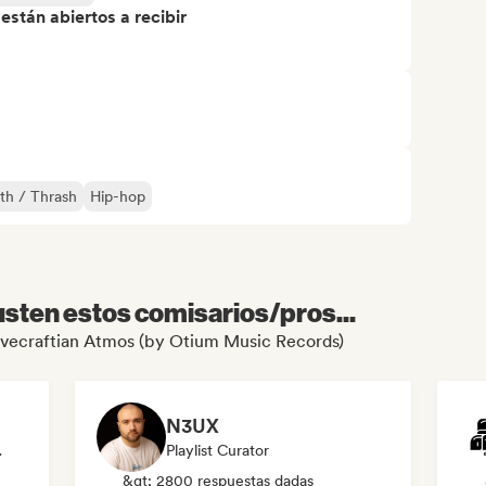
stán abiertos a recibir
th / Thrash
Hip-hop
sten estos comisarios/pros...
 Lovecraftian Atmos (by Otium Music Records)
N3UX
odista
Playlist Curator
&gt; 2800 respuestas dadas