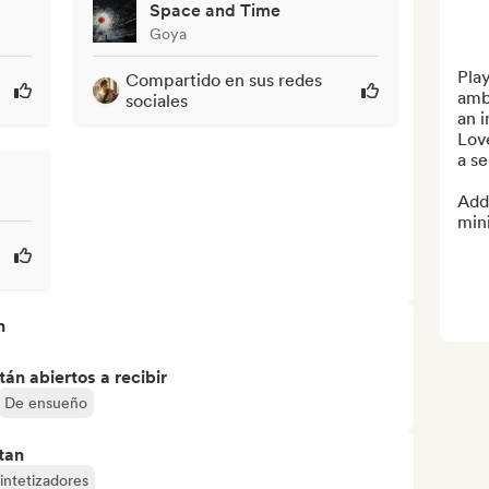
Space and Time
Goya
Play
Compartido en sus redes
ambi
sociales
an 
Love
a se
Add 
min
n
án abiertos a recibir
De ensueño
tan
intetizadores