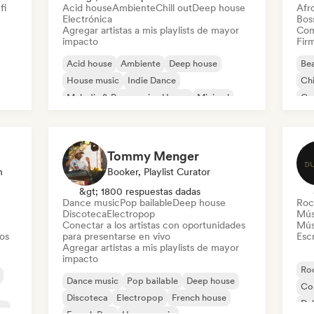
fi
Acid house
Ambiente
Chill out
Deep house
Afr
Electrónica
Bos
Agregar artistas a mis playlists de mayor
Com
impacto
Firm
Acid house
Ambiente
Deep house
Bea
House music
Indie Dance
Chi
Melodic & Progressive House
Minimal
Co
Organic House / Downtempo
Pop
Tommy Menger
n
Booker, Playlist Curator
&gt; 1800 respuestas dadas
Dance music
Pop bailable
Deep house
Roc
Discoteca
Electropop
Mús
Conectar a los artistas con oportunidades
Mús
tos
para presentarse en vivo
Escr
Agregar artistas a mis playlists de mayor
impacto
Roc
Dance music
Pop bailable
Deep house
Co
Discoteca
Electropop
French house
Du
co