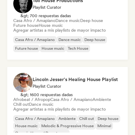
Toll House Productions
Playlist Curator
&gt; 700 respuestas dadas
Casa Afro / Amapiano
Dance music
Deep house
Future house
House music
Agregar artistas a mis playlists de mayor impacto
Casa Afro / Amapiano
Dance music
Deep house
Future house
House music
Tech House
Lincoln Jesser's Healing House Playlist
Playlist Curator
&gt; 1600 respuestas dadas
Afrobeat / Afropop
Casa Afro / Amapiano
Ambiente
Chill out
Dance music
Agregar artistas a mis playlists de mayor impacto
Casa Afro / Amapiano
Ambiente
Chill out
Deep house
House music
Melodic & Progressive House
Minimal
Organic House / Downtempo