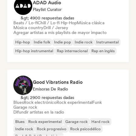
ADAD Audio
Playlist Curator
&gt; 4900 respuestas dadas
Beats / Lo-fi
Chill / Lo-fi Hip-Hop
Música clásica
Música country
Drill / Jersey
Agregar artistas a mis playlists de mayor impacto
Hip-hop
Indie folk
Indie pop
Indie rock
Instrumental
Hip-hop instrumental
Rap internacional
Rap en inglés
Good Vibrations Radio
Emisoras De Radio
&gt; 2900 respuestas dadas
Blues
Rock electrónico
Rock experimental
Funk
Garage rock
Difundir artistas en la radio
Blues
Rock experimental
Garage rock
Hard rock
Indie rock
Rock progresivo
Rock psicodélico