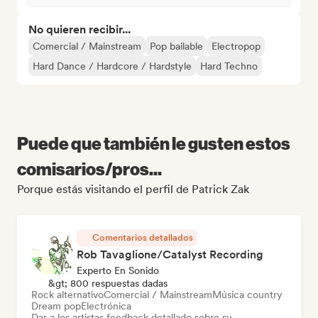
No quieren recibir...
Comercial / Mainstream
Pop bailable
Electropop
Hard Dance / Hardcore / Hardstyle
Hard Techno
Puede que también le gusten estos
comisarios/pros...
Porque estás visitando el perfil de Patrick Zak
Comentarios detallados
Rob Tavaglione/Catalyst Recording
Experto En Sonido
&gt; 800 respuestas dadas
Rock alternativo
Comercial / Mainstream
Música country
Dream pop
Electrónica
Dar a los artistas feedback detallado sobre su