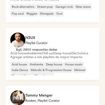
Rock alternativo
Dream pop
Garage rock
New wave
Pop soul
Reggae
Shoegaze
Soul
N3UX
Playlist Curator
&gt; 2800 respuestas dadas
Acid house
Ambiente
Chill out
Deep house
Electrónica
Agregar artistas a mis playlists de mayor impacto
Acid house
Ambiente
Deep house
House music
Indie Dance
Melodic & Progressive House
Minimal
Organic House / Downtempo
Tommy Menger
Booker, Playlist Curator