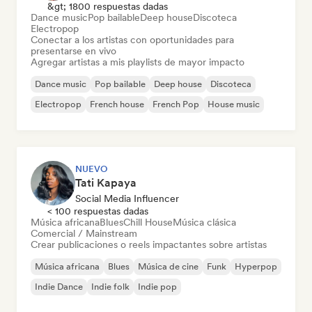
&gt; 1800 respuestas dadas
Dance music
Pop bailable
Deep house
Discoteca
Electropop
Conectar a los artistas con oportunidades para
presentarse en vivo
Agregar artistas a mis playlists de mayor impacto
Dance music
Pop bailable
Deep house
Discoteca
Electropop
French house
French Pop
House music
NUEVO
Tati Kapaya
Social Media Influencer
< 100 respuestas dadas
Música africana
Blues
Chill House
Música clásica
Comercial / Mainstream
Crear publicaciones o reels impactantes sobre artistas
Música africana
Blues
Música de cine
Funk
Hyperpop
Indie Dance
Indie folk
Indie pop