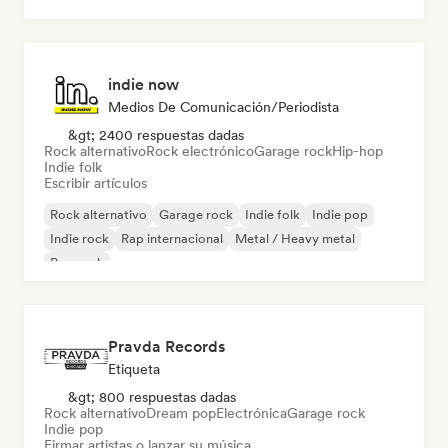
Rock & Roll / Rock clásico
indie now
Medios De Comunicación/Periodista
&gt; 2400 respuestas dadas
Rock alternativo
Rock electrónico
Garage rock
Hip-hop
Indie folk
Escribir artículos
Rock alternativo
Garage rock
Indie folk
Indie pop
Indie rock
Rap internacional
Metal / Heavy metal
Pop rock
Pravda Records
Etiqueta
&gt; 800 respuestas dadas
Rock alternativo
Dream pop
Electrónica
Garage rock
Indie pop
Firmar artistas o lanzar su música