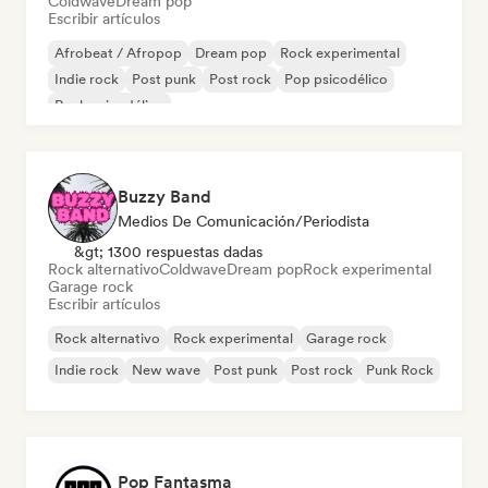
Coldwave
Dream pop
Escribir artículos
Afrobeat / Afropop
Dream pop
Rock experimental
Indie rock
Post punk
Post rock
Pop psicodélico
Rock psicodélico
Buzzy Band
Medios De Comunicación/Periodista
&gt; 1300 respuestas dadas
Rock alternativo
Coldwave
Dream pop
Rock experimental
Garage rock
Escribir artículos
Rock alternativo
Rock experimental
Garage rock
Indie rock
New wave
Post punk
Post rock
Punk Rock
Pop Fantasma