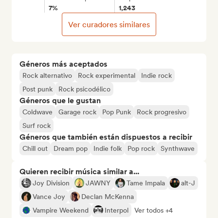
7%
1,243
Ver curadores similares
Géneros más aceptados
Rock alternativo
Rock experimental
Indie rock
Post punk
Rock psicodélico
Géneros que le gustan
Coldwave
Garage rock
Pop Punk
Rock progresivo
Surf rock
Géneros que también están dispuestos a recibir
Chill out
Dream pop
Indie folk
Pop rock
Synthwave
Quieren recibir música similar a...
Joy Division
JAWNY
Tame Impala
alt-J
Vance Joy
Declan McKenna
Vampire Weekend
Interpol
Ver todos +4