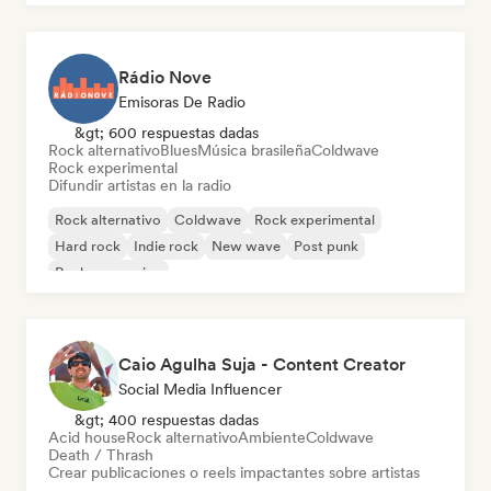
Rádio Nove
Emisoras De Radio
&gt; 600 respuestas dadas
Rock alternativo
Blues
Música brasileña
Coldwave
Rock experimental
Difundir artistas en la radio
Rock alternativo
Coldwave
Rock experimental
Hard rock
Indie rock
New wave
Post punk
Rock progresivo
Caio Agulha Suja - Content Creator
Social Media Influencer
&gt; 400 respuestas dadas
Acid house
Rock alternativo
Ambiente
Coldwave
Death / Thrash
Crear publicaciones o reels impactantes sobre artistas