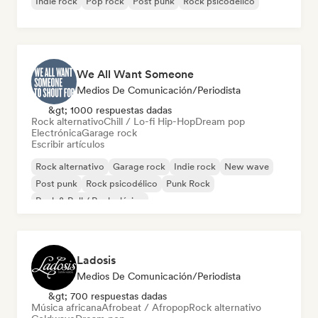
Indie rock
Pop rock
Post punk
Rock psicodélico
We All Want Someone
Medios De Comunicación/Periodista
&gt; 1000 respuestas dadas
Rock alternativo
Chill / Lo-fi Hip-Hop
Dream pop
Electrónica
Garage rock
Escribir artículos
Rock alternativo
Garage rock
Indie rock
New wave
Post punk
Rock psicodélico
Punk Rock
Rock & Roll / Rock clásico
Ladosis
Medios De Comunicación/Periodista
&gt; 700 respuestas dadas
Música africana
Afrobeat / Afropop
Rock alternativo