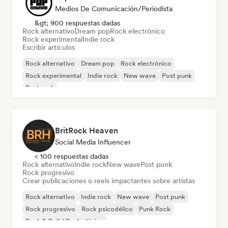
Medios De Comunicación/Periodista
&gt; 900 respuestas dadas
Rock alternativo
Dream pop
Rock electrónico
Rock experimental
Indie rock
Escribir artículos
Rock alternativo
Dream pop
Rock electrónico
Rock experimental
Indie rock
New wave
Post punk
Post rock
BritRock Heaven
Social Media Influencer
< 100 respuestas dadas
Rock alternativo
Indie rock
New wave
Post punk
Rock progresivo
Crear publicaciones o reels impactantes sobre artistas
Rock alternativo
Indie rock
New wave
Post punk
Rock progresivo
Rock psicodélico
Punk Rock
Rock & Roll / Rock clásico