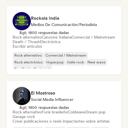
Rockola Indie
Medios De Comunicación/Periodista
&gt; 1800 respuestas dadas
Rock alternativo
Canzone Italiana
Comercial / Mainstream
Death / Thrash
Electrónica
Escribir artículos
Rock alternativo
Comercial / Mainstream
Rock electrónico
Hyperpop
Indie rock
New wave
Pop Punk
Post punk
El Mostroso
Social Media Influencer
&gt; 1900 respuestas dadas
Rock alternativo
Funk brasileño
Coldwave
Dream pop
Garage rock
Crear publicaciones o reels impactantes sobre artistas