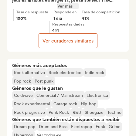
jeunes artistes émergents, présente leur trav...
Ver más
Tasa de respuesta
Responde en
Tasa de compartición
100%
1 día
41%
Respuestas dadas
414
Ver curadores similares
Géneros más aceptados
Rock alternativo
Rock electrónico
Indie rock
Pop rock
Post punk
Géneros que le gustan
Coldwave
Comercial / Mainstream
Electrónica
Rock experimental
Garage rock
Hip-hop
Rock progresivo
Punk Rock
R&B
Shoegaze
Techno
Géneros que también están dispuestos a recibir
Dream pop
Drum and Bass
Electropop
Funk
Grime
Hyperpop
Ver todos +9