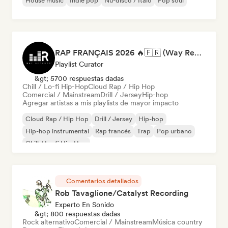
House music
Indie pop
Nu-disco / Italo
Pop soul
RAP FRANÇAIS 2026 🔥🇫🇷 (Way Records)
Playlist Curator
&gt; 5700 respuestas dadas
Chill / Lo-fi Hip-Hop
Cloud Rap / Hip Hop
Comercial / Mainstream
Drill / Jersey
Hip-hop
Agregar artistas a mis playlists de mayor impacto
Cloud Rap / Hip Hop
Drill / Jersey
Hip-hop
Hip-hop instrumental
Rap francés
Trap
Pop urbano
Chill / Lo-fi Hip-Hop
Comentarios detallados
Rob Tavaglione/Catalyst Recording
Experto En Sonido
&gt; 800 respuestas dadas
Rock alternativo
Comercial / Mainstream
Música country