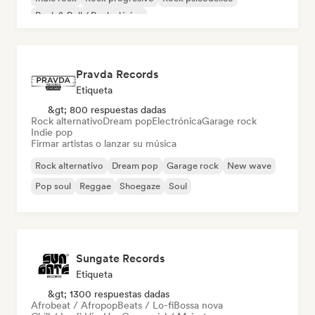
Rock & Roll / Rock clásico
Pravda Records
Etiqueta
&gt; 800 respuestas dadas
Rock alternativo
Dream pop
Electrónica
Garage rock
Indie pop
Firmar artistas o lanzar su música
Rock alternativo
Dream pop
Garage rock
New wave
Pop soul
Reggae
Shoegaze
Soul
Sungate Records
Etiqueta
&gt; 1300 respuestas dadas
Afrobeat / Afropop
Beats / Lo-fi
Bossa nova