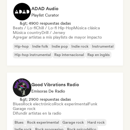
ADAD Audio
Playlist Curator
&gt; 4900 respuestas dadas
Beats / Lo-fi
Chill / Lo-fi Hip-Hop
Música clásica
Música country
Drill / Jersey
Agregar artistas a mis playlists de mayor impacto
Hip-hop
Indie folk
Indie pop
Indie rock
Instrumental
Hip-hop instrumental
Rap internacional
Rap en inglés
Good Vibrations Radio
Emisoras De Radio
&gt; 2900 respuestas dadas
Blues
Rock electrónico
Rock experimental
Funk
Garage rock
Difundir artistas en la radio
Blues
Rock experimental
Garage rock
Hard rock
Indie rock
Rock progresivo
Rock psicodélico