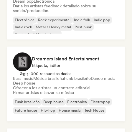
Dream pop
Electrónica
Dar a los artistas feedback detallado sobre su
sonido/producción.
Electrónica
Rock experimental
Indie folk
Indie pop
Indie rock
Metal / Heavy metal
Post punk
Rock & Roll / Rock clásico
Dreamers Island Entertainment
Etiqueta, Editor
&gt; 1000 respuestas dadas
Bass music
Música brasileña
Funk brasileño
Dance music
Deep house
Ofrecer a los artistas un contrato editorial.
Firmar artistas o lanzar su música
Funk brasileño
Deep house
Electrónica
Electropop
Future house
Hip-hop
House music
Tech House