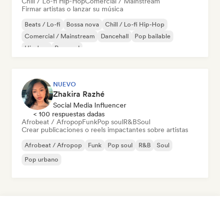
Chill / Lo-fi Hip-Hop
Comercial / Mainstream
Firmar artistas o lanzar su música
Beats / Lo-fi
Bossa nova
Chill / Lo-fi Hip-Hop
Comercial / Mainstream
Dancehall
Pop bailable
Hip-hop
Pop soul
NUEVO
Zhakira Razhé
Social Media Influencer
< 100 respuestas dadas
Afrobeat / Afropop
Funk
Pop soul
R&B
Soul
Crear publicaciones o reels impactantes sobre artistas
Afrobeat / Afropop
Funk
Pop soul
R&B
Soul
Pop urbano