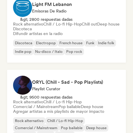
Light FM Lebanon
Emisoras De Radio
&gt; 2800 respuestas dadas
Rock alternativo
Chill / Lo-fi Hip-Hop
Chill out
Deep house
Discoteca
Difundir artistas en la radio
Discoteca
Electropop
French house
Funk
Indie folk
Indie pop
Nu-disco / Italo
Pop rock
ORYL (Chill - Sad - Pop Playlists)
Playlist Curator
&gt; 9500 respuestas dadas
Rock alternativo
Chill / Lo-fi Hip-Hop
Comercial / Mainstream
Pop bailable
Deep house
Agregar artistas a mis playlists de mayor impacto
Rock alternativo
Chill / Lo-fi Hip-Hop
Comercial / Mainstream
Pop bailable
Deep house