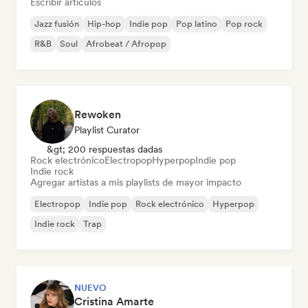
Escribir artículos
Jazz fusión
Hip-hop
Indie pop
Pop latino
Pop rock
R&B
Soul
Afrobeat / Afropop
Rewoken
Playlist Curator
&gt; 200 respuestas dadas
Rock electrónico
Electropop
Hyperpop
Indie pop
Indie rock
Agregar artistas a mis playlists de mayor impacto
Electropop
Indie pop
Rock electrónico
Hyperpop
Indie rock
Trap
NUEVO
Cristina Amarte