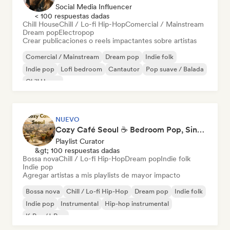
Social Media Influencer
< 100 respuestas dadas
Chill House
Chill / Lo-fi Hip-Hop
Comercial / Mainstream
Dream pop
Electropop
Crear publicaciones o reels impactantes sobre artistas
Comercial / Mainstream
Dream pop
Indie folk
Indie pop
Lofi bedroom
Cantautor
Pop suave / Balada
Chill House
NUEVO
Cozy Café Seoul ☕ Bedroom Pop, Singer-Songwriter & Dream Pop
Playlist Curator
&gt; 100 respuestas dadas
Bossa nova
Chill / Lo-fi Hip-Hop
Dream pop
Indie folk
Indie pop
Agregar artistas a mis playlists de mayor impacto
Bossa nova
Chill / Lo-fi Hip-Hop
Dream pop
Indie folk
Indie pop
Instrumental
Hip-hop instrumental
K-Pop/J-Pop