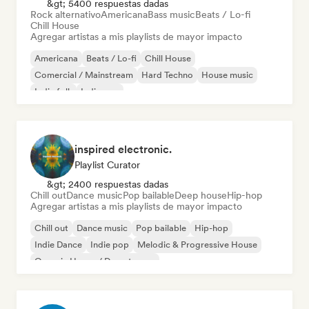
&gt; 5400 respuestas dadas
Rock alternativo
Americana
Bass music
Beats / Lo-fi
Chill House
Agregar artistas a mis playlists de mayor impacto
Americana
Beats / Lo-fi
Chill House
Comercial / Mainstream
Hard Techno
House music
Indie folk
Indie pop
inspired electronic.
Playlist Curator
&gt; 2400 respuestas dadas
Chill out
Dance music
Pop bailable
Deep house
Hip-hop
Agregar artistas a mis playlists de mayor impacto
Chill out
Dance music
Pop bailable
Hip-hop
Indie Dance
Indie pop
Melodic & Progressive House
Organic House / Downtempo