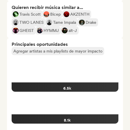
Quieren recibir música similar a...
Travis Scott
Bicep
AKZENTH
TWO LANES
Tame Impala
Drake
GHEIST
HYMMJ
alt-J
Principales oportunidades
Agregar artistas a mis playlists de mayor impacto
6.5k
8.1k