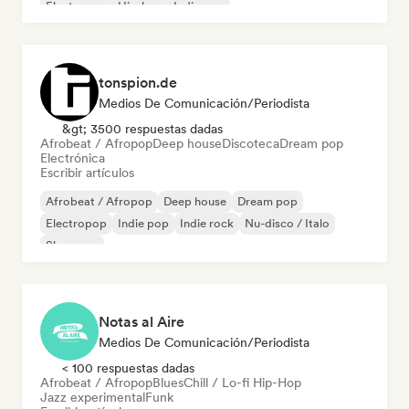
Electropop
Hip-hop
Indie pop
tonspion.de
Medios De Comunicación/Periodista
&gt; 3500 respuestas dadas
Afrobeat / Afropop
Deep house
Discoteca
Dream pop
Electrónica
Escribir artículos
Afrobeat / Afropop
Deep house
Dream pop
Electropop
Indie pop
Indie rock
Nu-disco / Italo
Shoegaze
Notas al Aire
Medios De Comunicación/Periodista
< 100 respuestas dadas
Afrobeat / Afropop
Blues
Chill / Lo-fi Hip-Hop
Jazz experimental
Funk