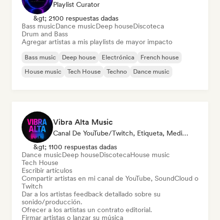
Playlist Curator
&gt; 2100 respuestas dadas
Bass music
Dance music
Deep house
Discoteca
Drum and Bass
Agregar artistas a mis playlists de mayor impacto
Bass music
Deep house
Electrónica
French house
House music
Tech House
Techno
Dance music
Vibra Alta Music
Canal De YouTube/Twitch, Etiqueta, Medios De Comunicación/Periodista, Editor, Experto En Sonido
&gt; 1100 respuestas dadas
Dance music
Deep house
Discoteca
House music
Tech House
Escribir artículos
Compartir artistas en mi canal de YouTube, SoundCloud o
Twitch
Dar a los artistas feedback detallado sobre su
sonido/producción.
Ofrecer a los artistas un contrato editorial.
Firmar artistas o lanzar su música