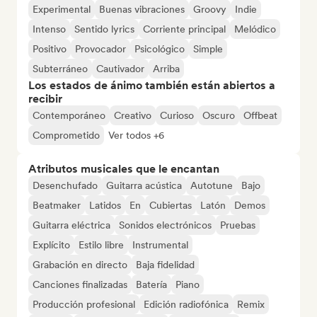
Experimental
Buenas vibraciones
Groovy
Indie
Intenso
Sentido lyrics
Corriente principal
Melódico
Positivo
Provocador
Psicológico
Simple
Subterráneo
Cautivador
Arriba
Los estados de ánimo también están abiertos a
recibir
Contemporáneo
Creativo
Curioso
Oscuro
Offbeat
Comprometido
Ver todos +6
Atributos musicales que le encantan
Desenchufado
Guitarra acústica
Autotune
Bajo
Beatmaker
Latidos
En
Cubiertas
Latón
Demos
Guitarra eléctrica
Sonidos electrónicos
Pruebas
Explícito
Estilo libre
Instrumental
Grabación en directo
Baja fidelidad
Canciones finalizadas
Batería
Piano
Producción profesional
Edición radiofónica
Remix