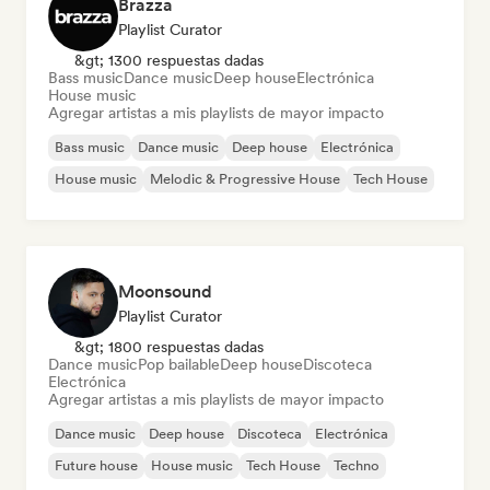
Brazza
Playlist Curator
&gt; 1300 respuestas dadas
Bass music
Dance music
Deep house
Electrónica
House music
Agregar artistas a mis playlists de mayor impacto
Bass music
Dance music
Deep house
Electrónica
House music
Melodic & Progressive House
Tech House
Moonsound
Playlist Curator
&gt; 1800 respuestas dadas
Dance music
Pop bailable
Deep house
Discoteca
Electrónica
Agregar artistas a mis playlists de mayor impacto
Dance music
Deep house
Discoteca
Electrónica
Future house
House music
Tech House
Techno