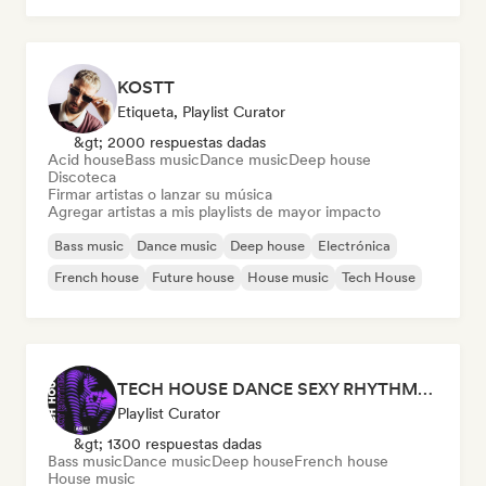
KOSTT
Etiqueta, Playlist Curator
&gt; 2000 respuestas dadas
Acid house
Bass music
Dance music
Deep house
Discoteca
Firmar artistas o lanzar su música
Agregar artistas a mis playlists de mayor impacto
Bass music
Dance music
Deep house
Electrónica
French house
Future house
House music
Tech House
TECH HOUSE DANCE SEXY RHYTHMS 2026
Playlist Curator
&gt; 1300 respuestas dadas
Bass music
Dance music
Deep house
French house
House music