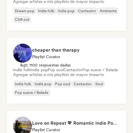
Agregar artistas a mis playlists de mayor impacto
Dream pop
Indie folk
Indie pop
Cantautor
Ambiente
Chill out
cheaper than therapy
Playlist Curator
&gt; 1100 respuestas dadas
Indie folk
Indie pop
Pop soul
Cantautor
Pop suave / Balada
Agregar artistas a mis playlists de mayor impacto
Indie folk
Indie pop
Pop soul
Cantautor
Soul
Pop suave / Balada
Love on Repeat 💖 Romantic Indie Pop, Neo Soul & Singer-Songwriter
Playlist Curator