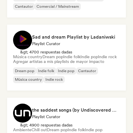
Cantautor
Comercial / Mainstream
Sad and dream Playlist by Ladaniwski
Playlist Curator
&gt; 4700 respuestas dadas
Música country
Dream pop
Indie folk
Indie pop
Indie rock
Agregar artistas a mis playlists de mayor impacto
Dream pop
Indie folk
Indie pop
Cantautor
Música country
Indie rock
the saddest songs (by Undiscovered Music)
Playlist Curator
&gt; 4900 respuestas dadas
Ambiente
Chill out
Dream pop
Indie folk
Indie pop