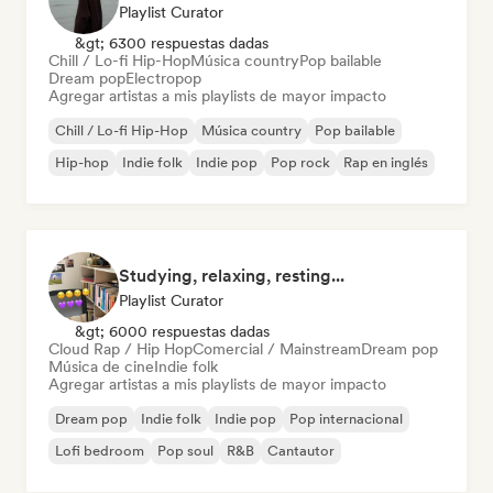
Playlist Curator
&gt; 6300 respuestas dadas
Chill / Lo-fi Hip-Hop
Música country
Pop bailable
Dream pop
Electropop
Agregar artistas a mis playlists de mayor impacto
Chill / Lo-fi Hip-Hop
Música country
Pop bailable
Hip-hop
Indie folk
Indie pop
Pop rock
Rap en inglés
Studying, relaxing, resting...
Playlist Curator
&gt; 6000 respuestas dadas
Cloud Rap / Hip Hop
Comercial / Mainstream
Dream pop
Música de cine
Indie folk
Agregar artistas a mis playlists de mayor impacto
Dream pop
Indie folk
Indie pop
Pop internacional
Lofi bedroom
Pop soul
R&B
Cantautor