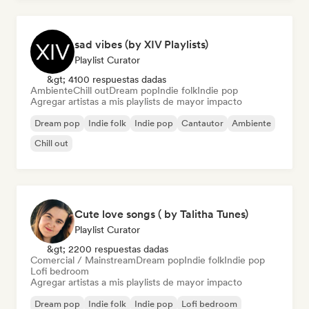
sad vibes (by XIV Playlists)
Playlist Curator
&gt; 4100 respuestas dadas
Ambiente
Chill out
Dream pop
Indie folk
Indie pop
Agregar artistas a mis playlists de mayor impacto
Dream pop
Indie folk
Indie pop
Cantautor
Ambiente
Chill out
Cute love songs ( by Talitha Tunes)
Playlist Curator
&gt; 2200 respuestas dadas
Comercial / Mainstream
Dream pop
Indie folk
Indie pop
Lofi bedroom
Agregar artistas a mis playlists de mayor impacto
Dream pop
Indie folk
Indie pop
Lofi bedroom