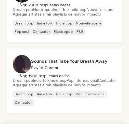
&gt; 2300 respuestas dadas
Dream pop
Electropop
Indie folk
Indie pop
Nouvelle scene
Agregar artistas a mis playlists de mayor impacto
Dream pop
Indie folk
Indie pop
Nouvelle scene
Pop soul
Cantautor
Electropop
R&B
Sounds That Take Your Breath Away
Playlist Curator
&gt; 1900 respuestas dadas
Dream pop
Indie folk
Indie pop
Pop internacional
Cantautor
Agregar artistas a mis playlists de mayor impacto
Dream pop
Indie folk
Indie pop
Pop internacional
Cantautor