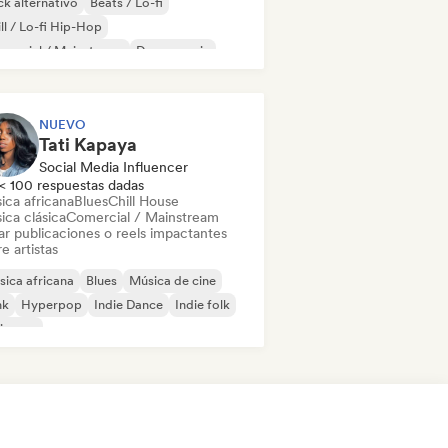
k alternativo
Beats / Lo-fi
ll / Lo-fi Hip-Hop
mercial / Mainstream
Dance music
scoteca
Dream pop
House music
NUEVO
Tati Kapaya
Social Media Influencer
< 100 respuestas dadas
ica africana
Blues
Chill House
ica clásica
Comercial / Mainstream
ar publicaciones o reels impactantes
e artistas
ica africana
Blues
Música de cine
nk
Hyperpop
Indie Dance
Indie folk
ie pop