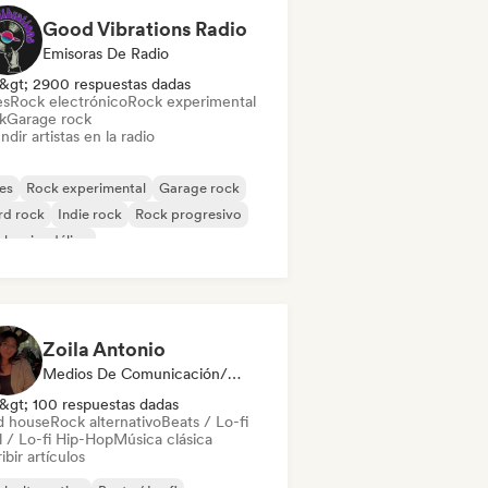
Good Vibrations Radio
Emisoras De Radio
&gt; 2900 respuestas dadas
es
Rock electrónico
Rock experimental
k
Garage rock
ndir artistas en la radio
es
Rock experimental
Garage rock
rd rock
Indie rock
Rock progresivo
k psicodélico
k & Roll / Rock clásico
Zoila Antonio
Medios De Comunicación/Periodista
&gt; 100 respuestas dadas
d house
Rock alternativo
Beats / Lo-fi
l / Lo-fi Hip-Hop
Música clásica
ibir artículos