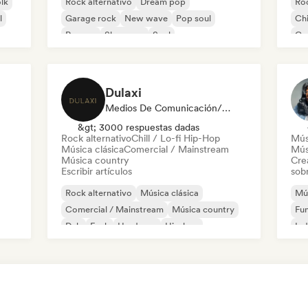
olk
Rock alternativo
Dream pop
Roc
l
Garage rock
New wave
Pop soul
Chi
Reggae
Shoegaze
Soul
Co
Di
Dulaxi
Medios De Comunicación/Periodista
&gt; 3000 respuestas dadas
Rock alternativo
Chill / Lo-fi Hip-Hop
Mús
Música clásica
Comercial / Mainstream
Mús
Música country
Cre
Escribir artículos
sobr
Rock alternativo
Música clásica
Mús
Comercial / Mainstream
Música country
Fu
Dub
Funk
Hardcore
Hip-hop
Ind