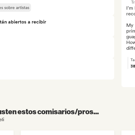
T
s sobre artistas
I'm 
reco
án abiertos a recibir
My 
prim
guag
How
diff
Ta
3
sten estos comisarios/pros...
eli