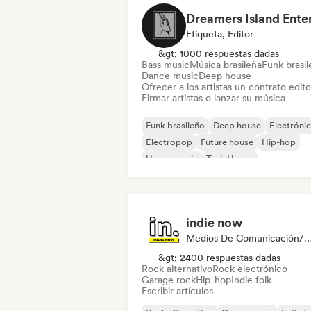
Etiqueta, Editor
&gt; 1000 respuestas dadas
Bass music
Música brasileña
Funk brasi
Dance music
Deep house
Ofrecer a los artistas un contrato editor
Firmar artistas o lanzar su música
Funk brasileño
Deep house
Electróni
Electropop
Future house
Hip-hop
House music
Tech House
indie now
Medios De Comunicación/Peri
&gt; 2400 respuestas dadas
Rock alternativo
Rock electrónico
Garage rock
Hip-hop
Indie folk
Escribir artículos