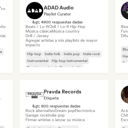
Dreamers Island Entertainment
ADAD Audio
Playlist Curator
&gt; 4900 respuestas dadas
leño
Beats / Lo-fi
Chill / Lo-fi Hip-Hop
Blu
Música clásica
Música country
Fun
ial.
Drill / Jersey
Difu
Agregar artistas a mis playlists de mayor
impacto
Blu
ca
Hip-hop
Indie folk
Indie pop
Indie rock
Ha
Instrumental
Hip-hop instrumental
Roc
Rap internacional
Rap en inglés
Roc
Pravda Records
odista
Etiqueta
&gt; 800 respuestas dadas
Rock alternativo
Dream pop
Electrónica
Aci
Garage rock
Indie pop
Chil
Firmar artistas o lanzar su música
Escr