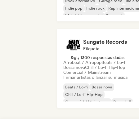
Rock alternativo
Garage rock
Indie f
Indie pop
Indie rock
Rap internaciona
Metal / Heavy metal
Pop rock
Sungate Records
Etiqueta
&gt; 1300 respuestas dadas
Afrobeat / Afropop
Beats / Lo-fi
Bossa nova
Chill / Lo-fi Hip-Hop
Comercial / Mainstream
Firmar artistas o lanzar su música
Beats / Lo-fi
Bossa nova
Chill / Lo-fi Hip-Hop
Comercial / Mainstream
Dancehall
Pop bailable
Hip-hop
Pop soul