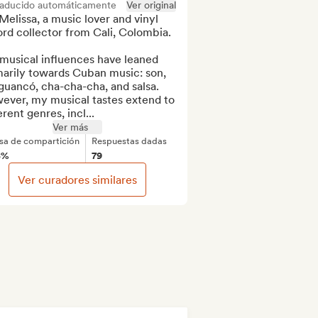
raducido automáticamente
Ver original
Melissa, a music lover and vinyl 
rd collector from Cali, Colombia.

musical influences have leaned 
arily towards Cuban music: son, 
uancó, cha-cha-cha, and salsa. 
ever, my musical tastes extend to 
erent genres, incl...
Ver más
sa de compartición
Respuestas dadas
8%
79
Ver curadores similares