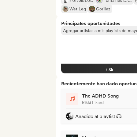
YUNGBLUD
Fontaines D.C.
Wet Leg
Gorillaz
Principales oportunidades
Agregar artistas a mis playlists de ma
1.5k
Recientemente han dado oportuni
The ADHD Song
Rikki Lizard
Añadido al playlist