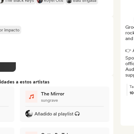
The Black Keys
Royel Otis
Balu Brigada
Gro
yor impacto
rock
and 
👉 A
Spot
offi
Aud
supp
dades a estos artistas
Ta
1
The Mirror
sungrave
Añadido al playlist