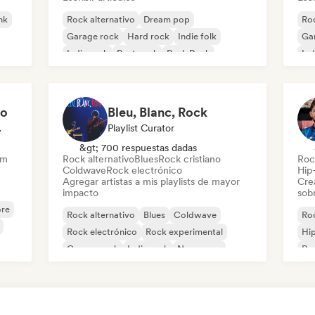
nk
Rock alternativo
Dream pop
Roc
Garage rock
Hard rock
Indie folk
Ga
Indie rock
Post punk
Punk Rock
Ind
to
Bleu, Blanc, Rock
odista
Playlist Curator
&gt; 700 respuestas dadas
am
Rock alternativo
Blues
Rock cristiano
Roc
Coldwave
Rock electrónico
Hip
Agregar artistas a mis playlists de mayor
Cre
impacto
sobr
re
Rock alternativo
Blues
Coldwave
Roc
Rock electrónico
Rock experimental
Hi
Garage rock
Indie rock
New wave
Po