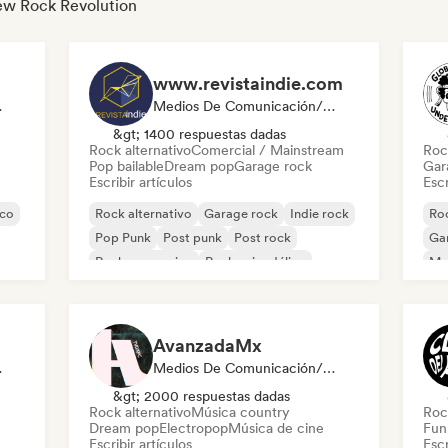
New Rock Revolution
www.revistaindie.com
odista
Medios De Comunicación/Periodista
&gt; 1400 respuestas dadas
Rock alternativo
Comercial / Mainstream
Roc
Pop bailable
Dream pop
Garage rock
Gar
Escribir artículos
Escr
ico
Rock alternativo
Garage rock
Indie rock
Roc
Pop Punk
Post punk
Post rock
Ga
Rock progresivo
Rock psicodélico
Met
Roc
AvanzadaMx
odista
Medios De Comunicación/Periodista
&gt; 2000 respuestas dadas
Rock alternativo
Música country
Roc
Dream pop
Electropop
Música de cine
Fun
Escribir artículos
Escr