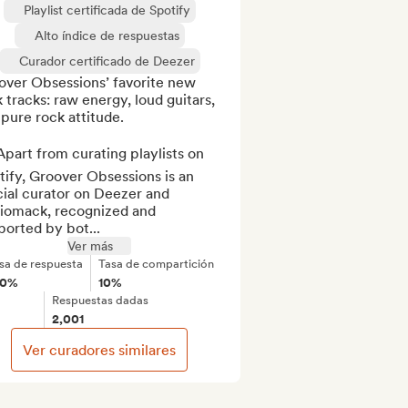
Playlist certificada de Spotify
Alto índice de respuestas
Curador certificado de Deezer
over Obsessions’ favorite new 
 tracks: raw energy, loud guitars, 
pure rock attitude.

part from curating playlists on 
ify, Groover Obsessions is an 
cial curator on Deezer and 
iomack, recognized and 
orted by bot...
Ver más
sa de respuesta
Tasa de compartición
00%
10%
Respuestas dadas
2,001
Ver curadores similares