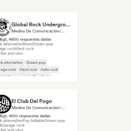
Global Rock Underground
Medios De Comunicación/Periodista
&gt; 4800 respuestas dadas
k alternativo
Blues
Dream pop
age rock
Hard rock
ibir artículos
k alternativo
Dream pop
rage rock
Hard rock
Indie rock
al / Heavy metal
Pop Punk
k psicodélico
El Club Del Pogo
Medios De Comunicación/Periodista
&gt; 1600 respuestas dadas
k alternativo
Pop bailable
Dream pop
k
Garage rock
ibir artículos