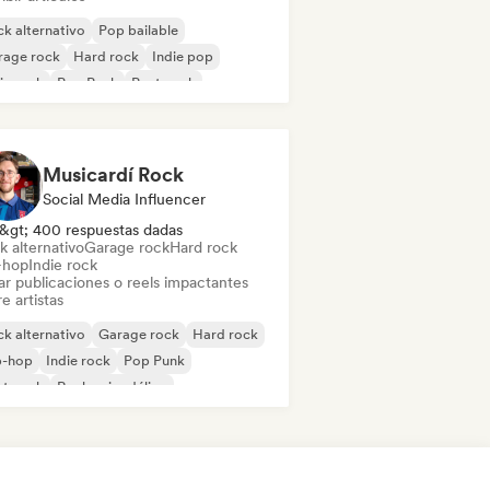
k alternativo
Pop bailable
rage rock
Hard rock
Indie pop
ie rock
Pop Punk
Post punk
Musicardí Rock
Social Media Influencer
&gt; 400 respuestas dadas
k alternativo
Garage rock
Hard rock
-hop
Indie rock
ar publicaciones o reels impactantes
e artistas
k alternativo
Garage rock
Hard rock
p-hop
Indie rock
Pop Punk
st punk
Rock psicodélico