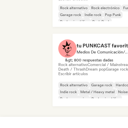
Rock alternativo
Rock electrónico
Fu
Garage rock
Indie rock
Pop Punk
Rock psicodélico
Punk Rock
tu PUNKCAST favori
Medios De Comunicación/Peri
&gt; 800 respuestas dadas
Rock alternativo
Comercial / Mainstre
Death / Thrash
Dream pop
Garage rock
Escribir artículos
Rock alternativo
Garage rock
Hardco
Indie rock
Metal / Heavy metal
Noise
Rock progresivo
Rock psicodélico