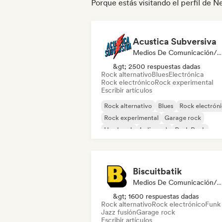
Porque estás visitando el perfil de 
Acustica Subversiva
Medios De Comunicación/Peri
&gt; 2500 respuestas dadas
Rock alternativo
Blues
Electrónica
Rock electrónico
Rock experimental
Escribir artículos
Rock alternativo
Blues
Rock electrón
Rock experimental
Garage rock
Hard rock
Indie rock
Punk Rock
Biscuitbatik
Medios De Comunicación/Peri
&gt; 1600 respuestas dadas
Rock alternativo
Rock electrónico
Funk
Jazz fusión
Garage rock
Escribir artículos