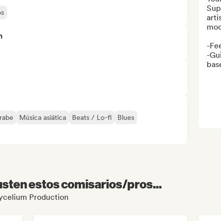
Sup
os
arti
mod
n
-Fee
-Gui
base
rabe
Música asiática
Beats / Lo-fi
Blues
sten estos comisarios/pros...
Mycelium Production