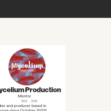
ycelium Production
Mentor
302
228
ker and producer based in 
louse since October 2022! 