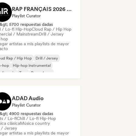
RAP FRANÇAIS 2026 🔥🇫🇷 (Way Records)
Playlist Curator
&gt; 5700 respuestas dadas
l / Lo-fi Hip-Hop
Cloud Rap / Hip Hop
ercial / Mainstream
Drill / Jersey
-hop
gar artistas a mis playlists de mayor
acto
oud Rap / Hip Hop
Drill / Jersey
p-hop
Hip-hop instrumental
 francés
Trap
Pop urbano
ll / Lo-fi Hip-Hop
ADAD Audio
Playlist Curator
&gt; 4900 respuestas dadas
s / Lo-fi
Chill / Lo-fi Hip-Hop
ica clásica
Música country
l / Jersey
gar artistas a mis playlists de mayor