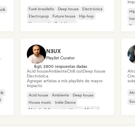
imp
Funk brasileño
Deep house
Electrónica
folk
Hi
Electropop
Future house
Hip-hop
Ins
House music
Tech House
Rap
N3UX
odista
Playlist Curator
&gt; 2800 respuestas dadas
Acid house
Ambiente
Chill out
Deep house
Afr
Electrónica
Cre
Agregar artistas a mis playlists de mayor
sobr
impacto
olk
Af
Acid house
Ambiente
Deep house
l
So
House music
Indie Dance
Melodic & Progressive House
Minimal
Organic House / Downtempo