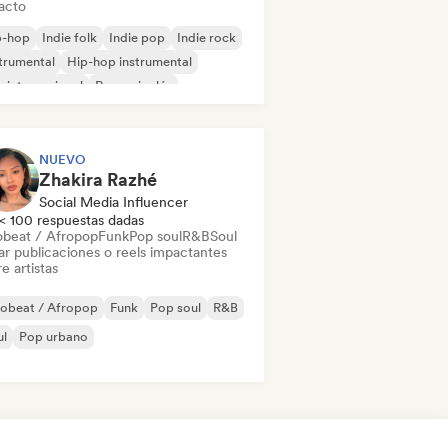
acto
p-hop
Indie folk
Indie pop
Indie rock
trumental
Hip-hop instrumental
 internacional
Rap en inglés
NUEVO
Zhakira Razhé
Social Media Influencer
< 100 respuestas dadas
obeat / Afropop
Funk
Pop soul
R&B
Soul
ar publicaciones o reels impactantes
e artistas
robeat / Afropop
Funk
Pop soul
R&B
ul
Pop urbano