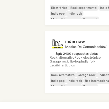
Electrónica
Rock experimental
Indie 
Indie pop
Indie rock
Metal / Heavy metal
Post punk
Rock & Roll / Rock clásico
indie now
Medios De Comunicación/Peri
&gt; 2400 respuestas dadas
Rock alternativo
Rock electrónico
Garage rock
Hip-hop
Indie folk
Escribir artículos
Rock alternativo
Garage rock
Indie f
Indie pop
Indie rock
Rap internaciona
Metal / Heavy metal
Pop rock