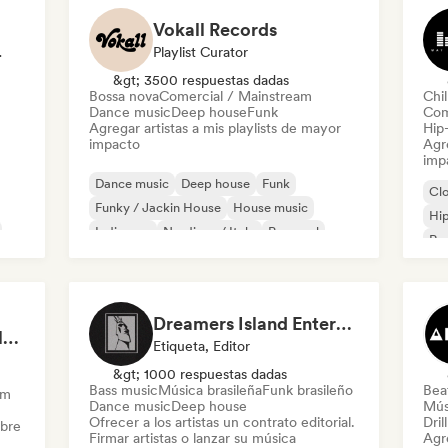
Vokall Records
odista
Playlist Curator
&gt; 3500 respuestas dadas
Bossa nova
Comercial / Mainstream
Chil
Dance music
Deep house
Funk
Com
Agregar artistas a mis playlists de mayor
Hip
impacto
Agre
imp
Dance music
Deep house
Funk
Cl
Funky / Jackin House
House music
Hi
Indie pop
Nu-disco / Italo
Pop soul
Rap
Chi
Dreamers Island Entertainment
Rob Tavaglione/Catalyst Recording
Etiqueta, Editor
&gt; 1000 respuestas dadas
Bass music
Música brasileña
Funk brasileño
Beat
am
Dance music
Deep house
Mús
Ofrecer a los artistas un contrato editorial.
Dril
obre
Firmar artistas o lanzar su música
Agre