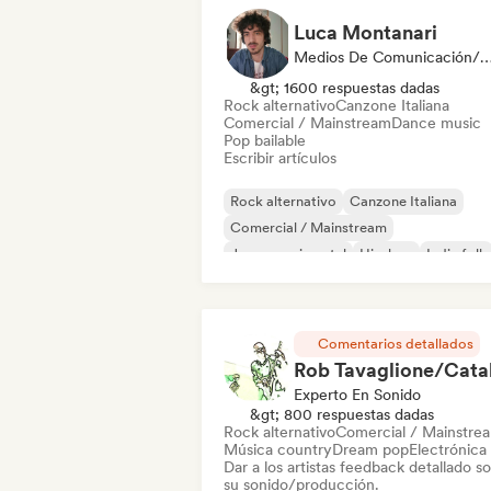
Luca Montanari
Medios De Comunicación/Peri
&gt; 1600 respuestas dadas
Rock alternativo
Canzone Italiana
Comercial / Mainstream
Dance music
Pop bailable
Escribir artículos
Rock alternativo
Canzone Italiana
Comercial / Mainstream
Jazz experimental
Hip-hop
Indie folk
Indie pop
Instrumental
Comentarios detallados
Experto En Sonido
&gt; 800 respuestas dadas
Rock alternativo
Comercial / Mainstre
Música country
Dream pop
Electrónica
Dar a los artistas feedback detallado s
su sonido/producción.