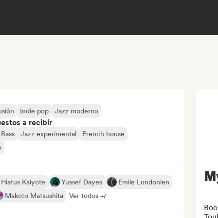
usión
Indie pop
Jazz moderno
stos a recibir
 Bass
Jazz experimental
French house
o
M
Hiatus Kaiyote
Yussef Dayes
Emile Londonien
Makoto Matsushita
Ver todos +7
Boo
Tou