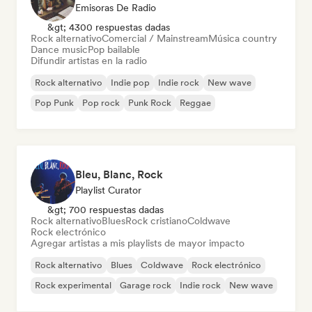
Emisoras De Radio
&gt; 4300 respuestas dadas
Rock alternativo
Comercial / Mainstream
Música country
Dance music
Pop bailable
Difundir artistas en la radio
Rock alternativo
Indie pop
Indie rock
New wave
Pop Punk
Pop rock
Punk Rock
Reggae
Bleu, Blanc, Rock
Playlist Curator
&gt; 700 respuestas dadas
Rock alternativo
Blues
Rock cristiano
Coldwave
Rock electrónico
Agregar artistas a mis playlists de mayor impacto
Rock alternativo
Blues
Coldwave
Rock electrónico
Rock experimental
Garage rock
Indie rock
New wave