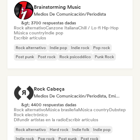
Brainstorming Music
Medios De Comunicación/Periodista
&gt; 3700 respuestas dadas
Rock alternativo
Canzone Italiana
Chill / Lo-fi Hip-Hop
Música country
Indie pop
Escribir artículos
Rock alternativo
Indie pop
Indie rock
Pop rock
Post punk
Post rock
Rock psicodélico
Punk Rock
Rock Cabeça
Medios De Comunicación/Periodista, Emisoras De Radio
&gt; 4400 respuestas dadas
Rock alternativo
Música brasileña
Música country
Dubstep
Rock electrónico
Difundir artistas en la radio
Escribir artículos
Rock alternativo
Hard rock
Indie folk
Indie pop
Indie rock
Pop rock
Post punk
Post rock