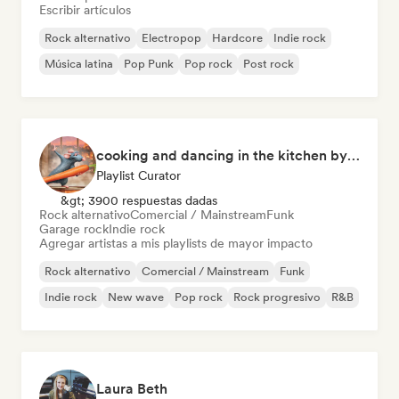
Escribir artículos
Rock alternativo
Electropop
Hardcore
Indie rock
Música latina
Pop Punk
Pop rock
Post rock
cooking and dancing in the kitchen by Cookfy
Playlist Curator
&gt; 3900 respuestas dadas
Rock alternativo
Comercial / Mainstream
Funk
Garage rock
Indie rock
Agregar artistas a mis playlists de mayor impacto
Rock alternativo
Comercial / Mainstream
Funk
Indie rock
New wave
Pop rock
Rock progresivo
R&B
Laura Beth