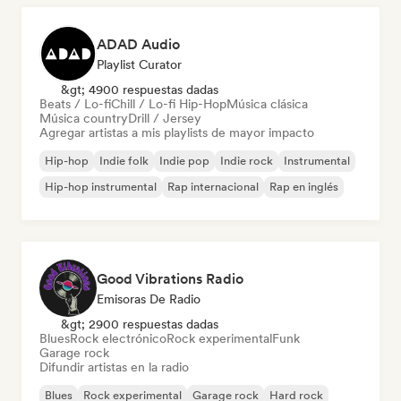
ADAD Audio
Playlist Curator
&gt; 4900 respuestas dadas
Beats / Lo-fi
Chill / Lo-fi Hip-Hop
Música clásica
Música country
Drill / Jersey
Agregar artistas a mis playlists de mayor impacto
Hip-hop
Indie folk
Indie pop
Indie rock
Instrumental
Hip-hop instrumental
Rap internacional
Rap en inglés
Good Vibrations Radio
Emisoras De Radio
&gt; 2900 respuestas dadas
Blues
Rock electrónico
Rock experimental
Funk
Garage rock
Difundir artistas en la radio
Blues
Rock experimental
Garage rock
Hard rock