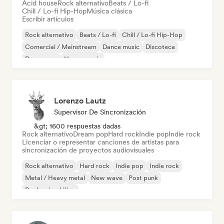
Acid house
Rock alternativo
Beats / Lo-fi
Chill / Lo-fi Hip-Hop
Música clásica
Escribir artículos
Rock alternativo
Beats / Lo-fi
Chill / Lo-fi Hip-Hop
Comercial / Mainstream
Dance music
Discoteca
Dream pop
House music
Lorenzo Lautz
Supervisor De Sincronización
&gt; 1600 respuestas dadas
Rock alternativo
Dream pop
Hard rock
Indie pop
Indie rock
Licenciar o representar canciones de artistas para
sincronización de proyectos audiovisuales
Rock alternativo
Hard rock
Indie pop
Indie rock
Metal / Heavy metal
New wave
Post punk
Rock psicodélico