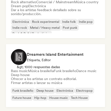
Rock alternativo
Comercial / Mainstream
Música country
Dream pop
Electrónica
Dar a los artistas feedback detallado sobre su
sonido/producción.
Electrónica
Rock experimental
Indie folk
Indie pop
Indie rock
Metal / Heavy metal
Post punk
Rock & Roll / Rock clásico
Dreamers Island Entertainment
Etiqueta, Editor
&gt; 1000 respuestas dadas
Bass music
Música brasileña
Funk brasileño
Dance music
Deep house
Ofrecer a los artistas un contrato editorial.
Firmar artistas o lanzar su música
Funk brasileño
Deep house
Electrónica
Electropop
Future house
Hip-hop
House music
Tech House