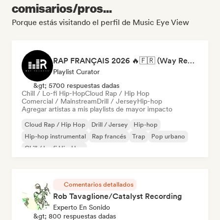
comisarios/pros...
Porque estás visitando el perfil de Music Eye View
RAP FRANÇAIS 2026 🔥🇫🇷 (Way Records)
Playlist Curator
&gt; 5700 respuestas dadas
Chill / Lo-fi Hip-Hop
Cloud Rap / Hip Hop
Comercial / Mainstream
Drill / Jersey
Hip-hop
Agregar artistas a mis playlists de mayor impacto
Cloud Rap / Hip Hop
Drill / Jersey
Hip-hop
Hip-hop instrumental
Rap francés
Trap
Pop urbano
Chill / Lo-fi Hip-Hop
Comentarios detallados
Rob Tavaglione/Catalyst Recording
Experto En Sonido
&gt; 800 respuestas dadas