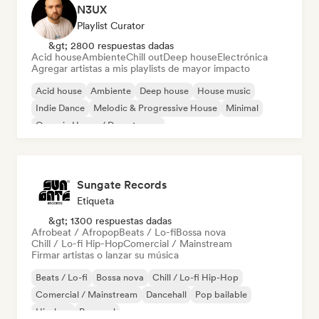
N3UX
Playlist Curator
&gt; 2800 respuestas dadas
Acid house
Ambiente
Chill out
Deep house
Electrónica
Agregar artistas a mis playlists de mayor impacto
Acid house
Ambiente
Deep house
House music
Indie Dance
Melodic & Progressive House
Minimal
Organic House / Downtempo
Sungate Records
Etiqueta
&gt; 1300 respuestas dadas
Afrobeat / Afropop
Beats / Lo-fi
Bossa nova
Chill / Lo-fi Hip-Hop
Comercial / Mainstream
Firmar artistas o lanzar su música
Beats / Lo-fi
Bossa nova
Chill / Lo-fi Hip-Hop
Comercial / Mainstream
Dancehall
Pop bailable
Hip-hop
Pop soul