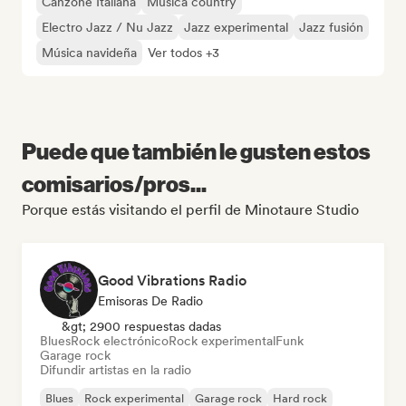
Canzone Italiana
Música country
Electro Jazz / Nu Jazz
Jazz experimental
Jazz fusión
Música navideña
Ver todos +3
Puede que también le gusten estos
comisarios/pros...
Porque estás visitando el perfil de Minotaure Studio
Good Vibrations Radio
Emisoras De Radio
&gt; 2900 respuestas dadas
Blues
Rock electrónico
Rock experimental
Funk
Garage rock
Difundir artistas en la radio
Blues
Rock experimental
Garage rock
Hard rock