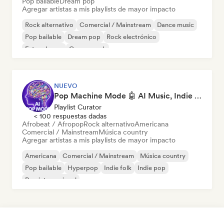
Pop bailable
Dream pop
Agregar artistas a mis playlists de mayor impacto
Rock alternativo
Comercial / Mainstream
Dance music
Pop bailable
Dream pop
Rock electrónico
Future house
Garage rock
NUEVO
Pop Machine Mode 🤖 AI Music, Indie Pop & Dream Pop
Playlist Curator
< 100 respuestas dadas
Afrobeat / Afropop
Rock alternativo
Americana
Comercial / Mainstream
Música country
Agregar artistas a mis playlists de mayor impacto
Americana
Comercial / Mainstream
Música country
Pop bailable
Hyperpop
Indie folk
Indie pop
Pop internacional