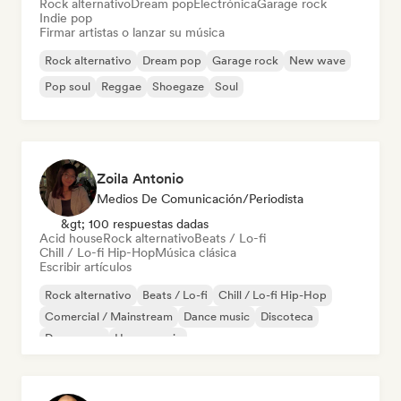
Rock alternativo
Dream pop
Electrónica
Garage rock
Indie pop
Firmar artistas o lanzar su música
Rock alternativo
Dream pop
Garage rock
New wave
Pop soul
Reggae
Shoegaze
Soul
Zoila Antonio
Medios De Comunicación/Periodista
&gt; 100 respuestas dadas
Acid house
Rock alternativo
Beats / Lo-fi
Chill / Lo-fi Hip-Hop
Música clásica
Escribir artículos
Rock alternativo
Beats / Lo-fi
Chill / Lo-fi Hip-Hop
Comercial / Mainstream
Dance music
Discoteca
Dream pop
House music