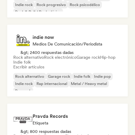
Indie rock
Rock progresivo
Rock psicodélico
Rock & Roll / Rock clásico
indie now
Medios De Comunicación/Periodista
&gt; 2400 respuestas dadas
Rock alternativo
Rock electrónico
Garage rock
Hip-hop
Indie folk
Escribir artículos
Rock alternativo
Garage rock
Indie folk
Indie pop
Indie rock
Rap internacional
Metal / Heavy metal
Pop rock
Pravda Records
Etiqueta
&gt; 800 respuestas dadas