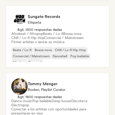
Sungate Records
Etiqueta
&gt; 1300 respuestas dadas
Afrobeat / Afropop
Beats / Lo-fi
Bossa nova
Chill / Lo-fi Hip-Hop
Comercial / Mainstream
Firmar artistas o lanzar su música
Beats / Lo-fi
Bossa nova
Chill / Lo-fi Hip-Hop
Comercial / Mainstream
Dancehall
Pop bailable
Hip-hop
Pop soul
Tommy Menger
Booker, Playlist Curator
&gt; 1800 respuestas dadas
Dance music
Pop bailable
Deep house
Discoteca
Electropop
Conectar a los artistas con oportunidades para
presentarse en vivo