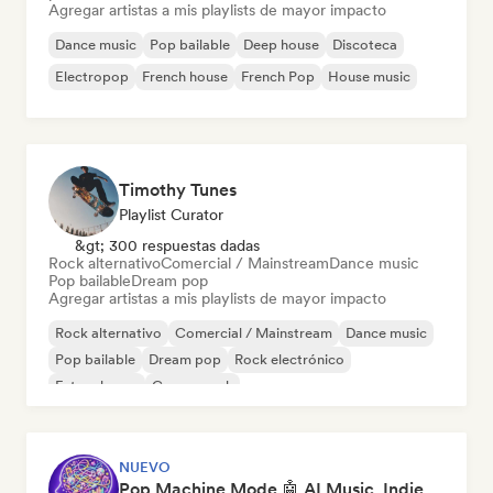
Agregar artistas a mis playlists de mayor impacto
Dance music
Pop bailable
Deep house
Discoteca
Electropop
French house
French Pop
House music
Timothy Tunes
Playlist Curator
&gt; 300 respuestas dadas
Rock alternativo
Comercial / Mainstream
Dance music
Pop bailable
Dream pop
Agregar artistas a mis playlists de mayor impacto
Rock alternativo
Comercial / Mainstream
Dance music
Pop bailable
Dream pop
Rock electrónico
Future house
Garage rock
NUEVO
Pop Machine Mode 🤖 AI Music, Indie Pop & Dream Pop