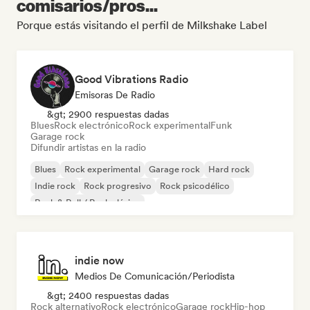
comisarios/pros...
Porque estás visitando el perfil de Milkshake Label
Good Vibrations Radio
Emisoras De Radio
&gt; 2900 respuestas dadas
Blues
Rock electrónico
Rock experimental
Funk
Garage rock
Difundir artistas en la radio
Blues
Rock experimental
Garage rock
Hard rock
Indie rock
Rock progresivo
Rock psicodélico
Rock & Roll / Rock clásico
indie now
Medios De Comunicación/Periodista
&gt; 2400 respuestas dadas
Rock alternativo
Rock electrónico
Garage rock
Hip-hop