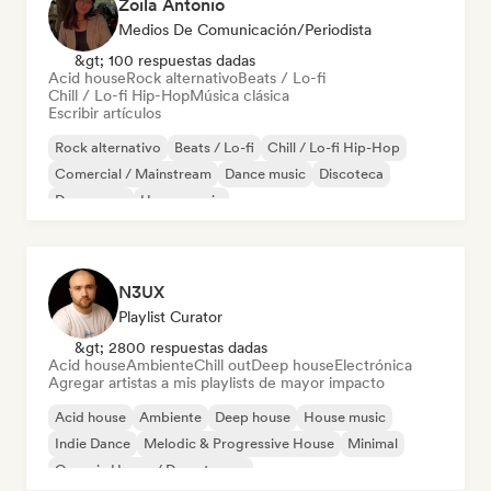
Zoila Antonio
Medios De Comunicación/Periodista
&gt; 100 respuestas dadas
Acid house
Rock alternativo
Beats / Lo-fi
Chill / Lo-fi Hip-Hop
Música clásica
Escribir artículos
Rock alternativo
Beats / Lo-fi
Chill / Lo-fi Hip-Hop
Comercial / Mainstream
Dance music
Discoteca
Dream pop
House music
N3UX
Playlist Curator
&gt; 2800 respuestas dadas
Acid house
Ambiente
Chill out
Deep house
Electrónica
Agregar artistas a mis playlists de mayor impacto
Acid house
Ambiente
Deep house
House music
Indie Dance
Melodic & Progressive House
Minimal
Organic House / Downtempo